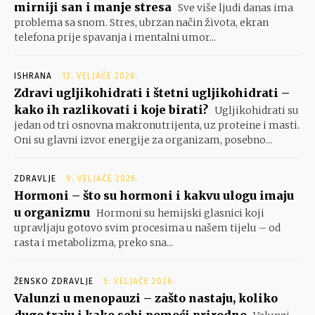
mirniji san i manje stresa
Sve više ljudi danas ima
problema sa snom. Stres, ubrzan način života, ekran
telefona prije spavanja i mentalni umor...
ISHRANA
12. VELJAČE 2026.
Zdravi ugljikohidrati i štetni ugljikohidrati –
kako ih razlikovati i koje birati?
Ugljikohidrati su
jedan od tri osnovna makronutrijenta, uz proteine i masti.
Oni su glavni izvor energije za organizam, posebno...
ZDRAVLJE
9. VELJAČE 2026.
Hormoni – što su hormoni i kakvu ulogu imaju
u organizmu
Hormoni su hemijski glasnici koji
upravljaju gotovo svim procesima u našem tijelu – od
rasta i metabolizma, preko sna...
ŽENSKO ZDRAVLJE
5. VELJAČE 2026.
Valunzi u menopauzi – zašto nastaju, koliko