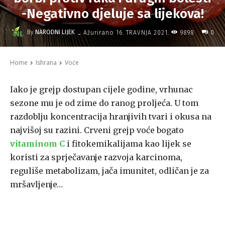
-Negativno djeluje sa lijekova!
-
By
NARODNI LIJEK
9898
Ažurirano
16. TRAVNJA 2021.
0
Home
Ishrana
Voće
Iako je grejp dostupan cijele godine, vrhunac
sezone mu je od zime do ranog proljeća. U tom
razdoblju koncentracija hranjivih tvari i okusa na
najvišoj su razini. Crveni grejp voće bogato
vitaminom C
i fitokemikalijama kao lijek se
koristi za sprječavanje razvoja karcinoma,
reguliše metabolizam, jača imunitet, odličan je za
mršavljenje…