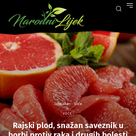
Ishrana
Voće
VOĆE
Rajski plod, snažan saveznik u
borbi protiv raka i drugih bolesti