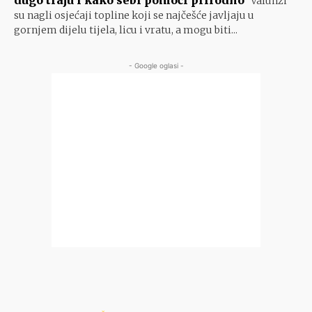
dugo traju i kako sebi pomoći prirodno
Valunzi
su nagli osjećaji topline koji se najčešće javljaju u
gornjem dijelu tijela, licu i vratu, a mogu biti...
- Google oglasi -