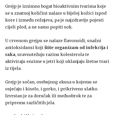
Grejp je iznimno bogat bioaktivnim tvarima koje
se u znatnoj količini nalaze u bijeloj kožici ispod
kore i između režnjeva, pa je najzdravije pojesti
cijeli plod, a ne samo popiti sok.
U crvenom grejpu se nalaze flavonoidi, snažni
antioksidansi koji
štite organizam od infekcija i
raka
, uravnotežuju razinu kolesterola te
aktiviraju enzime u jetri koji uklanjaju štetne tvari
iz tijela.
Grejp je sočan, osebujnog okusa u kojemu se
osjećaju i kiselo, i gorko, i prikriveno slatko.
Izvrstan je za doručak ili međuobrok te za
pripremu različitih jela.