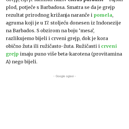
plod, potječe s Barbadosa. Smatra se da je grejp
rezultat prirodnog križanja naranče i
pomela
,
agruma koji je u 17. stoljeću donesen iz Indonezije
na Barbados. S obzirom na boju ‘mesa’,
razlikujemo bijeli i crveni grejp, dok je kora
obično žuta ili ružičasto-žuta. Ružičasti i
crveni
grejp
imaju puno više beta-karotena (provitamina
A) nego bijeli.
- Google oglasi -