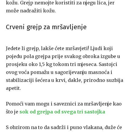
kožu. Grejp nemojte koristiti za njegu lica, jer
može nadražiti kožu.
Crveni grejp za mršavljenje
Jedete li grejp, lakše ćete mršavjeti! Ljudi koji
pojedu pola grejpa prije svakog obroka izgube u
prosjeku oko 1,5 kg tokom tri mjeseca. Sastojci
ovog voća pomažu u sagorijevanju masnoća i
stabilizaciji šećera u krvi, dakle, prirodno suzbija
apetit.
Pomoći vam mogu i saveznici za mršavljenje kao
što je
sok od grejpa od svega tri sastojka
S obzirom na to da sadrži i puno vlakana, duže će