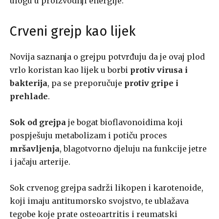
ulogu u proizvodnji energije.
Crveni grejp kao lijek
Novija saznanja o grejpu potvrđuju da je ovaj plod
vrlo koristan kao lijek u borbi
protiv virusa i
bakterija
, pa se preporučuje
protiv gripe i
prehlade
.
Sok od grejpa
je bogat bioflavonoidima koji
pospješuju metabolizam i potiču proces
mršavljenja
, blagotvorno djeluju na funkcije jetre
i jačaju arterije.
Sok crvenog grejpa sadrži likopen i karotenoide,
koji imaju antitumorsko svojstvo, te ublažava
tegobe koje prate osteoartritis i reumatski