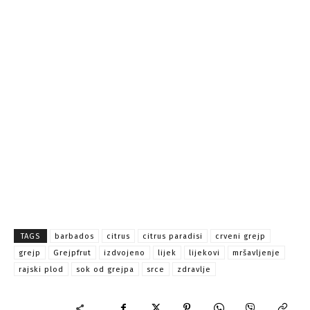
TAGS
barbados
citrus
citrus paradisi
crveni grejp
grejp
Grejpfrut
izdvojeno
lijek
lijekovi
mršavljenje
rajski plod
sok od grejpa
srce
zdravlje