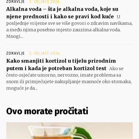
ZDRAVLJE
3. VELJAČE 2026.
Alkalna voda – šta je alkalna voda, koje su
njene prednosti i kako se pravi kod kuće
U
posljednje vrijeme sve se više govori o zdravim navikama,
a među njima posebno mjesto zauzima alkalna voda.
Mnogi...
ZDRAVLJE
3. VELJAČE 2026.
Kako smanjiti kortizol u tijelu prirodnim
putem i kada je potreban kortizol test
Ako se
često osjećate umorno, nervozno, imate problema sa
snom ili primjećujete nakupljanje masnoće oko stomaka,
moguće je da...
Ovo morate pročitati