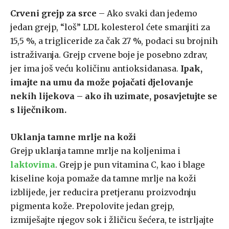
Crveni grejp za srce
– Ako svaki dan jedemo
jedan grejp, “loš” LDL kolesterol ćete smanjiti za
15,5 %, a trigliceride za čak 27 %, podaci su brojnih
istraživanja. Grejp crvene boje je posebno zdrav,
jer ima još veću količinu antioksidanasa.
Ipak,
imajte na umu da može pojačati djelovanje
nekih lijekova – ako ih uzimate, posavjetujte se
s liječnikom.
Uklanja tamne mrlje na koži
Grejp uklanja tamne mrlje na koljenima i
laktovima
. Grejp je pun vitamina C, kao i blage
kiseline koja pomaže da tamne mrlje na koži
izblijede, jer reducira pretjeranu proizvodnju
pigmenta kože. Prepolovite jedan grejp,
izmiješajte njegov sok i žličicu šećera, te istrljajte