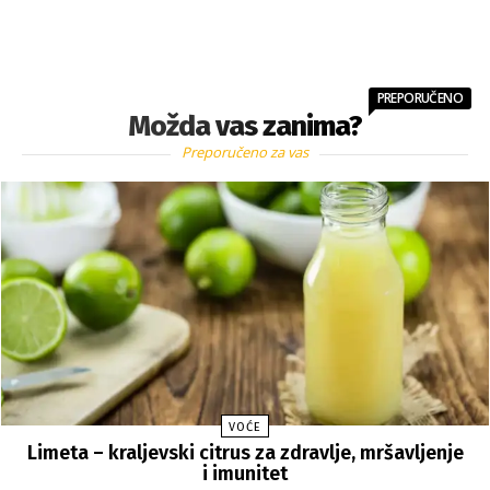
PREPORUČENO
Možda vas zanima?
Preporučeno za vas
VOĆE
Limeta – kraljevski citrus za zdravlje, mršavljenje
i imunitet