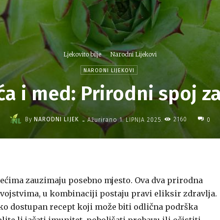
Ljekovito bilje
Narodni Lijekovi
NARODNI LIJEKOVI
a i med: Prirodni spoj za
-
By
NARODNI LIJEK
2160
Ažurirano
1. LIPNJA 2025.
0
jećima zauzimaju posebno mjesto. Ova dva prirodna
vojstvima, u kombinaciji postaju pravi eliksir zdravlja.
ko dostupan recept koji može biti odlična podrška