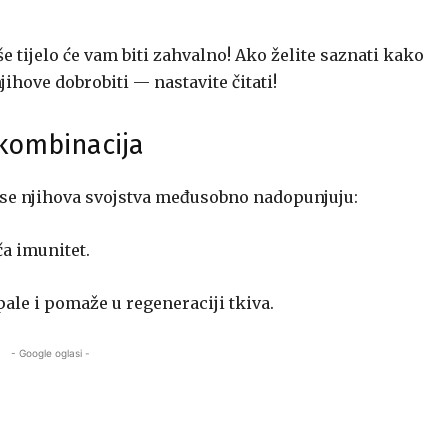
e tijelo će vam biti zahvalno! Ako želite saznati kako
jihove dobrobiti — nastavite čitati!
 kombinacija
 se njihova svojstva međusobno nadopunjuju:
ča imunitet.
pale i pomaže u regeneraciji tkiva.
- Google oglasi -