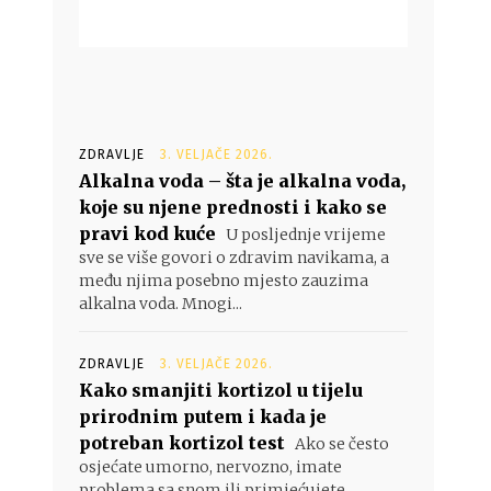
ZDRAVLJE
3. VELJAČE 2026.
Alkalna voda – šta je alkalna voda,
koje su njene prednosti i kako se
pravi kod kuće
U posljednje vrijeme
sve se više govori o zdravim navikama, a
među njima posebno mjesto zauzima
alkalna voda. Mnogi...
ZDRAVLJE
3. VELJAČE 2026.
Kako smanjiti kortizol u tijelu
prirodnim putem i kada je
potreban kortizol test
Ako se često
osjećate umorno, nervozno, imate
problema sa snom ili primjećujete