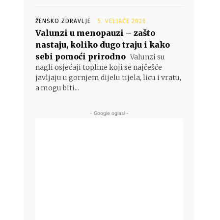
ŽENSKO ZDRAVLJE
5. VELJAČE 2026.
Valunzi u menopauzi – zašto
nastaju, koliko dugo traju i kako
sebi pomoći prirodno
Valunzi su
nagli osjećaji topline koji se najčešće
javljaju u gornjem dijelu tijela, licu i vratu,
a mogu biti...
- Google oglasi -