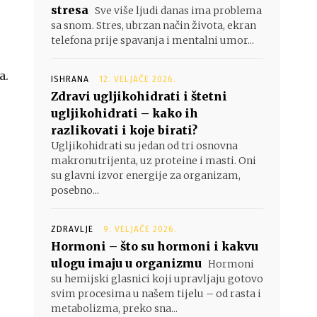
stresa
Sve više ljudi danas ima problema
sa snom. Stres, ubrzan način života, ekran
telefona prije spavanja i mentalni umor...
a.
ISHRANA
12. VELJAČE 2026.
Zdravi ugljikohidrati i štetni
ugljikohidrati – kako ih
razlikovati i koje birati?
Ugljikohidrati su jedan od tri osnovna
makronutrijenta, uz proteine i masti. Oni
su glavni izvor energije za organizam,
posebno...
ZDRAVLJE
9. VELJAČE 2026.
Hormoni – što su hormoni i kakvu
ulogu imaju u organizmu
Hormoni
su hemijski glasnici koji upravljaju gotovo
svim procesima u našem tijelu – od rasta i
metabolizma, preko sna...