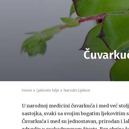
Čuvarkuć
Home
Ljekovito bilje
Narodni Lijekovi
U narodnoj medicini čuvarkuća i med već stol
sastojka, svaki sa svojim bogatim ljekovitim s
Čuvarkuća i med su jednostavan, prirodan i la