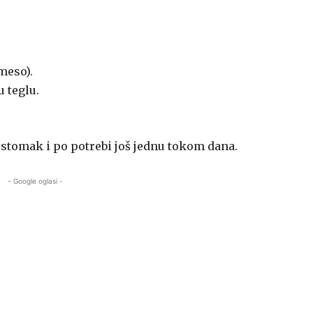
 meso).
 teglu.
n stomak i po potrebi još jednu tokom dana.
- Google oglasi -