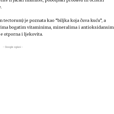
e li jačati imunitet, poboljšati probavu ili očistiti
.
tectorum) je poznata kao “biljka koja čuva kuću”, a
ovima bogatim vitaminima, mineralima i antioksidansim
e otporna i ljekovita.
- Google oglasi -