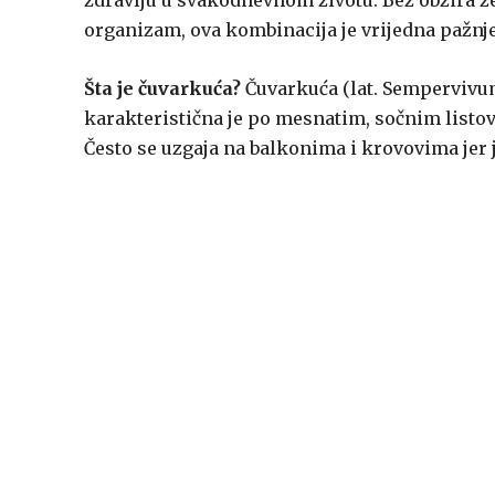
zdravlju u svakodnevnom životu. Bez obzira želit
organizam, ova kombinacija je vrijedna pažnje
Šta je čuvarkuća?
Čuvarkuća (lat. Sempervivum 
karakteristična je po mesnatim, sočnim list
Često se uzgaja na balkonima i krovovima jer j