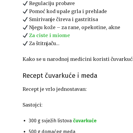
Regulaciju probave
Pomoć kod upale grla i prehlade
Smirivanje čireva i gastritisa
Njegu kože – za rane, opekotine, akne
Za ciste i miome
Za štitnjaču…
Kako se u narodnoj medicini koristi čuvarkuća
Recept čuvarkuće i meda
Recept je vrlo jednostavan:
Sastojci:
300 g svježih listova
čuvarkuće
500 g domaćeg meda