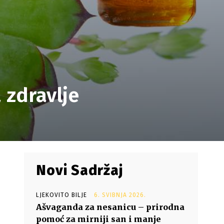
 zdravlje
Novi Sadržaj
LJEKOVITO BILJE
6. SVIBNJA 2026.
Ašvaganda za nesanicu – prirodna
pomoć za mirniji san i manje