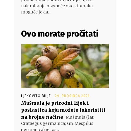
nakupljanje masnoće oko stomaka,
moguće je da...
Ovo morate pročitati
LJEKOVITO BILJE
29. PROSINCA 2021.
Mušmula je prirodni lijek i
poslastica koju možete iskoristiti
na brojne načine
Mušmula (lat.
Crataegus germanica; sin. Mespilus
germanica) je još...