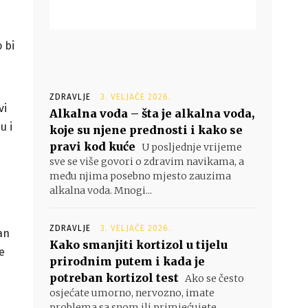
 bi
ZDRAVLJE
3. VELJAČE 2026.
vi
Alkalna voda – šta je alkalna voda,
u i
koje su njene prednosti i kako se
pravi kod kuće
U posljednje vrijeme
sve se više govori o zdravim navikama, a
među njima posebno mjesto zauzima
alkalna voda. Mnogi...
ZDRAVLJE
3. VELJAČE 2026.
an
Kako smanjiti kortizol u tijelu
e
prirodnim putem i kada je
potreban kortizol test
Ako se često
osjećate umorno, nervozno, imate
problema sa snom ili primjećujete