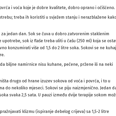
vrća i voća koje je dobre kvalitete, dobro oprano i očišćeno.
ebu; treba ih koristiti u svježem stanju i nerazblažene kako
 za jedan dan. Sok se čuva u dobro zatvorenim staklenim
 upotrebe, sok iz flaše treba uliti u čašu (250 ml) koja se osta
o konzumirati više od 1,5 do 2 litre soka. Sokovi se ne kuhaj
re.
 da biljne namirnice nisu kuhane, pečene, pržene ili na neki
ništa drugo od hrane izuzev sokova od voća i povrća, i to u
a do nekoliko mjeseci. Sokovi se piju naizmjenično. Jedan d
 soka svaka 2,5 sata. U pauzi između dvije terapije sokom mož
ražnjavati klizmu (ispiranje debelog crijeva) sa 1,5-2 litre