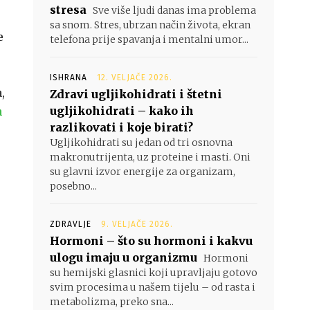
stresa
Sve više ljudi danas ima problema
sa snom. Stres, ubrzan način života, ekran
e
telefona prije spavanja i mentalni umor...
ISHRANA
12. VELJAČE 2026.
,
Zdravi ugljikohidrati i štetni
ugljikohidrati – kako ih
h
razlikovati i koje birati?
Ugljikohidrati su jedan od tri osnovna
makronutrijenta, uz proteine i masti. Oni
su glavni izvor energije za organizam,
posebno...
ZDRAVLJE
9. VELJAČE 2026.
Hormoni – što su hormoni i kakvu
ulogu imaju u organizmu
Hormoni
su hemijski glasnici koji upravljaju gotovo
svim procesima u našem tijelu – od rasta i
metabolizma, preko sna...