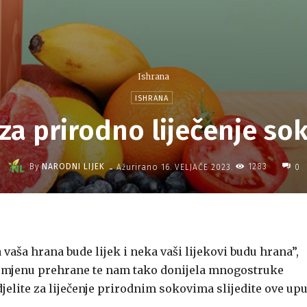
Ishrana
ISHRANA
za prirodno liječenje s
-
By
NARODNI LIJEK
1283
Ažurirano
16. VELJAČE 2023.
0
vaša hrana bude lijek i neka vaši lijekovi budu hrana”,
promjenu prehrane te nam tako donijela mnogostruke
jelite za liječenje prirodnim sokovima slijedite ove upu