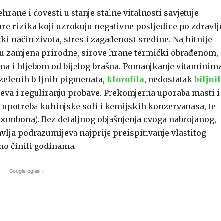
ane i dovesti u stanje stalne vitalnosti savjetuje
ore rizika koji uzrokuju negativne posljedice po zdravlj
i način života, stres i zagađenost sredine. Najhitnije
su zamjena prirodne, sirove hrane termički obrađenom,
a i hljebom od bijelog brašna. Pomanjkanje vitaminima
 zelenih biljnih pigmenata,
klorofila
, nedostatak
biljni
jeva i reguliranju probave. Prekomjerna uporaba masti i
 upotreba kuhinjske soli i kemijskih konzervanasa, te
bombona). Bez detaljnog objašnjenja ovoga nabrojanog,
lja podrazumijeva najprije preispitivanje vlastitog
mo činili godinama.
- Google oglasi -