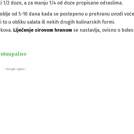
iti 1/2 doze, a za manju 1/4 od doze propisane odraslima.
zdoblje od 5-10 dana kada se postepeno u prehranu uvodi voće
to u obliku salata ili nekih drugih kulinarskih formi.
okova.
Liječenje sirovom hranom
se nastavlja, ovisno o bolest
protuupalno
- Google oglasi -