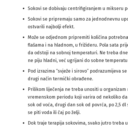
Sokovi se dobivaju centrifigiranjem u mikseru po
Sokovi se pripremaju samo za jednodnevnu upotr
ostvarili najbolji efekt.
Može se odjednom pripremiti količina potrebna
flašama i na hladnom, u frižideru. Pola sata prije
da odstoji na sobnoj temperaturi. Ne treba dnevn
ne piju hladni, već ugrijani do sobne temperatu
Pod izrazima “svježe i sirovo” podrazumijeva se
drugi način termički obrađene.
Prilikom liječenja ne treba unositi u organizam 
vremenskom periodu koji varira od nekoliko dan
sok od voća, drugi dan sok od povrća, po 2,5 dl
se piti voda ili čaj po želji.
Dok traje terapija sokovima, svako jutro treba up