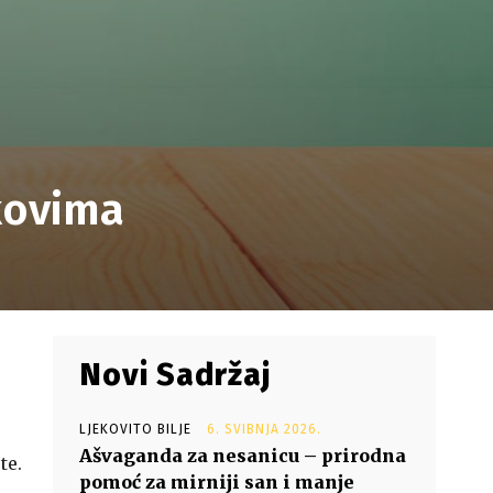
okovima
Novi Sadržaj
LJEKOVITO BILJE
6. SVIBNJA 2026.
Ašvaganda za nesanicu – prirodna
te.
pomoć za mirniji san i manje