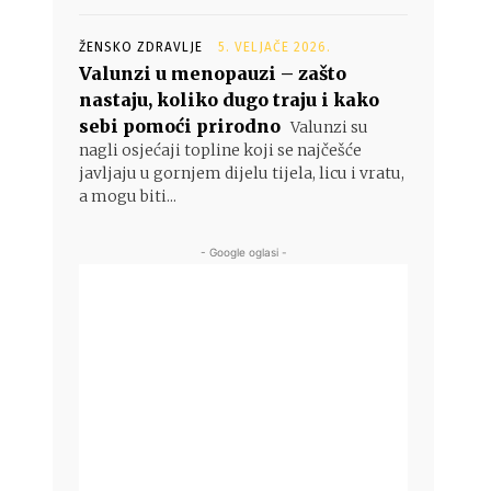
ŽENSKO ZDRAVLJE
5. VELJAČE 2026.
Valunzi u menopauzi – zašto
nastaju, koliko dugo traju i kako
sebi pomoći prirodno
Valunzi su
nagli osjećaji topline koji se najčešće
javljaju u gornjem dijelu tijela, licu i vratu,
a mogu biti...
- Google oglasi -