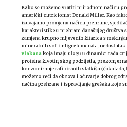
Kako se možemo vratiti prirodnom načinu prehr
američki nutricionist Donald Miller. Kao fakt
izdvajamo promjenu načina prehrane, sjedilačk
karakteristike u prehrani današnjeg društva 
zamjena krupno mljevenih žitarica s mekinjam
mineralnih soli i oligoelemenata, nedostatak
vlakana
koja imaju ulogu u dinamici rada cri
proteina životinjskog podrijetla, prekomjerna
konzumiranje rafiniranih slatkiša (čokolada, 
možemo reći da obnova i očuvanje dobrog zdrav
načina prehrane i ispravljanje grešaka koje s