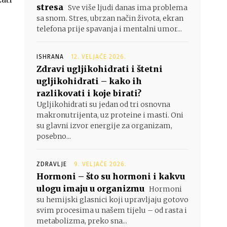
stresa
Sve više ljudi danas ima problema
sa snom. Stres, ubrzan način života, ekran
telefona prije spavanja i mentalni umor...
ISHRANA
12. VELJAČE 2026.
Zdravi ugljikohidrati i štetni
ugljikohidrati – kako ih
razlikovati i koje birati?
Ugljikohidrati su jedan od tri osnovna
makronutrijenta, uz proteine i masti. Oni
su glavni izvor energije za organizam,
posebno...
ZDRAVLJE
9. VELJAČE 2026.
Hormoni – što su hormoni i kakvu
ulogu imaju u organizmu
Hormoni
su hemijski glasnici koji upravljaju gotovo
svim procesima u našem tijelu – od rasta i
metabolizma, preko sna...