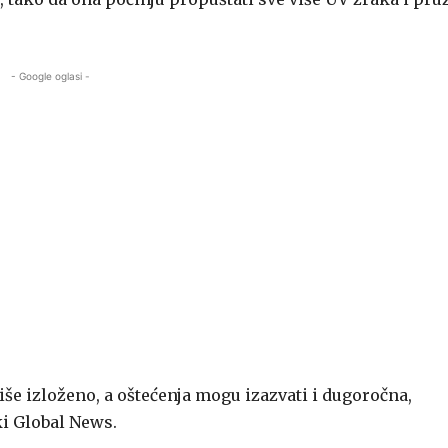
- Google oglasi -
še izloženo, a oštećenja mogu izazvati i dugoročna,
ki Global News.