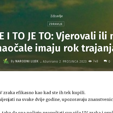
Zdravlje
ZDRAVLJE
I TO JE TO: Vjerovali ili
naočale imaju rok trajanj
-
By
NARODNI LIJEK
748
Ažurirano
2. PROSINCA 2023.
0
 zraka efikasno kao kad ste ih tek kupili.
ijenjati na svake dvije godine, upozoravaju znanstvenic
 tako da ona počinju propuštati sve više UV zraka i pruž