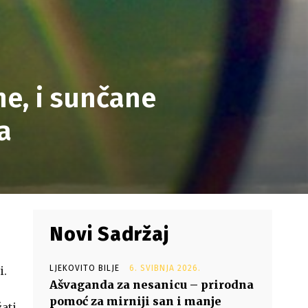
 ne, i sunčane
a
Novi Sadržaj
LJEKOVITO BILJE
6. SVIBNJA 2026.
i.
Ašvaganda za nesanicu – prirodna
pomoć za mirniji san i manje
ati