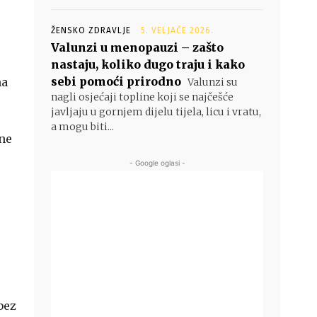
ŽENSKO ZDRAVLJE
5. VELJAČE 2026.
Valunzi u menopauzi – zašto
nastaju, koliko dugo traju i kako
sebi pomoći prirodno
na
Valunzi su
nagli osjećaji topline koji se najčešće
javljaju u gornjem dijelu tijela, licu i vratu,
a mogu biti...
ine
- Google oglasi -
bez