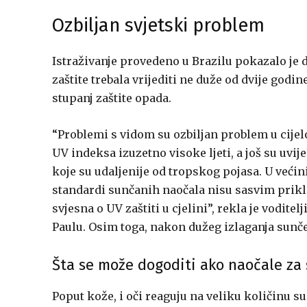
Ozbiljan svjetski problem
Istraživanje provedeno u Brazilu pokazalo je 
zaštite trebala vrijediti ne duže od dvije godi
stupanj zaštite opada.
“Problemi s vidom su ozbiljan problem u cije
UV indeksa izuzetno visoke ljeti, a još su uv
koje su udaljenije od tropskog pojasa. U većin
standardi sunčanih naočala nisu sasvim prikladn
svjesna o UV zaštiti u cjelini”, rekla je voditel
Paulu. Osim toga, nakon dužeg izlaganja sunč
Šta se može dogoditi ako naočale za
Poput kože, i oči reaguju na veliku količinu 