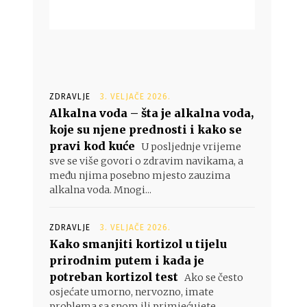
ZDRAVLJE
3. VELJAČE 2026.
Alkalna voda – šta je alkalna voda,
koje su njene prednosti i kako se
pravi kod kuće
U posljednje vrijeme
sve se više govori o zdravim navikama, a
među njima posebno mjesto zauzima
alkalna voda. Mnogi...
ZDRAVLJE
3. VELJAČE 2026.
Kako smanjiti kortizol u tijelu
prirodnim putem i kada je
potreban kortizol test
Ako se često
osjećate umorno, nervozno, imate
problema sa snom ili primjećujete