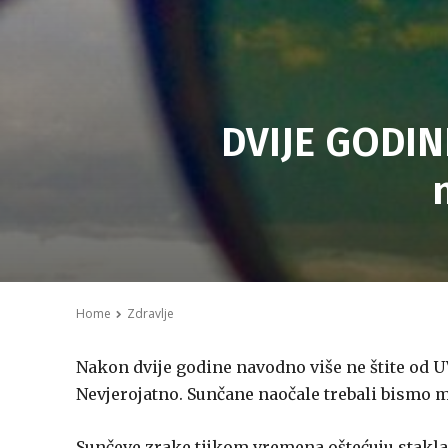
DVIJE GODINE 
Home
Zdravlje
Nakon dvije godine navodno više ne štite od UV
Nevjerojatno. Sunčane naočale trebali bismo m
Sunčeve zrake tijkom vremena oštećuju stakla,