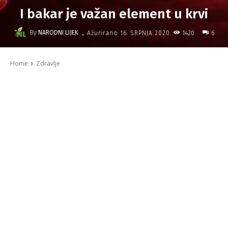
I bakar je važan element u krvi
-
By
NARODNI LIJEK
1420
Ažurirano
16. SRPNJA 2020.
6
Home
Zdravlje