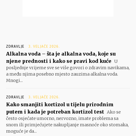
ZDRAVLJE
3. VELJAČE 2026.
Alkalna voda – šta je alkalna voda, koje su
njene prednosti i kako se pravi kod kuće
U
posljednje vrijeme sve se više govori o zdravim navikama,
a među njima posebno mjesto zauzima alkalna voda.
Mnogi...
ZDRAVLJE
3. VELJAČE 2026.
Kako smanjiti kortizol u tijelu prirodnim
putem i kada je potreban kortizol test
Ako se
često osjećate umorno, nervozno, imate problema sa
snom ili primjećujete nakupljanje masnoće oko stomaka,
moguće je da...