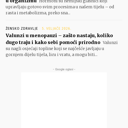
u organizmu
Hormoni su hemijski glasnici koji
upravljaju gotovo svim procesima u našem tijelu – od
rasta i metabolizma, preko sna...
ŽENSKO ZDRAVLJE
5. VELJAČE 2026.
Valunzi u menopauzi – zašto nastaju, koliko
dugo traju i kako sebi pomoći prirodno
Valunzi
su nagli osjećaji topline koji se najčešće javljaju u
gornjem dijelu tijela, licu i vratu, a mogu biti...
- Google oglasi -