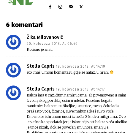
6 komentari
Žika Milovanović
20. kolovoza 2013. At 06:46
Korisno je znati
Stella Capris
19. kolovoza 2013. At 14:19
eto imaš u mom komentaru gdje se nalazi u hrani
Stella Capris
19. kolovoza 2013. At 14:17
Bakra ima u različitim namirnicama, ali prvenstveno u onim
životinjskog porekla, osim u mleku. Posebno bogate
namirnice bakrom su školjke, iznutrice, meso, čokolada,
orašasto voće, žitarice, suve mahunarke i suvo voće.
Dnevno se ishranom unosi između 0,6 i dva miligrama. Ovo
je važno kao podatak jer je iskoristljivost bakra veća ukoliko
je unos nizak, dok se povećanjem unosa smanjuje.
Praktično, organizam sam reguliše snabdevanje potrebnim