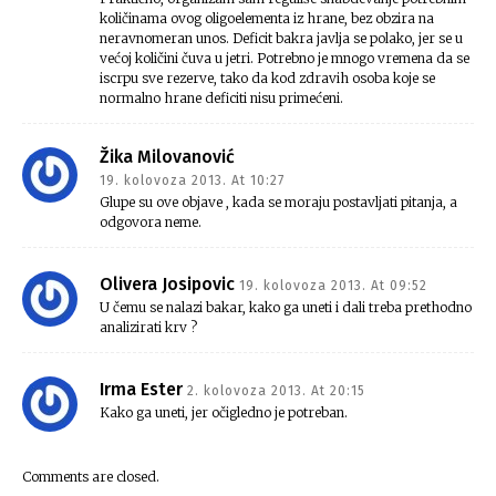
količinama ovog oligoelementa iz hrane, bez obzira na
neravnomeran unos. Deficit bakra javlja se polako, jer se u
većoj količini čuva u jetri. Potrebno je mnogo vremena da se
iscrpu sve rezerve, tako da kod zdravih osoba koje se
normalno hrane deficiti nisu primećeni.
Žika Milovanović
19. kolovoza 2013. At 10:27
Glupe su ove objave , kada se moraju postavljati pitanja, a
odgovora neme.
Olivera Josipovic
19. kolovoza 2013. At 09:52
U čemu se nalazi bakar, kako ga uneti i dali treba prethodno
analizirati krv ?
Irma Ester
2. kolovoza 2013. At 20:15
Kako ga uneti, jer očigledno je potreban.
Comments are closed.