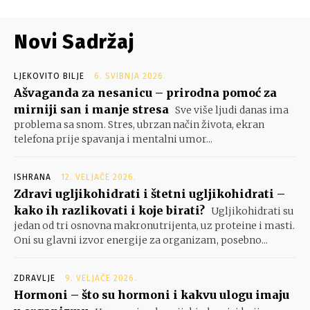
Novi Sadržaj
LJEKOVITO BILJE
6. SVIBNJA 2026.
Ašvaganda za nesanicu – prirodna pomoć za
mirniji san i manje stresa
Sve više ljudi danas ima
problema sa snom. Stres, ubrzan način života, ekran
telefona prije spavanja i mentalni umor...
ISHRANA
12. VELJAČE 2026.
Zdravi ugljikohidrati i štetni ugljikohidrati –
kako ih razlikovati i koje birati?
Ugljikohidrati su
jedan od tri osnovna makronutrijenta, uz proteine i masti.
Oni su glavni izvor energije za organizam, posebno...
ZDRAVLJE
9. VELJAČE 2026.
Hormoni – što su hormoni i kakvu ulogu imaju