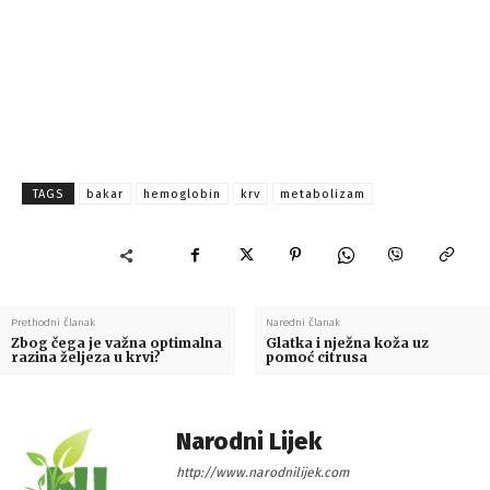
TAGS
bakar
hemoglobin
krv
metabolizam
Prethodni članak
Naredni članak
Zbog čega je važna optimalna
Glatka i nježna koža uz
razina željeza u krvi?
pomoć citrusa
Narodni Lijek
http://www.narodnilijek.com