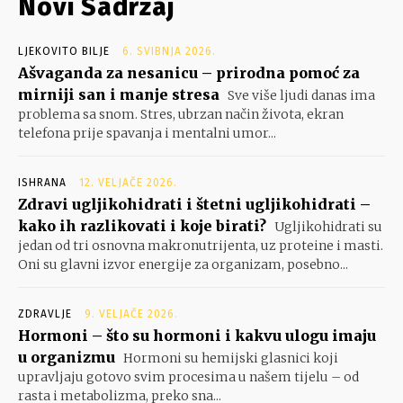
Novi Sadržaj
LJEKOVITO BILJE
6. SVIBNJA 2026.
Ašvaganda za nesanicu – prirodna pomoć za
mirniji san i manje stresa
Sve više ljudi danas ima
problema sa snom. Stres, ubrzan način života, ekran
telefona prije spavanja i mentalni umor...
ISHRANA
12. VELJAČE 2026.
Zdravi ugljikohidrati i štetni ugljikohidrati –
kako ih razlikovati i koje birati?
Ugljikohidrati su
jedan od tri osnovna makronutrijenta, uz proteine i masti.
Oni su glavni izvor energije za organizam, posebno...
ZDRAVLJE
9. VELJAČE 2026.
Hormoni – što su hormoni i kakvu ulogu imaju
u organizmu
Hormoni su hemijski glasnici koji
upravljaju gotovo svim procesima u našem tijelu – od
rasta i metabolizma, preko sna...