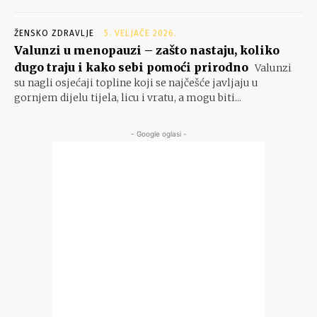
ŽENSKO ZDRAVLJE
5. VELJAČE 2026.
Valunzi u menopauzi – zašto nastaju, koliko
dugo traju i kako sebi pomoći prirodno
Valunzi
su nagli osjećaji topline koji se najčešće javljaju u
gornjem dijelu tijela, licu i vratu, a mogu biti...
- Google oglasi -