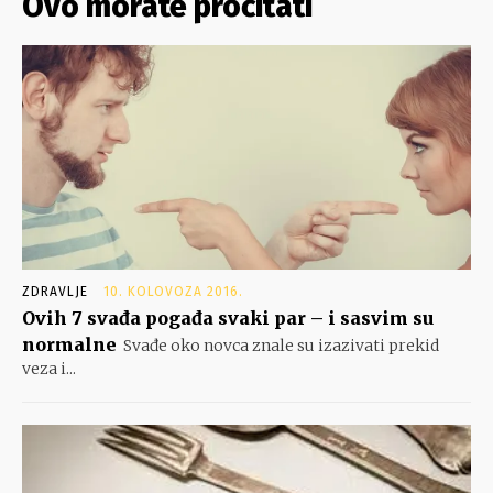
Ovo morate pročitati
ZDRAVLJE
10. KOLOVOZA 2016.
Ovih 7 svađa pogađa svaki par – i sasvim su
normalne
Svađe oko novca znale su izazivati prekid
veza i...