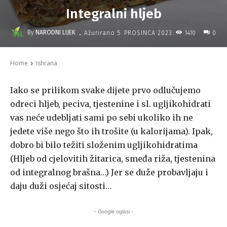
Integralni hljeb
-
By
NARODNI LIJEK
1410
Ažurirano
5. PROSINCA 2023.
0
Home
Ishrana
Iako se prilikom svake dijete prvo odlučujemo
odreci hljeb, peciva, tjestenine i sl. ugljikohidrati
vas neće udebljati sami po sebi ukoliko ih ne
jedete više nego što ih trošite (u kalorijama). Ipak,
dobro bi bilo težiti složenim ugljikohidratima
(Hljeb od cjelovitih žitarica, smeđa riža, tjestenina
od integralnog brašna…) Jer se duže probavljaju i
daju duži osjećaj sitosti…
- Google oglasi -