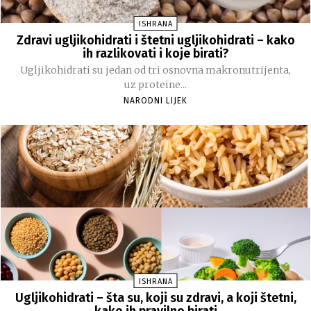
ISHRANA
Zdravi ugljikohidrati i štetni ugljikohidrati – kako
ih razlikovati i koje birati?
Ugljikohidrati su jedan od tri osnovna makronutrijenta,
uz proteine...
NARODNI LIJEK
ISHRANA
Ugljikohidrati – šta su, koji su zdravi, a koji štetni,
kako ih pravilno birati