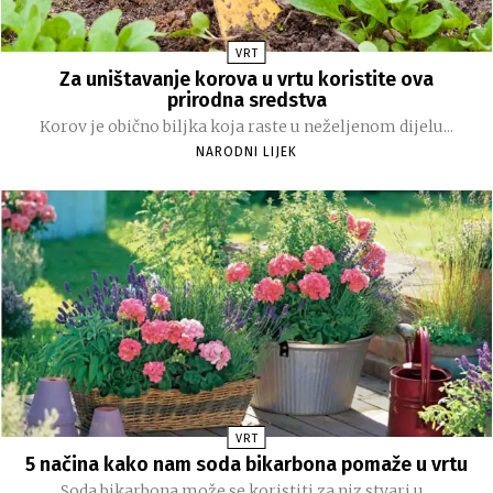
VRT
Za uništavanje korova u vrtu koristite ova
prirodna sredstva
Korov je obično biljka koja raste u neželjenom dijelu...
NARODNI LIJEK
VRT
5 načina kako nam soda bikarbona pomaže u vrtu
Soda bikarbona može se koristiti za niz stvari u...