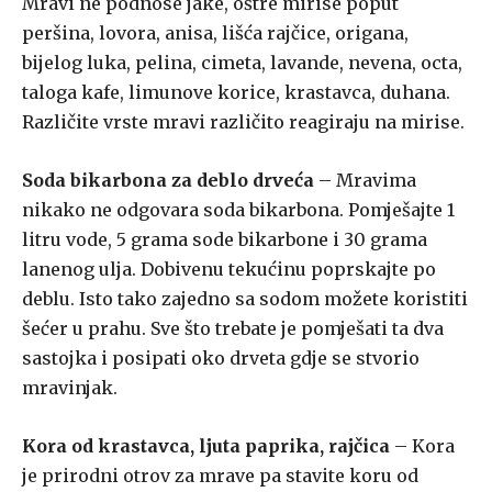
Mravi ne podnose jake, oštre mirise poput
peršina, lovora, anisa, lišća rajčice, origana,
bijelog luka, pelina, cimeta, lavande, nevena, octa,
taloga kafe, limunove korice, krastavca, duhana.
Različite vrste mravi različito reagiraju na mirise.
Soda bikarbona za deblo drveća
– Mravima
nikako ne odgovara soda bikarbona. Pomješajte 1
litru vode, 5 grama sode bikarbone i 30 grama
lanenog ulja. Dobivenu tekućinu poprskajte po
deblu. Isto tako zajedno sa sodom možete koristiti
šećer u prahu. Sve što trebate je pomješati ta dva
sastojka i posipati oko drveta gdje se stvorio
mravinjak.
Kora od krastavca, ljuta paprika, rajčica
– Kora
je prirodni otrov za mrave pa stavite koru od