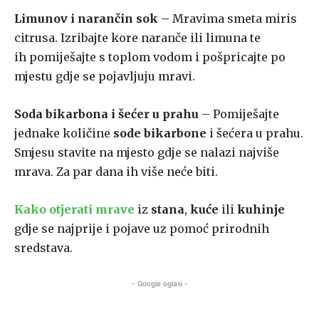
Limunov i narančin sok
– Mravima smeta miris
citrusa. Izribajte kore naranče ili limuna te
ih pomiješajte s toplom vodom i pošpricajte po
mjestu gdje se pojavljuju mravi.
Soda bikarbona i šećer u prahu
– Pomiješajte
jednake količine
sode bikarbone
i šećera u prahu.
Smjesu stavite na mjesto gdje se nalazi najviše
mrava. Za par dana ih više neće biti.
Kako
otjerati mrave
iz
stana
,
kuće
ili
kuhinje
gdje se najprije i pojave uz pomoć prirodnih
sredstava.
- Google oglasi -