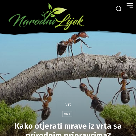
Vrt
VRT
Kako otjerati mrave iz vrta sa
prirodnim pripravcima?