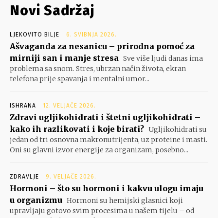
Novi Sadržaj
LJEKOVITO BILJE
6. SVIBNJA 2026.
Ašvaganda za nesanicu – prirodna pomoć za
mirniji san i manje stresa
Sve više ljudi danas ima
problema sa snom. Stres, ubrzan način života, ekran
telefona prije spavanja i mentalni umor...
ISHRANA
12. VELJAČE 2026.
Zdravi ugljikohidrati i štetni ugljikohidrati –
kako ih razlikovati i koje birati?
Ugljikohidrati su
jedan od tri osnovna makronutrijenta, uz proteine i masti.
Oni su glavni izvor energije za organizam, posebno...
ZDRAVLJE
9. VELJAČE 2026.
Hormoni – što su hormoni i kakvu ulogu imaju
u organizmu
Hormoni su hemijski glasnici koji
upravljaju gotovo svim procesima u našem tijelu – od