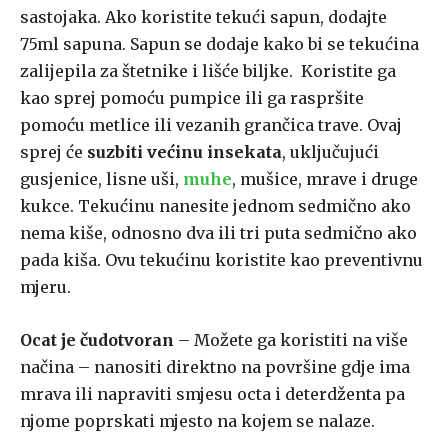
sastojaka. Ako koristite tekući sapun, dodajte
75ml sapuna. Sapun se dodaje kako bi se tekućina
zalijepila za štetnike i lišće biljke. Koristite ga
kao sprej pomoću pumpice ili ga raspršite
pomoću metlice ili vezanih grančica trave. Ovaj
sprej će
suzbiti većinu insekata
, uključujući
gusjenice, lisne uši,
muhe
, mušice, mrave i druge
kukce. Tekućinu nanesite jednom sedmično ako
nema kiše, odnosno dva ili tri puta sedmično ako
pada kiša. Ovu tekućinu koristite kao preventivnu
mjeru.
Ocat je čudotvoran
– Možete ga koristiti na više
načina – nanositi direktno na površine gdje ima
mrava ili napraviti smjesu octa i deterdženta pa
njome poprskati mjesto na kojem se nalaze.