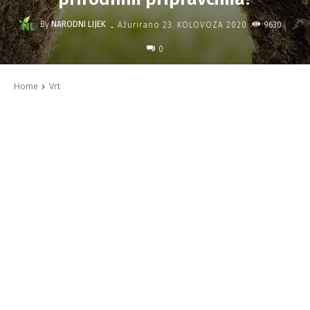
-
By
NARODNI LIJEK
9630
Ažurirano
23. KOLOVOZA 2020.
0
Home
Vrt