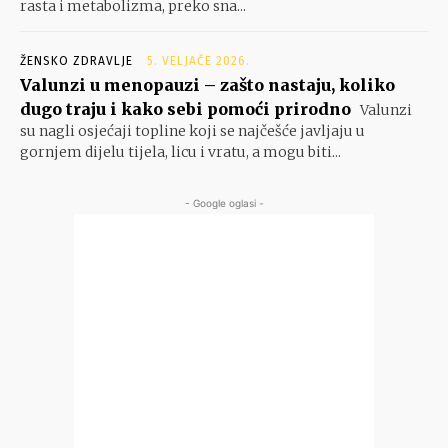
rasta i metabolizma, preko sna...
ŽENSKO ZDRAVLJE
5. VELJAČE 2026.
Valunzi u menopauzi – zašto nastaju, koliko
dugo traju i kako sebi pomoći prirodno
Valunzi
su nagli osjećaji topline koji se najčešće javljaju u
gornjem dijelu tijela, licu i vratu, a mogu biti...
- Google oglasi -