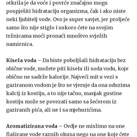
otkrila je da voće i povrće značajno mogu
pospješiti hidrataciju organizma, čak i ako niste
neki ljubitelj vode. Ovo je super savjet, jer proljeće
samo što nije stiglo i uskoro ćete na svojim
tržnicama moći pronaći mnoštvo svježih
namirnica.
Kisela voda –
Da biste poboljšali hidrataciju bez
obične vode, možete piti kiselu ili soda vodu, koje
obično ne sadrže kalorije. Najveći mit u vezi s
gaziranom vodom je što se vjeruje da ona oduzima
kalcij iz kostiju, a to nije tačno, manjak gustine
kostiju može se povezati samo sa šećerom iz
gaziranih pića, ali ne i sa mjehurićima.
Aromatizirana voda –
Ovdje ne mislimo na one
flaširane vode raznih okusa nego na one koje ćete