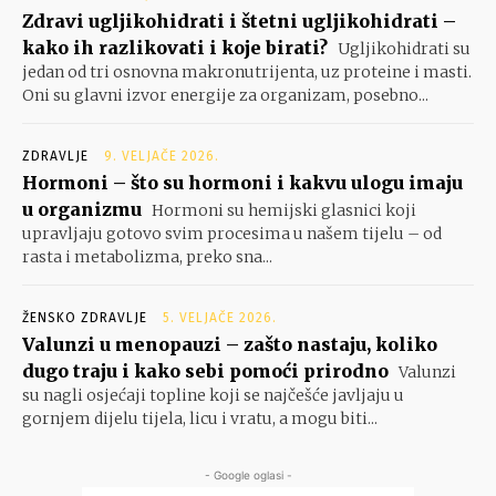
Zdravi ugljikohidrati i štetni ugljikohidrati –
kako ih razlikovati i koje birati?
Ugljikohidrati su
jedan od tri osnovna makronutrijenta, uz proteine i masti.
Oni su glavni izvor energije za organizam, posebno...
ZDRAVLJE
9. VELJAČE 2026.
Hormoni – što su hormoni i kakvu ulogu imaju
u organizmu
Hormoni su hemijski glasnici koji
upravljaju gotovo svim procesima u našem tijelu – od
rasta i metabolizma, preko sna...
ŽENSKO ZDRAVLJE
5. VELJAČE 2026.
Valunzi u menopauzi – zašto nastaju, koliko
dugo traju i kako sebi pomoći prirodno
Valunzi
su nagli osjećaji topline koji se najčešće javljaju u
gornjem dijelu tijela, licu i vratu, a mogu biti...
- Google oglasi -