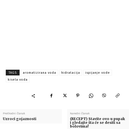
TAGS
aromatizirana voda
hidratacija
ispijanje vode
kisela voda
Prethodni članak
Naredni članak
Uzroci gojaznosti
(RECEPT) Stavite ovo u pupak
i gledajte šta će se desiti sa
bolovima!