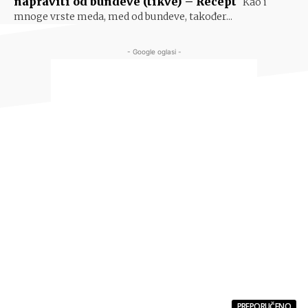
napraviti od bundeve (tikve) – Recept
Kao i
mnoge vrste meda, med od bundeve, također...
- Google oglasi -
PREPORUČENO