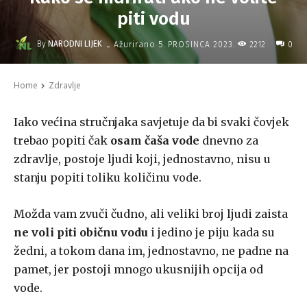
piti vodu
-
By
NARODNI LIJEK
2212
Ažurirano
5. PROSINCA 2023.
0
Home
Zdravlje
Iako većina stručnjaka savjetuje da bi svaki čovjek
trebao popiti čak
osam čaša vode
dnevno za
zdravlje, postoje ljudi koji, jednostavno, nisu u
stanju popiti toliku količinu vode.
Možda vam zvuči čudno, ali veliki broj ljudi zaista
ne voli piti običnu vodu
i jedino je piju kada su
žedni, a tokom dana im, jednostavno, ne padne na
pamet, jer postoji mnogo ukusnijih opcija od
vode.