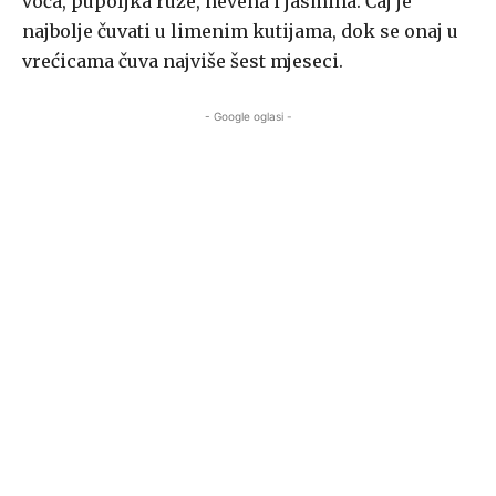
voća, pupoljka ruže, nevena i jasmina. Čaj je
najbolje čuvati u limenim kutijama, dok se onaj u
vrećicama čuva najviše šest mjeseci.
- Google oglasi -