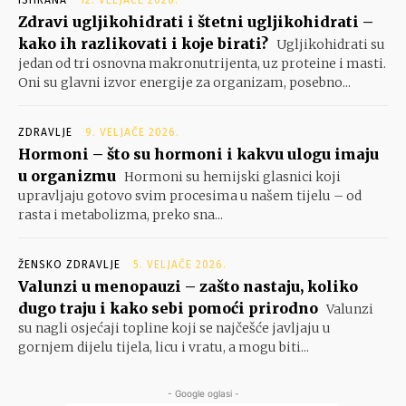
ISHRANA
12. VELJAČE 2026.
Zdravi ugljikohidrati i štetni ugljikohidrati –
kako ih razlikovati i koje birati?
Ugljikohidrati su
jedan od tri osnovna makronutrijenta, uz proteine i masti.
Oni su glavni izvor energije za organizam, posebno...
ZDRAVLJE
9. VELJAČE 2026.
Hormoni – što su hormoni i kakvu ulogu imaju
u organizmu
Hormoni su hemijski glasnici koji
upravljaju gotovo svim procesima u našem tijelu – od
rasta i metabolizma, preko sna...
ŽENSKO ZDRAVLJE
5. VELJAČE 2026.
Valunzi u menopauzi – zašto nastaju, koliko
dugo traju i kako sebi pomoći prirodno
Valunzi
su nagli osjećaji topline koji se najčešće javljaju u
gornjem dijelu tijela, licu i vratu, a mogu biti...
- Google oglasi -