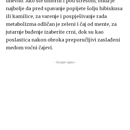
dnevno. Ako ste umorni i pod stresom, onda je
najbolje da pred spavanje popijete šolju hibiskusa
ili kamilice, za varenje i pospješivanje rada
metabolizma odličan je zeleni i čaj od mente, za
jutarnje buđenje izaberite crni, dok su kao
poslastica nakon obroka preporučljivi zaslađeni
medom voćni čajevi.
- Google oglasi -