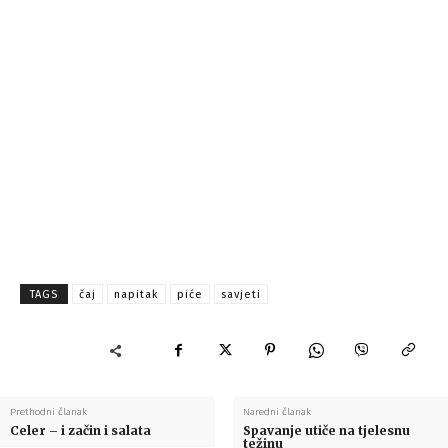
TAGS
čaj
napitak
piće
savjeti
Prethodni članak
Naredni članak
Celer – i začin i salata
Spavanje utiče na tjelesnu
težinu