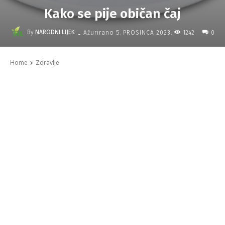
Kako se pije običan čaj
-
By
NARODNI LIJEK
1242
Ažurirano
5. PROSINCA 2023.
0
Home
Zdravlje