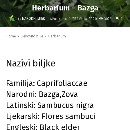
Herbarium – Bazga
-
By
NARODNI LIJEK
3072
Ažurirano
1. TRAVNJA 2020.
1
Home
Ljekovito bilje
Herbarium
Nazivi biljke
Familija: Caprifoliaccae
Narodni: Bazga,Zova
Latinski: Sambucus nigra
Ljekarski: Flores sambuci
Engleski: Black elder