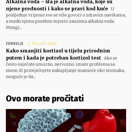
Alkalna voda – šta je alkalna voda, koje su
njene prednosti i kako se pravi kod kuće
U
posljednje vrijeme sve se više govori o zdravim navikama,
a među njima posebno mjesto zauzima alkalna voda.
Mnogi...
ZDRAVLJE
3. VELJAČE 2026.
Kako smanjiti kortizol u tijelu prirodnim
putem i kada je potreban kortizol test
Ako se
često osjećate umorno, nervozno, imate problema sa
snom ili primjećujete nakupljanje masnoće oko stomaka,
moguće je da...
Ovo morate pročitati