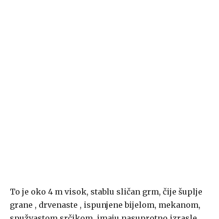
To je oko 4 m visok, stablu sličan grm, čije šuplje
grane , drvenaste , ispunjene bijelom, mekanom,
spužvastom srčikom, imaju nasuprotno izrasle