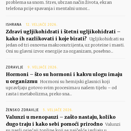
problema sa snom. Stres, ubrzan način života, ekran
telefona prije spavanja i mentalni umor...
ISHRANA
12. VELJAČE 2026.
Zdravi ugljikohidrati i štetni ugljikohidrati –
kako ih razlikovati i koje birati?
Ugljikohidrati su
jedan od tri osnovna makronutrijenta, uz proteine i masti.
Oni su glavni izvor energije za organizam, posebno...
ZDRAVLJE
9. VELJAČE 2026.
Hormoni – što su hormoni i kakvu ulogu imaju
u organizmu
Hormoni su hemijski glasnici koji
upravljaju gotovo svim procesima u našem tijelu – od
rasta i metabolizma, preko sna...
ŽENSKO ZDRAVLJE
5. VELJAČE 2026.
Valunzi u menopauzi – zašto nastaju, koliko
dugo traju i kako sebi pomoći prirodno
Valunzi
su nagli osjećaji topline koji se najčešće javljaju u