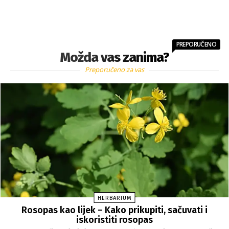
PREPORUČENO
Možda vas zanima?
Preporučeno za vas
HERBARIUM
Rosopas kao lijek – Kako prikupiti, sačuvati i
iskoristiti rosopas