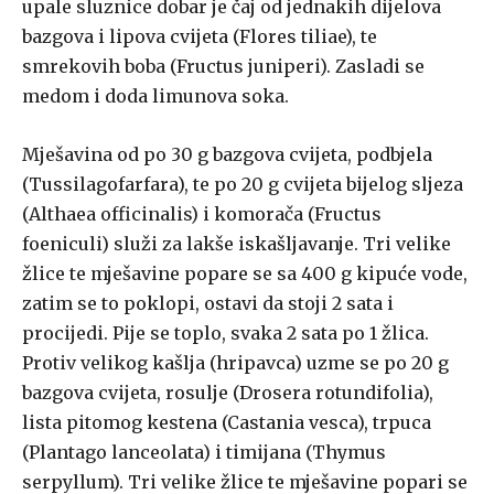
upale sluznice dobar je čaj od jednakih dijelova
bazgova i lipova cvijeta (Flores tiliae), te
smrekovih boba (Fructus juniperi). Zasladi se
medom i doda limunova soka.
Mješavina od po 30 g bazgova cvijeta, podbjela
(Tussilagofarfara), te po 20 g cvijeta bijelog sljeza
(Althaea officinalis) i komorača (Fructus
foeniculi) služi za lakše iskašljavanje. Tri velike
žlice te mješavine popare se sa 400 g kipuće vode,
zatim se to poklopi, ostavi da stoji 2 sata i
procijedi. Pije se toplo, svaka 2 sata po 1 žlica.
Protiv velikog kašlja (hripavca) uzme se po 20 g
bazgova cvijeta, rosulje (Drosera rotundifolia),
lista pitomog kestena (Castania vesca), trpuca
(Plantago lanceolata) i timijana (Thymus
serpyllum). Tri velike žlice te mješavine popari se