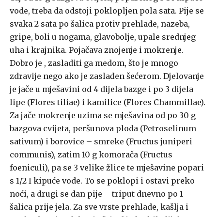
vode, treba da odstoji poklopljen pola sata. Pije se
svaka 2 sata po šalica protiv prehlade, nazeba,
gripe, boli u nogama, glavobolje, upale srednjeg
uha i krajnika. Pojačava znojenje i mokrenje.
Dobro je , zasladiti ga medom, što je mnogo
zdravije nego ako je zaslađen šećerom. Djelovanje
je jače u mješavini od 4 dijela bazge i po 3 dijela
lipe (Flores tiliae) i kamilice (Flores Chammillae).
Za jače mokrenje uzima se mješavina od po 30 g
bazgova cvijeta, peršunova ploda (Petroselinum
sativum) i borovice – smreke (Fructus juniperi
communis), zatim 10 g komorača (Fructus
foeniculi), pa se 3 velike žlice te mješavine popari
s 1/2 I kipuće vode. To se poklopi i ostavi preko
noći, a drugi se dan pije – triput dnevno po 1
šalica prije jela. Za sve vrste prehlade, kašlja i