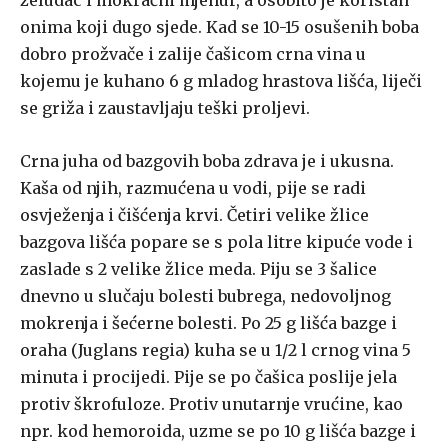
želudac i mokraćni mjehur, a osobito je koristan
onima koji dugo sjede. Kad se 10-15 osušenih boba
dobro prožvače i zalije čašicom crna vina u
kojemu je kuhano 6 g mladog hrastova lišća, liječi
se griža i zaustavljaju teški proljevi.
Crna juha od bazgovih boba zdrava je i ukusna.
Kaša od njih, razmućena u vodi, pije se radi
osvježenja i čišćenja krvi. Četiri velike žlice
bazgova lišća popare se s pola litre kipuće vode i
zaslade s 2 velike žlice meda. Piju se 3 šalice
dnevno u slučaju bolesti bubrega, nedovoljnog
mokrenja i šećerne bolesti. Po 25 g lišća bazge i
oraha (Juglans regia) kuha se u 1/2 l crnog vina 5
minuta i procijedi. Pije se po čašica poslije jela
protiv škrofuloze. Protiv unutarnje vrućine, kao
npr. kod hemoroida, uzme se po 10 g lišća bazge i