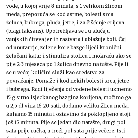
vode, u kojoj vrije 8 minuta, s 1 velikom žlicom
meda, preporuča se kod astme, bolesti srca,
želuca, bubrega, pluća, jetre, i za čišćenje crijeva
(blagi laksans). Upotrebljava se i u slučaju
vanjskih čireva jer ih rastvara i ublažuje boli. Čaj
od unutarnje, zelene kore bazge liječi kronični
želučani katar i stimulira stolicu i mokraću ako se
pije 2-3 mjeseca po 1 šalica dnevno na tašte. Pije li
se u većoj količini služi kao sredstvo za
povraćanje. Pomaže i kod nekih bolesti srca, jetre
i bubrega. Radi liječenja od vodene bolesti uzmemo
15 g sitno isjeckanog bazgina korijena, močimo ga
u 2,5 dl vina 16-20 sati, dodamo veliku žlicu meda,
kuhamo 15 minuta i ostavimo da poklopljeno stoji
još 15 minuta. Pije se jedan dio natašte, drugi pol
sata prije ručka, a treći pol sata prije večere. Isti