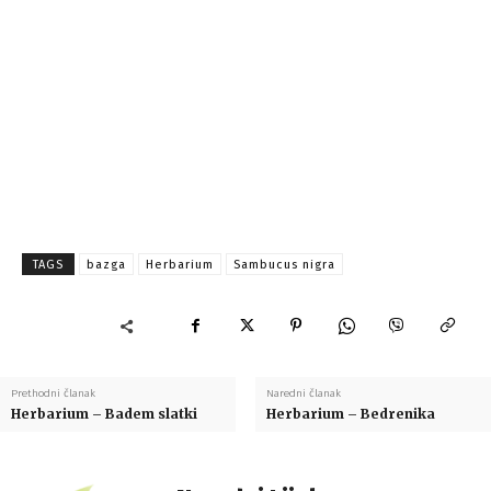
TAGS
bazga
Herbarium
Sambucus nigra
Prethodni članak
Naredni članak
Herbarium – Badem slatki
Herbarium – Bedrenika