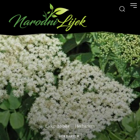
Ljekovito bilje
Herbarium
HERBARIUM