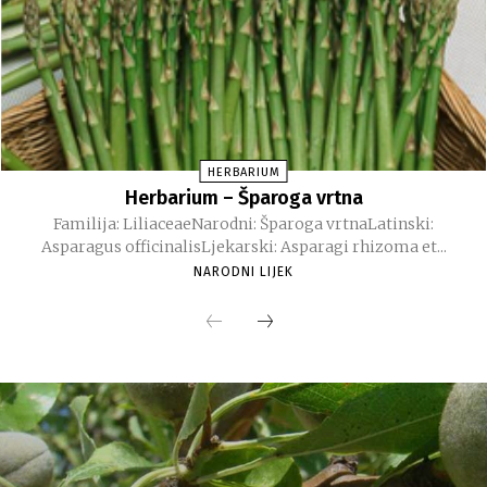
HERBARIUM
Herbarium – Šparoga vrtna
Familija: LiliaceaeNarodni: Šparoga vrtnaLatinski:
Asparagus officinalisLjekarski: Asparagi rhizoma et...
NARODNI LIJEK