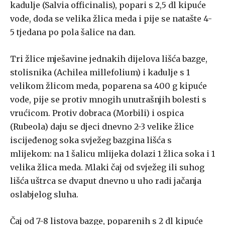
kadulje (Salvia officinalis), popari s 2,5 dl kipuće
vode, doda se velika žlica meda i pije se natašte 4-
5 tjedana po pola šalice na dan.
Tri žlice mješavine jednakih dijelova lišća bazge,
stolisnika (Achilea millefolium) i kadulje s 1
velikom žlicom meda, poparena sa 400 g kipuće
vode, pije se protiv mnogih unutrašnjih bolesti s
vrućicom. Protiv dobraca (Morbili) i ospica
(Rubeola) daju se djeci dnevno 2-3 velike žlice
iscijeđenog soka svježeg bazgina lišća s
mlijekom: na 1 šalicu mlijeka dolazi 1 žlica soka i 1
velika žlica meda. Mlaki čaj od svježeg ili suhog
lišća uštrca se dvaput dnevno u uho radi jačanja
oslabjelog sluha.
Čaj od 7-8 listova bazge, poparenih s 2 dl kipuće