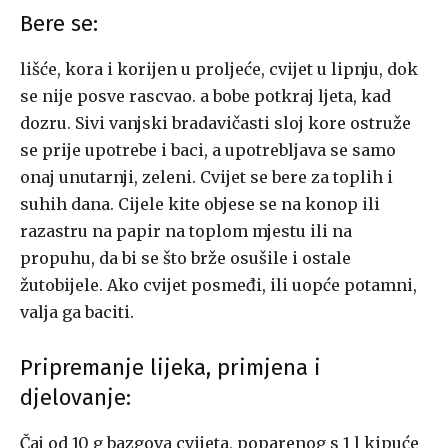
Bere se:
lišće, kora i korijen u proljeće, cvijet u lipnju, dok
se nije posve rascvao. a bobe potkraj ljeta, kad
dozru. Sivi vanjski bradavičasti sloj kore ostruže
se prije upotrebe i baci, a upotrebljava se samo
onaj unutarnji, zeleni. Cvijet se bere za toplih i
suhih dana. Cijele kite objese se na konop ili
razastru na papir na toplom mjestu ili na
propuhu, da bi se što brže osušile i ostale
žutobijele. Ako cvijet posmeđi, ili uopće potamni,
valja ga baciti.
Pripremanje lijeka, primjena i
djelovanje:
Čaj od 10 g bazgova cvijeta, poparenog s 1 l kipuće