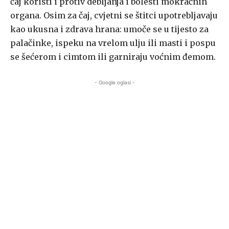
čaj koristi i protiv debljanja i bolesti mokraćnih
organa. Osim za čaj, cvjetni se štitci upotrebljavaju
kao ukusna i zdrava hrana: umoče se u tijesto za
palačinke, ispeku na vrelom ulju ili masti i pospu
se šećerom i cimtom ili garniraju voćnim đemom.
- Google oglasi -