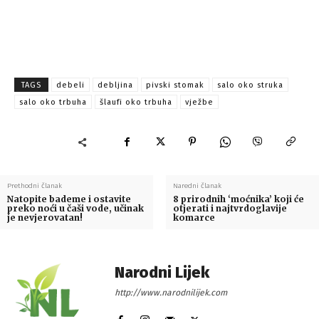
TAGS
debeli
debljina
pivski stomak
salo oko struka
salo oko trbuha
šlaufi oko trbuha
vježbe
Prethodni članak
Naredni članak
Natopite bademe i ostavite
8 prirodnih ‘moćnika’ koji će
preko noći u čaši vode, učinak
otjerati i najtvrdoglavije
je nevjerovatan!
komarce
Narodni Lijek
http://www.narodnilijek.com