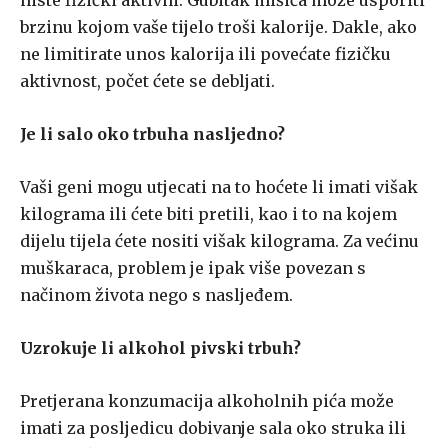
niste fizički aktivni. Gubitak mišića može usporiti
brzinu kojom vaše tijelo troši kalorije. Dakle, ako
ne limitirate unos kalorija ili povećate fizičku
aktivnost, počet ćete se debljati.
Je li salo oko trbuha nasljedno?
Vaši geni mogu utjecati na to hoćete li imati višak
kilograma ili ćete biti pretili, kao i to na kojem
dijelu tijela ćete nositi višak kilograma. Za većinu
muškaraca, problem je ipak više povezan s
načinom života nego s nasljeđem.
Uzrokuje li alkohol pivski trbuh?
Pretjerana konzumacija alkoholnih pića može
imati za posljedicu dobivanje sala oko struka ili