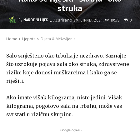
struka
-
By
NARODNI LIJEK
19573
Ažurirano
29. LIPNJA 2021.
0
Home
Ljepota
Dijeta & Mršavljenje
Salo smješteno oko trbuha je nezdravo. Saznajte
što uzrokuje pojavu sala oko struka, zdravstvene
rizike koje donosi muškarcima i kako ga se
riješiti.
Ako imate višak kilograma, niste jedini. Višak
kilograma, pogotovo sala na trbuhu, može vas
svrstati u rizičnu skupinu.
- Google oglasi -