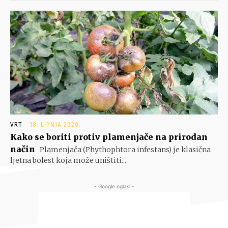
VRT
18. LIPNJA 2020.
Kako se boriti protiv plamenjače na prirodan
način
Plamenjača (Phythophtora infestans) je klasična
ljetna bolest koja može uništiti...
- Google oglasi -