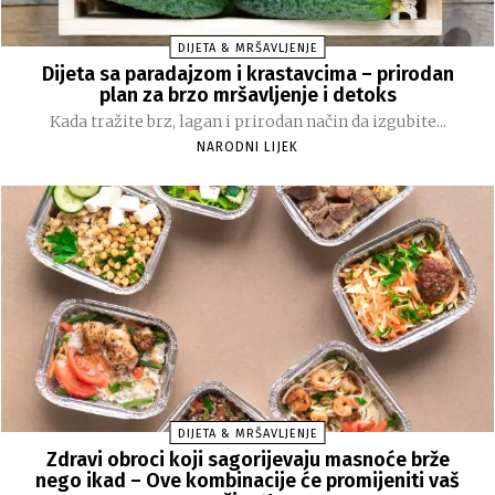
DIJETA & MRŠAVLJENJE
Dijeta sa paradajzom i krastavcima – prirodan
plan za brzo mršavljenje i detoks
Kada tražite brz, lagan i prirodan način da izgubite...
NARODNI LIJEK
DIJETA & MRŠAVLJENJE
Zdravi obroci koji sagorijevaju masnoće brže
nego ikad – Ove kombinacije će promijeniti vaš