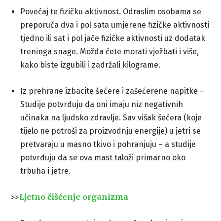
Povećaj te fizičku aktivnost. Odraslim osobama se
preporuča dva i pol sata umjerene fizičke aktivnosti
tjedno ili sat i pol jače fizičke aktivnosti uz dodatak
treninga snage. Možda ćete morati vježbati i više,
kako biste izgubili i zadržali kilograme.
Iz prehrane izbacite šećere i zašećerene napitke –
Studije potvrđuju da oni imaju niz negativnih
učinaka na ljudsko zdravlje. Sav višak šećera (koje
tijelo ne potroši za proizvodnju energije) u jetri se
pretvaraju u masno tkivo i pohranjuju – a studije
potvrđuju da se ova mast taloži primarno oko
trbuha i jetre.
>>
Ljetno čišćenje organizma