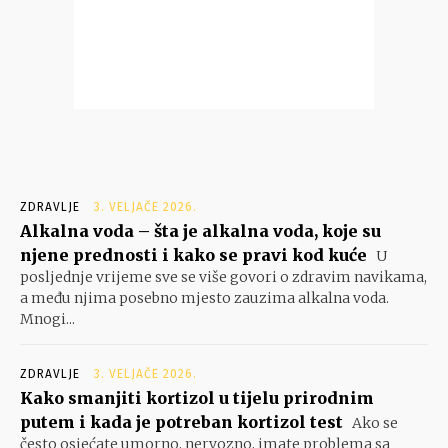
ZDRAVLJE
3. VELJAČE 2026.
Alkalna voda – šta je alkalna voda, koje su
njene prednosti i kako se pravi kod kuće
U
posljednje vrijeme sve se više govori o zdravim navikama,
a među njima posebno mjesto zauzima alkalna voda.
Mnogi...
ZDRAVLJE
3. VELJAČE 2026.
Kako smanjiti kortizol u tijelu prirodnim
putem i kada je potreban kortizol test
Ako se
često osjećate umorno, nervozno, imate problema sa