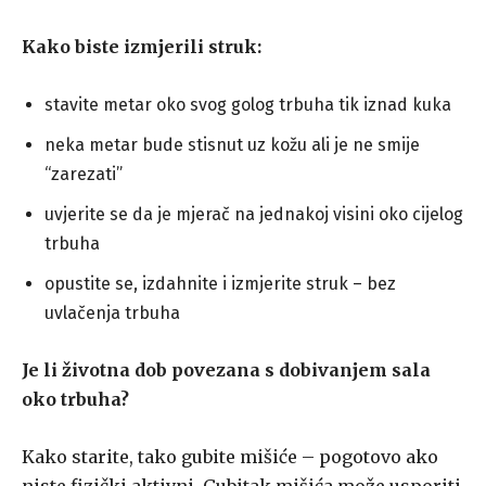
Kako biste izmjerili struk:
stavite metar oko svog golog trbuha tik iznad kuka
neka metar bude stisnut uz kožu ali je ne smije
“zarezati”
uvjerite se da je mjerač na jednakoj visini oko cijelog
trbuha
opustite se, izdahnite i izmjerite struk – bez
uvlačenja trbuha
Je li životna dob povezana s dobivanjem sala
oko trbuha?
Kako starite, tako gubite mišiće – pogotovo ako