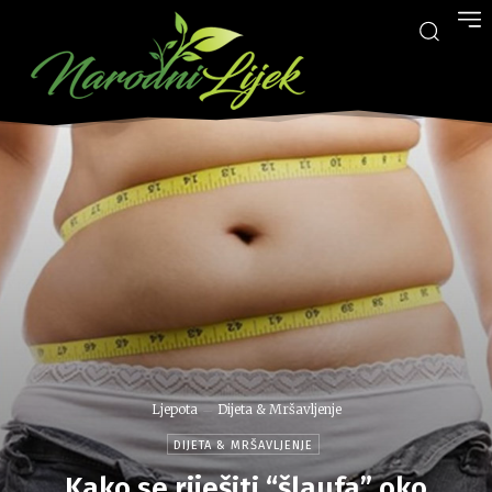
Ljepota
Dijeta & Mršavljenje
DIJETA & MRŠAVLJENJE
Kako se riješiti “šlaufa” oko