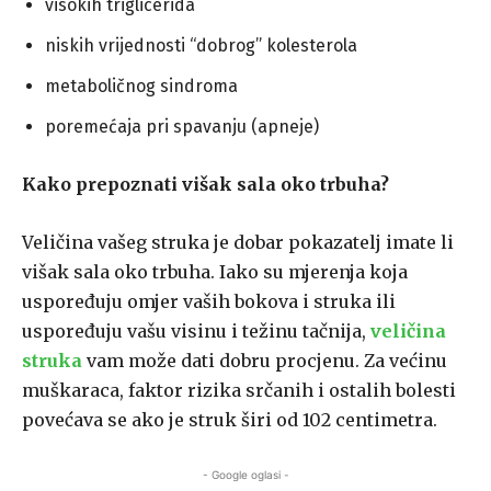
visokih triglicerida
niskih vrijednosti “dobrog” kolesterola
metaboličnog sindroma
poremećaja pri spavanju (apneje)
Kako prepoznati višak sala oko trbuha?
Veličina vašeg struka je dobar pokazatelj imate li
višak sala oko trbuha. Iako su mjerenja koja
uspoređuju omjer vaših bokova i struka ili
uspoređuju vašu visinu i težinu tačnija,
veličina
struka
vam može dati dobru procjenu. Za većinu
muškaraca, faktor rizika srčanih i ostalih bolesti
povećava se ako je struk širi od 102 centimetra.
- Google oglasi -