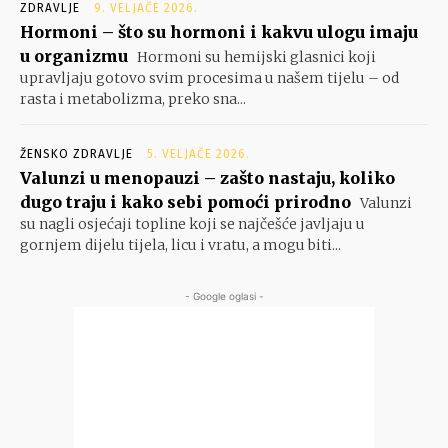
ZDRAVLJE
9. VELJAČE 2026.
Hormoni – što su hormoni i kakvu ulogu imaju
u organizmu
Hormoni su hemijski glasnici koji
upravljaju gotovo svim procesima u našem tijelu – od
rasta i metabolizma, preko sna...
ŽENSKO ZDRAVLJE
5. VELJAČE 2026.
Valunzi u menopauzi – zašto nastaju, koliko
dugo traju i kako sebi pomoći prirodno
Valunzi
su nagli osjećaji topline koji se najčešće javljaju u
gornjem dijelu tijela, licu i vratu, a mogu biti...
- Google oglasi -