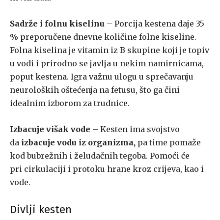
Sadrže i folnu kiselinu
– Porcija kestena daje 35
% preporučene dnevne količine folne kiseline.
Folna kiselina je vitamin iz B skupine koji je topiv
u vodi i prirodno se javlja u nekim namirnicama,
poput kestena. Igra važnu ulogu u sprečavanju
neuroloških oštećenja na fetusu, što ga čini
idealnim izborom za trudnice.
Izbacuje višak vode
– Kesten ima svojstvo
da
izbacuje vodu iz organizma,
pa time pomaže
kod bubrežnih i želudačnih tegoba. Pomoći će
pri cirkulaciji i protoku hrane kroz crijeva, kao i
vode.
Divlji kesten