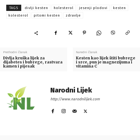
TAGS
divlji kesten
holesterol
jesenji plodovi
kesten
kolesterol
pitomi kesten
zdravlje
Prethodni članak
Naredni članak
Divlja kruška lijek za
Kesten kao lijek štiti bubrege
dijabetes i bubrege, rastvara
i srce, pun je magnezijuma i
kamen i pijesak
vitamina C
Narodni Lijek
http://www.narodnilijek.com