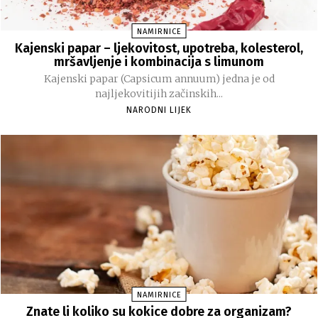
NAMIRNICE
Kajenski papar – ljekovitost, upotreba, kolesterol,
mršavljenje i kombinacija s limunom
Kajenski papar (Capsicum annuum) jedna je od
najljekovitijih začinskih...
NARODNI LIJEK
NAMIRNICE
Znate li koliko su kokice dobre za organizam?