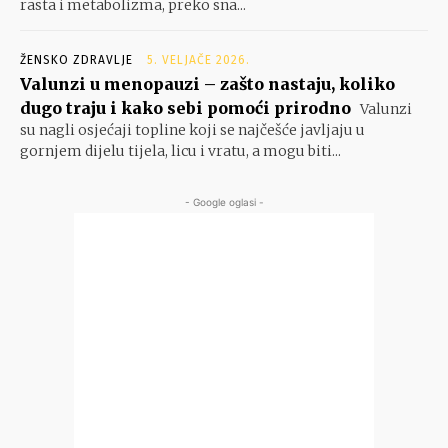
rasta i metabolizma, preko sna...
ŽENSKO ZDRAVLJE
5. VELJAČE 2026.
Valunzi u menopauzi – zašto nastaju, koliko
dugo traju i kako sebi pomoći prirodno
Valunzi
su nagli osjećaji topline koji se najčešće javljaju u
gornjem dijelu tijela, licu i vratu, a mogu biti...
- Google oglasi -