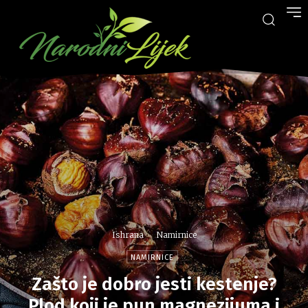
Ishrana
Namirnice
NAMIRNICE
Zašto je dobro jesti kestenje?
Plod koji je pun magnezijuma i