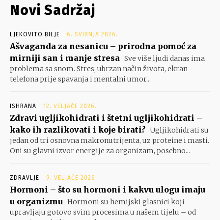
Novi Sadržaj
LJEKOVITO BILJE
6. SVIBNJA 2026.
Ašvaganda za nesanicu – prirodna pomoć za
mirniji san i manje stresa
Sve više ljudi danas ima
problema sa snom. Stres, ubrzan način života, ekran
telefona prije spavanja i mentalni umor...
ISHRANA
12. VELJAČE 2026.
Zdravi ugljikohidrati i štetni ugljikohidrati –
kako ih razlikovati i koje birati?
Ugljikohidrati su
jedan od tri osnovna makronutrijenta, uz proteine i masti.
Oni su glavni izvor energije za organizam, posebno...
ZDRAVLJE
9. VELJAČE 2026.
Hormoni – što su hormoni i kakvu ulogu imaju
u organizmu
Hormoni su hemijski glasnici koji
upravljaju gotovo svim procesima u našem tijelu – od