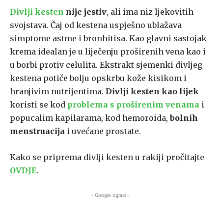
Divlji kesten
nije jestiv
, ali ima niz ljekovitih
svojstava. Čaj od kestena uspješno ublažava
simptome astme i bronhitisa. Kao glavni sastojak
krema idealan je u liječenju proširenih vena kao i
u borbi protiv celulita. Ekstrakt sjemenki divljeg
kestena potiče bolju opskrbu kože kisikom i
hranjivim nutrijentima.
Divlji kesten kao lijek
koristi se kod
problema s proširenim venama
i
popucalim kapilarama, kod hemoroida,
bolnih
menstruacija
i uvećane prostate.
Kako se priprema divlji kesten u rakiji pročitajte
OVDJE
.
- Google oglasi -