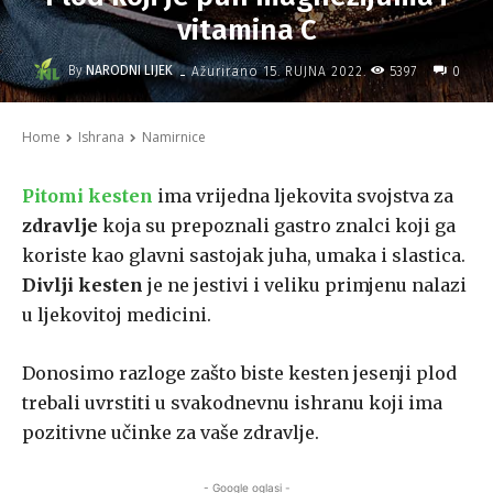
vitamina C
-
By
NARODNI LIJEK
5397
Ažurirano
15. RUJNA 2022.
0
Home
Ishrana
Namirnice
Pitomi kesten
ima vrijedna ljekovita svojstva za
zdravlje
koja su prepoznali gastro znalci koji ga
koriste kao glavni sastojak juha, umaka i slastica.
Divlji kesten
je ne jestivi i veliku primjenu nalazi
u ljekovitoj medicini.
Donosimo razloge zašto biste kesten jesenji plod
trebali uvrstiti u svakodnevnu ishranu koji ima
pozitivne učinke za vaše zdravlje.
- Google oglasi -