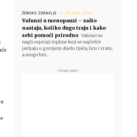
ŽENSKO ZDRAVLJE
5. VELJAČE 2026.
Valunzi u menopauzi – zašto
nastaju, koliko dugo traju i kako
sebi pomoći prirodno
Valunzi su
h
nagli osjećaji topline koji se najčešće
javljaju u gornjem dijelu tijela, licu i vratu,
uće
a mogu biti...
- Google oglasi -
 u
ve