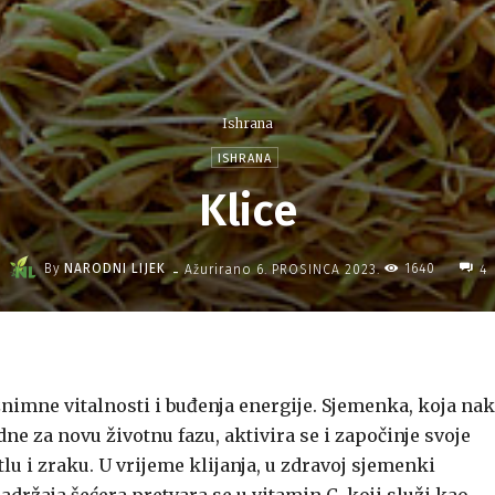
Ishrana
ISHRANA
Klice
-
By
NARODNI LIJEK
1640
Ažurirano
6. PROSINCA 2023.
4
 iznimne vitalnosti i buđenja energije. Sjemenka, koja na
e za novu životnu fazu, aktivira se i započinje svoje
u i zraku. U vrijeme klijanja, u zdravoj sjemenki