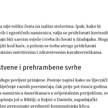
 nije toliko česta na našim stolovima. Ipak, kako bi
h i egzotičnih namirnica, valja se pridržavati korisni
aju biti sasvim svježe i treba ih čuvati u hladnjaku. Mog
gojiti kod kuće, a pritom se treba strogo pridržavati
kvatnim nutritivnim i zdravstvenim karakteristikama.
astvene i prehrambene svrhe
 dugu povijest primjene. Postoje zapisi kako su lijecniči
liječenje raznih poremećaja, čak prije pet tisuća godina.
la namirnica Amerikanaca s orijentalnim porijeklom, s
pisuju još u Bibliji, u Knjizi o Danielu, zapadnjački
 nisu prepoznate prednosti konzumiranja klica.