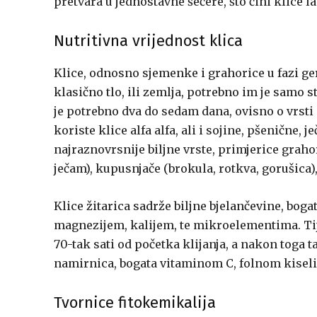
pretvara u jednostavne šećere, što čini klice l
Nutritivna vrijednost klica
Klice, odnosno sjemenke i grahorice u fazi ger
klasično tlo, ili zemlja, potrebno im je samo s
je potrebno dva do sedam dana, ovisno o vrsti 
koriste klice alfa alfa, ali i sojine, pšenične, 
najraznovrsnije biljne vrste, primjerice grahori
ječam), kupusnjače (brokula, rotkva, gorušica), b
Klice žitarica sadrže biljne bjelančevine, bo
magnezijem, kalijem, te mikroelementima. Tij
70-tak sati od početka klijanja, a nakon toga t
namirnica, bogata vitaminom C, folnom kisel
Tvornice fitokemikalija