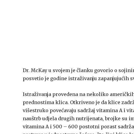
Dr. McKay u svojem je članku govorio o sojin
posvetio je godine istraživanju zapanjujućih s
Istraživanja provedena na nekoliko američkih s
prednostima klica. Otkriveno je da klice za
višestruko povećavaju sadržaj vitamina A i vi
nauštrb udjela drugih nutrijenata, brojke su 
vitamina A i 500 – 600 postotni porast sadržaj