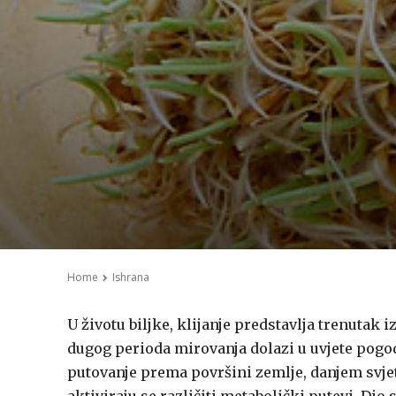
Home
Ishrana
U životu biljke, klijanje predstavlja trenutak
dugog perioda mirovanja dolazi u uvjete pogodn
putovanje prema površini zemlje, danjem svjetl