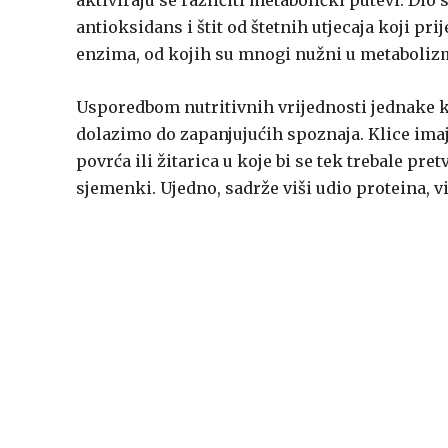
aktiviraju se različiti metabolički putevi. Dio 
antioksidans i štit od štetnih utjecaja koji pr
enzima, od kojih su mnogi nužni u metabolizm
Usporedbom nutritivnih vrijednosti jednake k
dolazimo do zapanjujućih spoznaja. Klice imaj
povrća ili žitarica u koje bi se tek trebale pre
sjemenki. Ujedno, sadrže viši udio proteina, vi