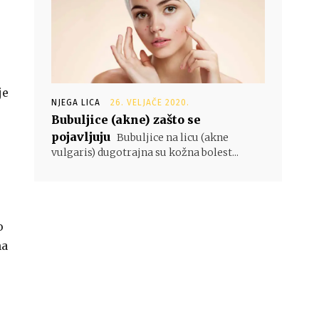
je
NJEGA LICA
26. VELJAČE 2020.
Bubuljice (akne) zašto se
pojavljuju
Bubuljice na licu (akne
vulgaris) dugotrajna su kožna bolest...
o
na