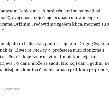
amesom Cook-om u 18. stoljeću, koji su bolovali od
 C), svoj spas i izlječenje pronašli u hrani bogatoj
cama. Brižnim i redovitim uzgojem klica, mornari su s
 C.
u posljednjih tridesetak godina. Tijekom Drugog Svjetsk
lanak dr. Clivea M. McKay-a, profesora nutricionizma s
i se! Povrće koje raste u svim klimatskim uvjetima,
ijeva 3-5 dana, može se saditi bilo koji dan u godini, n
cu sadržajem vitamina C, nema otpada prilikom pripreme,
- Google oglasi -