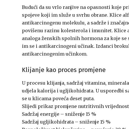
Budući da su vrlo ranjive na opasnosti koje pri
spojeve koji im služe u svrhu obrane. Klice al
antikarcinogenu molekulu, a sadrže i značaj
povišenu razinu kolesterola i imunitet. Klice a
analoga ženskih spolnih hormona za koje se 
im se i antikarcinogeni učinak. Izdanci brokul
antikarcinogenim učinkom.
Klijanje kao proces promjene
U procesu klijanja, sadržaj vitamina, mineral
udjela kalorija i ugljikohidrata. U usporedbi
se u klicama poveća deset puta.
Slijedi prikaz promjene nutritivnih vrijednos
Sadržaj energije – sniženje 15 %
Sadržaj ugljikohidrata – sniženje 15 %