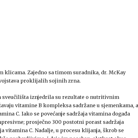
im klicama. Zajedno sa timom suradnika, dr. McKay
vojstava proklijalih sojinih zrna.
veučilišta iznjedrila su rezultate o nutritivnim
državaju vitamine B kompleksa sadržane u sjemenkama, 
tamina C. Iako se povećanje sadržaja vitamina događa
impresivne; prosječno 300 postotni porast sadržaja
a vitamina C. Nadalje, u procesu klijanja, škrob se