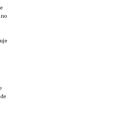
ke
lno
a
uje
e
ode