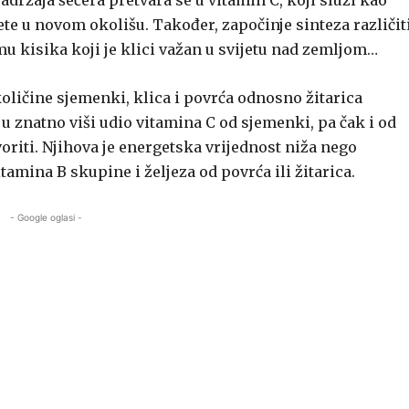
sadržaja šećera pretvara se u vitamin C, koji služi kao
ijete u novom okolišu. Također, započinje sinteza različit
u kisika koji je klici važan u svijetu nad zemljom…
oličine sjemenki, klica i povrća odnosno žitarica
u znatno viši udio vitamina C od sjemenki, pa čak i od
tvoriti. Njihova je energetska vrijednost niža nego
tamina B skupine i željeza od povrća ili žitarica.
- Google oglasi -