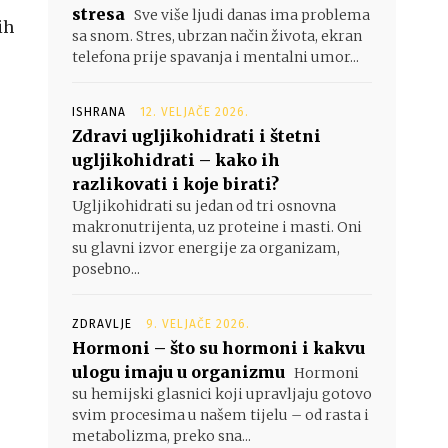
stresa
Sve više ljudi danas ima problema
ih
sa snom. Stres, ubrzan način života, ekran
telefona prije spavanja i mentalni umor...
ISHRANA
12. VELJAČE 2026.
Zdravi ugljikohidrati i štetni
ugljikohidrati – kako ih
razlikovati i koje birati?
Ugljikohidrati su jedan od tri osnovna
makronutrijenta, uz proteine i masti. Oni
su glavni izvor energije za organizam,
posebno...
ZDRAVLJE
9. VELJAČE 2026.
Hormoni – što su hormoni i kakvu
ulogu imaju u organizmu
Hormoni
su hemijski glasnici koji upravljaju gotovo
svim procesima u našem tijelu – od rasta i
metabolizma, preko sna...