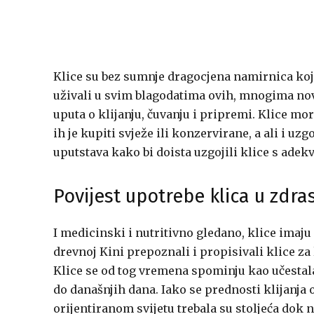
Klice su bez sumnje dragocjena namirnica koja
uživali u svim blagodatima ovih, mnogima novi
uputa o klijanju, čuvanju i pripremi. Klice mor
ih je kupiti svježe ili konzervirane, a ali i uz
uputstava kako bi doista uzgojili klice s ade
Povijest upotrebe klica u zdr
I medicinski i nutritivno gledano, klice imaju
drevnoj Kini prepoznali i propisivali klice za 
Klice se od tog vremena spominju kao učesta
do današnjih dana. Iako se prednosti klijanja o
orijentiranom svijetu trebala su stoljeća dok