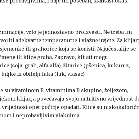
akše probavljivima, i daje im poseban, slatkast okus.
minacije, vrlo je jednostavno proizvesti. Ne treba im
tvoriti adekvatne temperaturne i vlažne uvjete. Za klijan
sjemenke ili grahorice koja se koristi. Najučestalije se
ječmene ili klice graha. Zapravo, klijati mogu
ce (soja, grah, alfa alfa), žitarice (pšenica, kukuruz,
iljke iz obitelji luka (luk, vlasac).
gate su vitaminom E, vitaminima B skupine, željezom,
ekom klijanja povećavaju svoju nutritivnu vrijednost d
a vrijednost opet počinje opadati. Klice su niskokalorič
inom i neprobavljivim vlaknima.