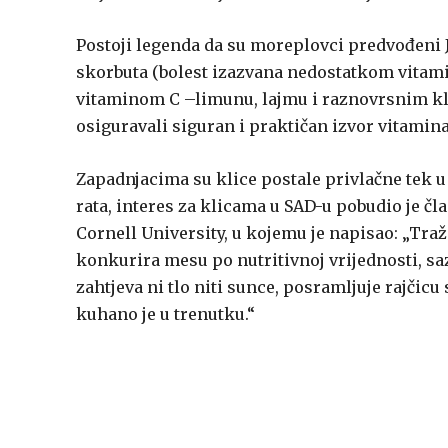
Postoji legenda da su moreplovci predvođeni J
skorbuta (bolest izazvana nedostatkom vitamina
vitaminom C –limunu, lajmu i raznovrsnim kli
osiguravali siguran i praktičan izvor vitamina
Zapadnjacima su klice postale privlačne tek 
rata, interes za klicama u SAD-u pobudio je č
Cornell University, u kojemu je napisao: „Traž
konkurira mesu po nutritivnoj vrijednosti, sazr
zahtjeva ni tlo niti sunce, posramljuje rajči
kuhano je u trenutku.“