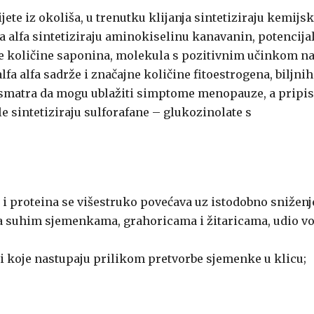
jete iz okoliša, u trenutku klijanja sintetiziraju kemijs
fa alfa sintetiziraju aminokiselinu kanavanin, potencija
ne količine saponina, molekula s pozitivnim učinkom n
lfa alfa sadrže i značajne količine fitoestrogena, biljnih
smatra da mogu ublažiti simptome menopauze, a pripis
e sintetiziraju sulforafane – glukozinolate s
a i proteina se višestruko povećava uz istodobno sniženj
 sa suhim sjemenkama, grahoricama i žitaricama, udio v
ti koje nastupaju prilikom pretvorbe sjemenke u klicu;