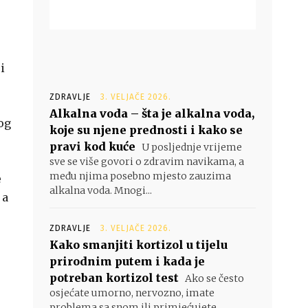
i
ZDRAVLJE
3. VELJAČE 2026.
Alkalna voda – šta je alkalna voda,
og
koje su njene prednosti i kako se
pravi kod kuće
U posljednje vrijeme
sve se više govori o zdravim navikama, a
među njima posebno mjesto zauzima
e
alkalna voda. Mnogi...
 a
ZDRAVLJE
3. VELJAČE 2026.
Kako smanjiti kortizol u tijelu
prirodnim putem i kada je
potreban kortizol test
Ako se često
osjećate umorno, nervozno, imate
problema sa snom ili primjećujete