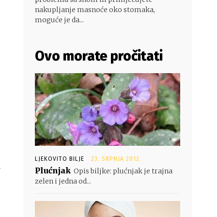
nakupljanje masnoće oko stomaka,
moguće je da...
Ovo morate pročitati
LJEKOVITO BILJE
23. SRPNJA 2012.
a
Plućnjak
Opis biljke: plućnjak je trajna
zelen i jedna od...