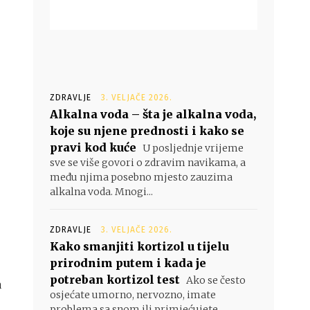
ZDRAVLJE
3. VELJAČE 2026.
Alkalna voda – šta je alkalna voda,
koje su njene prednosti i kako se
pravi kod kuće
U posljednje vrijeme
sve se više govori o zdravim navikama, a
među njima posebno mjesto zauzima
alkalna voda. Mnogi...
ZDRAVLJE
3. VELJAČE 2026.
Kako smanjiti kortizol u tijelu
prirodnim putem i kada je
potreban kortizol test
Ako se često
a
osjećate umorno, nervozno, imate
problema sa snom ili primjećujete