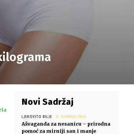
 kilograma
Novi Sadržaj
ela
LJEKOVITO BILJE
6. SVIBNJA 2026.
Ašvaganda za nesanicu – prirodna
pomoć za mirniji san i manje