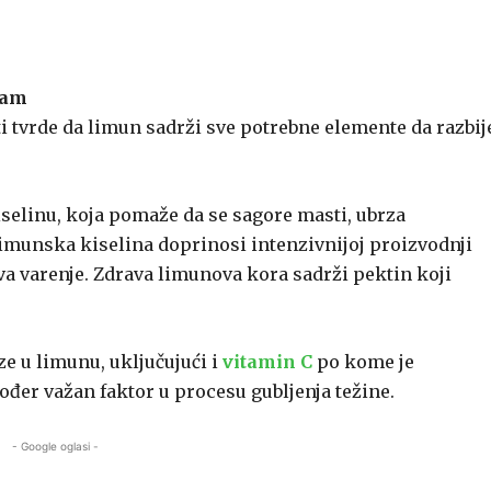
zam
ti tvrde da limun sadrži sve potrebne elemente da razbij
selinu, koja pomaže da se sagore masti, ubrza
Limunska kiselina doprinosi intenzivnijoj proizvodnji
ava varenje. Zdrava limunova kora sadrži pektin koji
ze u limunu, uključujući i
vitamin C
po kome je
akođer važan faktor u procesu gubljenja težine.
- Google oglasi -