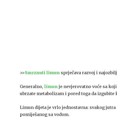
>>
Smrznuti limun
sprječava razvoj i najozbilj
Generalno,
limun
je nevjerovatno voće sa kojim
ubrzate metabolizam i pored toga da izgubite k
Limun dijeta je vrlo jednostavna: svakog jutr
pomiješanog sa vodom.