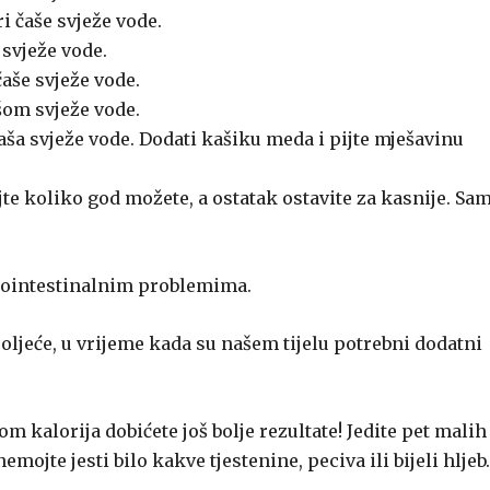
i čaše svježe vode.
 svježe vode.
aše svježe vode.
šom svježe vode.
aša svježe vode. Dodati kašiku meda i pijte mješavinu
jte koliko god možete, a ostatak ostavite za kasnije. Sa
trointestinalnim problemima.
roljeće, u vrijeme kada su našem tijelu potrebni dodatni
 kalorija dobićete još bolje rezultate! Jedite pet malih
emojte jesti bilo kakve tjestenine, peciva ili bijeli hljeb.