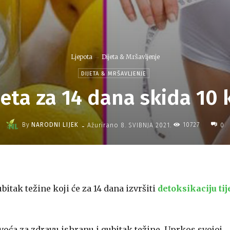
Ljepota
Dijeta & Mršavljenje
DIJETA & MRŠAVLJENJE
eta za 14 dana skida 10
-
By
NARODNI LIJEK
10727
Ažurirano
8. SVIBNJA 2021.
0
bitak težine koji će za 14 dana izvršiti
detoksikaciju tij
 voća za zdravu ishranu i gubitak težine. Uprkos svojoj