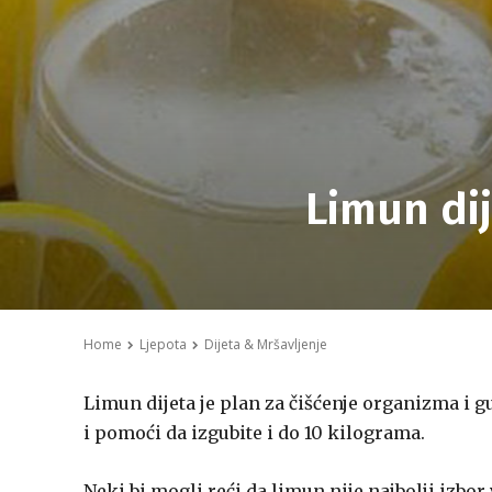
Limun dij
Home
Ljepota
Dijeta & Mršavljenje
Limun dijeta je plan za čišćenje organizma i gu
i pomoći da izgubite i do 10 kilograma.
Neki bi mogli reći da limun nije najbolji izbor