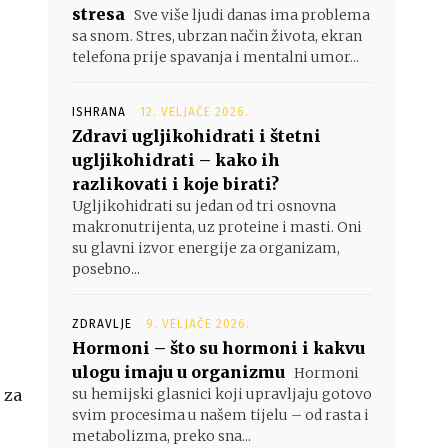
stresa
Sve više ljudi danas ima problema
sa snom. Stres, ubrzan način života, ekran
telefona prije spavanja i mentalni umor...
ISHRANA
12. VELJAČE 2026.
Zdravi ugljikohidrati i štetni
ugljikohidrati – kako ih
razlikovati i koje birati?
Ugljikohidrati su jedan od tri osnovna
makronutrijenta, uz proteine i masti. Oni
su glavni izvor energije za organizam,
posebno...
ZDRAVLJE
9. VELJAČE 2026.
Hormoni – što su hormoni i kakvu
ulogu imaju u organizmu
Hormoni
 za
su hemijski glasnici koji upravljaju gotovo
svim procesima u našem tijelu – od rasta i
metabolizma, preko sna...