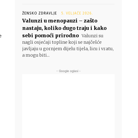
ŽENSKO ZDRAVLJE
5. VELJAČE 2026.
Valunzi u menopauzi – zašto
nastaju, koliko dugo traju i kako
sebi pomoći prirodno
e
Valunzi su
nagli osjećaji topline koji se najčešće
javljaju u gornjem dijelu tijela, licu i vratu,
a mogu biti...
- Google oglasi -