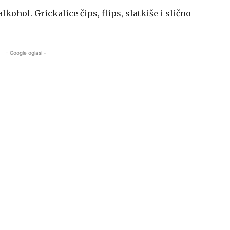
lkohol. Grickalice čips, flips, slatkiše i slično
- Google oglasi -