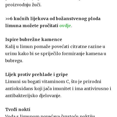
proizvodnju žuči.
>>6 kućnih lijekova od božanstvenog ploda
limuna možete pročitati
ovdje
.
Ispire bubrežne kamence
Kalij u limun pomaže povećati citratne razine u
urinu kako bi se spriječilo formiranje kamena u
bubregu.
Lijek protiv prehlade i gripe
Limuni su bogati vitaminom C, što je prirodni
antioksidans koji jača imunitet i ima antivirusno i
antibakterijsko djelovanje.
Tvrđi nokti
Voda s limunom povećava čvrstoću noktiju