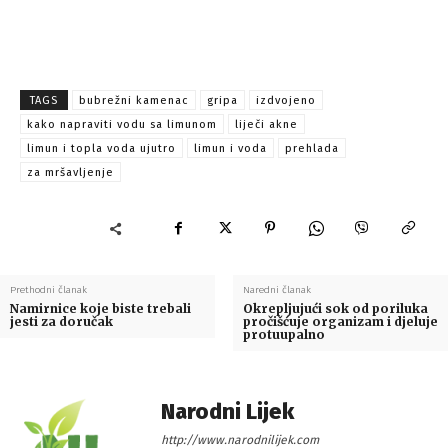
TAGS
bubrežni kamenac
gripa
izdvojeno
kako napraviti vodu sa limunom
liječi akne
limun i topla voda ujutro
limun i voda
prehlada
za mršavljenje
Prethodni članak
Naredni članak
Namirnice koje biste trebali
Okrepljujući sok od poriluka
jesti za doručak
pročišćuje organizam i djeluje
protuupalno
Narodni Lijek
http://www.narodnilijek.com