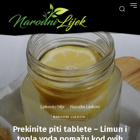
Ljekovito bilje
Narodni Lijekovi
NARODNI LIJEKOVI
Prekinite piti tablete – Limun i
topla voda pomažu kod ovih