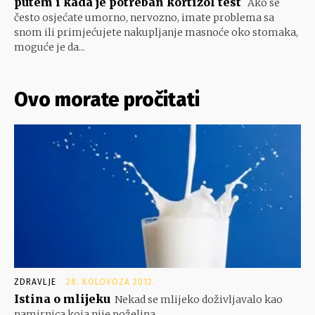
putem i kada je potreban kortizol test
Ako se
često osjećate umorno, nervozno, imate problema sa
snom ili primjećujete nakupljanje masnoće oko stomaka,
moguće je da...
Ovo morate pročitati
ZDRAVLJE
28. KOLOVOZA 2012.
Istina o mlijeku
Nekad se mlijeko doživljavalo kao
namirnica koja nije poželjna...