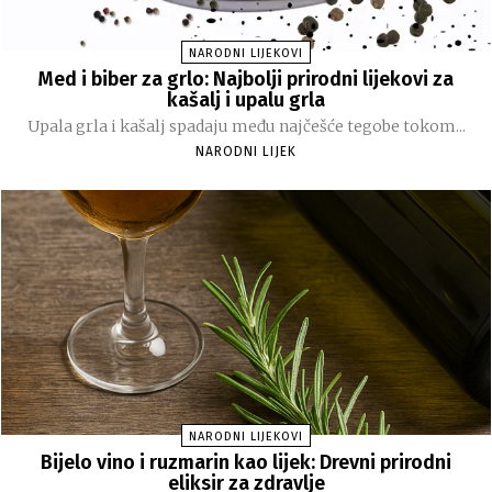
NARODNI LIJEKOVI
Med i biber za grlo: Najbolji prirodni lijekovi za
kašalj i upalu grla
Upala grla i kašalj spadaju među najčešće tegobe tokom...
NARODNI LIJEK
NARODNI LIJEKOVI
Bijelo vino i ruzmarin kao lijek: Drevni prirodni
eliksir za zdravlje