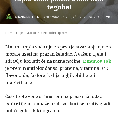
tegoba!
-
By
NARODNI LIJEK
26995
Ažurirano
27. VELJAČE 2022.
0
Home
Ljekovito bilje
Narodni Lijekovi
Limun i topla voda ujutro prva je stvar koju ujutro
morate uzeti na prazan želudac. A vašem tijelu i
zdravlju koristit će na razne načine.
Limunov sok
je prepun antioksidansa, proteina, vitamina B i C,
flavonoida, fosfora, kalija, ugljikohidrata i
hlapivih ulja.
Čaša tople vode s limunom na prazan želudac
ispire tijelo, pomaže probavu, bori se protiv gladi,
potiče gubitak kilograma.