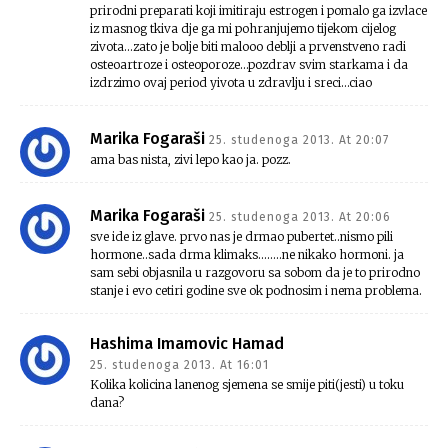
prirodni preparati koji imitiraju estrogen i pomalo ga izvlace
iz masnog tkiva dje ga mi pohranjujemo tijekom cijelog
zivota…zato je bolje biti malooo deblji a prvenstveno radi
osteoartroze i osteoporoze…pozdrav svim starkama i da
izdrzimo ovaj period yivota u zdravlju i sreci…ciao
Marika Fogaraši
25. studenoga 2013. At 20:07
ama bas nista, zivi lepo kao ja. pozz.
Marika Fogaraši
25. studenoga 2013. At 20:06
sve ide iz glave. prvo nas je drmao pubertet..nismo pili
hormone..sada drma klimaks……..ne nikako hormoni. ja
sam sebi objasnila u razgovoru sa sobom da je to prirodno
stanje i evo cetiri godine sve ok podnosim i nema problema.
Hashima Imamovic Hamad
25. studenoga 2013. At 16:01
Kolika kolicina lanenog sjemena se smije piti(jesti) u toku
dana?