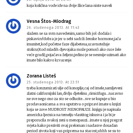
koja količina vode ide na dvije žlice lana niste naveli
Vesna Štos-Miodrag
26. studenoga 2013. At 11:43
slažem se sa svm navedenim,samo bih još dodala i
piskavicu!dobra je jer u sebi sadrži ženske hormone,jača
imunitet,kod početne faze dijabetesa,uravnotežuje
stolicu(Kod mladih djevojaka može pomoći ako cure žele
veće grudi),pojačava željezo,jedino je se nesmije uzimati ako
imate bilo kakvo krvarenje.
Zorana Listeš
25. studenoga 2013. At 23:51
treba konzumirati ulje od konoplje,caj od imele,samljeveni
zlatni californijski lan,divlju djetelinu ,cimicifugu…naravno
ne sve nego ono za sto se odlucite…sve se kupuje u bio
prodavaonicama a sva uputstva o pripravi imate u knjizi
koja se zove MUDROST MENOPAUZE .knjigu je napisala
americka ljecnica na temelju vlastitog iskusva i ja bi je
preporucila svakoj zeni u menopauzi…imate u njoj pregrst
svjeta kako preziviti ovaj preloman i nadasve dosadan
period zivota koji vas priprema na starost,uhhh se su to