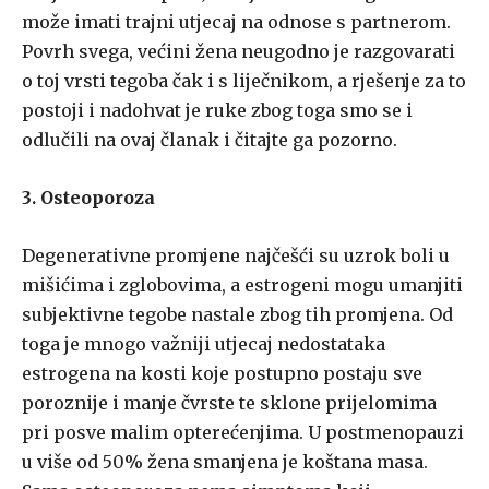
može imati trajni utjecaj na odnose s partnerom.
Povrh svega, većini žena neugodno je razgovarati
o toj vrsti tegoba čak i s liječnikom, a rješenje za to
postoji i nadohvat je ruke zbog toga smo se i
odlučili na ovaj članak i čitajte ga pozorno.
3. Osteoporoza
Degenerativne promjene najčešći su uzrok boli u
mišićima i zglobovima, a estrogeni mogu umanjiti
subjektivne tegobe nastale zbog tih promjena. Od
toga je mnogo važniji utjecaj nedostataka
estrogena na kosti koje postupno postaju sve
poroznije i manje čvrste te sklone prijelomima
pri posve malim opterećenjima. U postmenopauzi
u više od 50% žena smanjena je koštana masa.