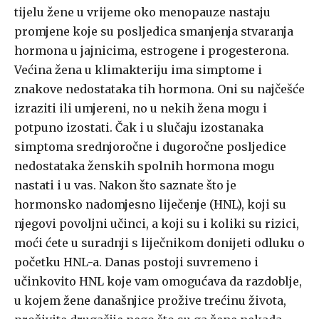
tijelu žene u vrijeme oko menopauze nastaju
promjene koje su posljedica smanjenja stvaranja
hormona u jajnicima, estrogene i progesterona.
Većina žena u klimakteriju ima simptome i
znakove nedostataka tih hormona. Oni su najčešće
izraziti ili umjereni, no u nekih žena mogu i
potpuno izostati. Čak i u slučaju izostanaka
simptoma srednjoročne i dugoročne posljedice
nedostataka ženskih spolnih hormona mogu
nastati i u vas. Nakon što saznate što je
hormonsko nadomjesno liječenje (HNL), koji su
njegovi povoljni učinci, a koji su i koliki su rizici,
moći ćete u suradnji s liječnikom donijeti odluku o
početku HNL-a. Danas postoji suvremeno i
učinkovito HNL koje vam omogućava da razdoblje,
u kojem žene današnjice prožive trećinu života,