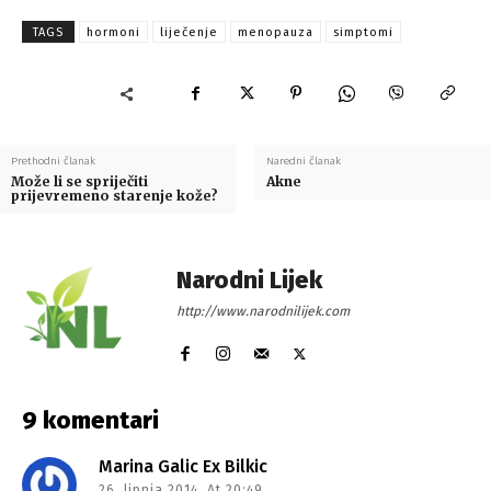
TAGS
hormoni
liječenje
menopauza
simptomi
Prethodni članak
Naredni članak
Može li se spriječiti
Akne
prijevremeno starenje kože?
Narodni Lijek
http://www.narodnilijek.com
9 komentari
Marina Galic Ex Bilkic
26. lipnja 2014. At 20:49