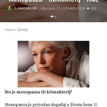
-
By
NARODNI LIJEK
3233
Ažurirano
31. LISTOPADA 2018.
9
Home
Zdravlje
Što je menopauza ili klimakterij?
Menopauza je prirodan događaj u životu žene. U