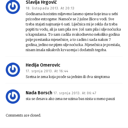
Slavija Hrgović
18. listopada 2013. At 20:13
Godinama koristim mljeveno laneno sjeme koje ima u sebi
prirodne estrogene. Namoče se 2 jušne žlice u vodi. Sve
treba stajati najmanje 6 sati. Liječnica mi je rekla da treba
popiti tu vodu, ali ja sam pila sve. Još sam pila i ulje noćurka
u kapsulama. To sam radila svakodnevno nekoliko godina
prije prestanka mjesečnice, a to radim i sada nakon 7
godina, jedino ne pijem ulje noćurka. Mjesečnica je prestala,
nisam imala nikakvih krvarenja i dodatnih tegoba.
Hedija Omerovic
17. srpnja 2013. At 16:44
Sretna ie zena koja prođe sa jednim ili dva simptoma
Nada Borsch
17. srpnja 2013. At 06:47
sta se desava ako zena ne uzima bas nista u meno pauzi
Comments are closed.