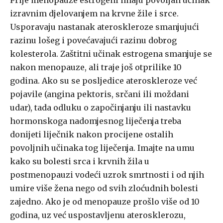
Prije menopauze estrogeni imaju povoljan učinak
izravnim djelovanjem na krvne žile i srce.
Usporavaju nastanak ateroskleroze smanjujući
razinu lošeg i povećavajući razinu dobrog
kolesterola. Zaštitni učinak estrogena smanjuje se
nakon menopauze, ali traje još otprilike 10
godina. Ako su se posljedice ateroskleroze već
pojavile (angina pektoris, srčani ili moždani
udar), tada odluku o započinjanju ili nastavku
hormonskoga nadomjesnog liječenja treba
donijeti liječnik nakon procijene ostalih
povoljnih učinaka tog liječenja. Imajte na umu
kako su bolesti srca i krvnih žila u
postmenopauzi vodeći uzrok smrtnosti i od njih
umire više žena nego od svih zloćudnih bolesti
zajedno. Ako je od menopauze prošlo više od 10
godina, uz već uspostavljenu aterosklerozu,