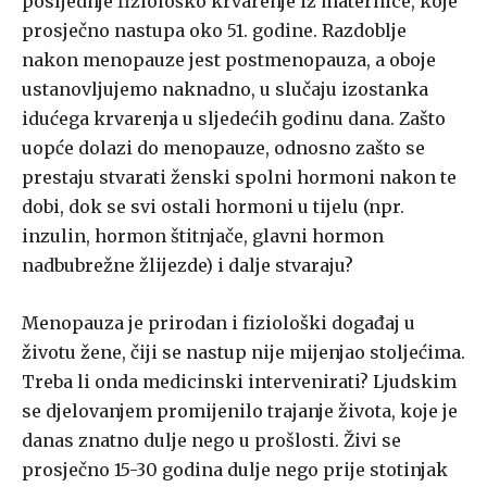
posljednje fiziološko krvarenje iz maternice, koje
prosječno nastupa oko 51. godine. Razdoblje
nakon menopauze jest postmenopauza, a oboje
ustanovljujemo naknadno, u slučaju izostanka
idućega krvarenja u sljedećih godinu dana. Zašto
uopće dolazi do menopauze, odnosno zašto se
prestaju stvarati ženski spolni hormoni nakon te
dobi, dok se svi ostali hormoni u tijelu (npr.
inzulin, hormon štitnjače, glavni hormon
nadbubrežne žlijezde) i dalje stvaraju?
Menopauza je prirodan i fiziološki događaj u
životu žene, čiji se nastup nije mijenjao stoljećima.
Treba li onda medicinski intervenirati? Ljudskim
se djelovanjem promijenilo trajanje života, koje je
danas znatno dulje nego u prošlosti. Živi se
prosječno 15-30 godina dulje nego prije stotinjak