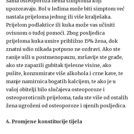
Sama osteoporoza nema simptoma koji
upozoravaju. Bol u leđima može biti simptom već
nastala prijeloma jednog ili više kralješaka.
Prijelom podlaktice ili kuka može vas učiniti
ovisnom o tuđoj pomoći. Zbog posljedica
prijeloma kuka umire približno 15% žena, dok
znatni udio nikada potpuno ne ozdravi. Ako ste
ranije ušli u postmenopauzu, mršavije ste građe,
ako ste zapazili gubitak tjelesne visine, ako
pušite, konzumirate više alkohola i crne kave, te
manje namirnica bogatih kalcijem, te ako je u
vašoj obitelji bilo slučajeva osteoporoze i
osteoporoticnih prijeloma, tada ste više od ostalih
žena ugroženi od osteoporoze i njenih posljedica.
4. Promjene konstitucije tijela