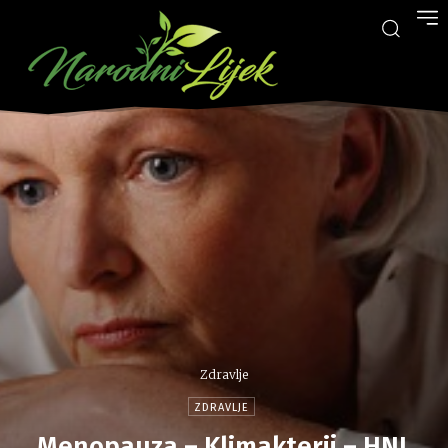
Zdravlje
ZDRAVLJE
Menopauza – Klimakterij – HNL