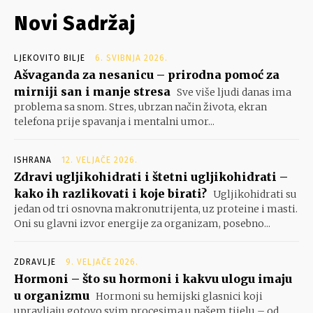
Novi Sadržaj
LJEKOVITO BILJE
6. SVIBNJA 2026.
Ašvaganda za nesanicu – prirodna pomoć za
mirniji san i manje stresa
Sve više ljudi danas ima
problema sa snom. Stres, ubrzan način života, ekran
telefona prije spavanja i mentalni umor...
ISHRANA
12. VELJAČE 2026.
Zdravi ugljikohidrati i štetni ugljikohidrati –
kako ih razlikovati i koje birati?
Ugljikohidrati su
jedan od tri osnovna makronutrijenta, uz proteine i masti.
Oni su glavni izvor energije za organizam, posebno...
ZDRAVLJE
9. VELJAČE 2026.
Hormoni – što su hormoni i kakvu ulogu imaju
u organizmu
Hormoni su hemijski glasnici koji
upravljaju gotovo svim procesima u našem tijelu – od