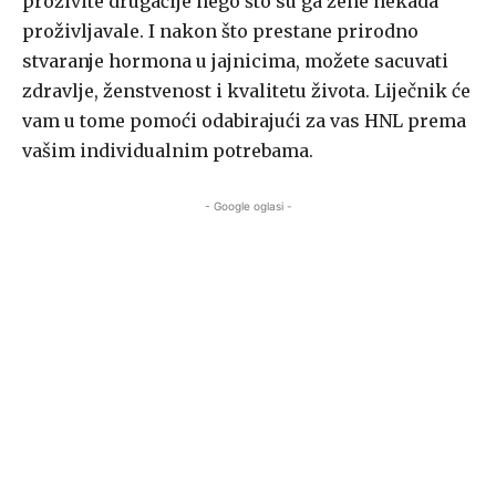
proživite drugačije nego što su ga žene nekada
proživljavale. I nakon što prestane prirodno
stvaranje hormona u jajnicima, možete sacuvati
zdravlje, ženstvenost i kvalitetu života. Liječnik će
vam u tome pomoći odabirajući za vas HNL prema
vašim individualnim potrebama.
- Google oglasi -