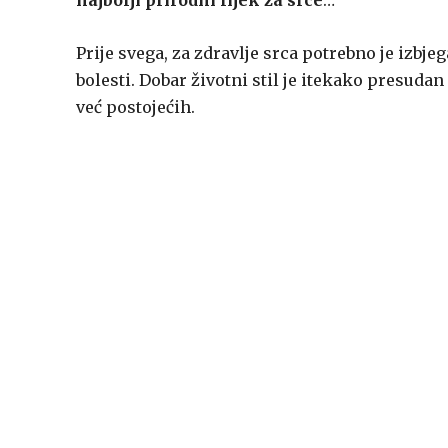
najbolji prirodni lijek za srce
…
Prije svega, za zdravlje srca potrebno je izbj
bolesti. Dobar životni stil je itekako presudan i
već postojećih.