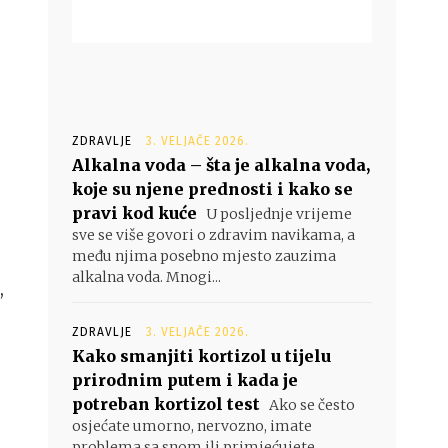
ZDRAVLJE
3. VELJAČE 2026.
Alkalna voda – šta je alkalna voda,
koje su njene prednosti i kako se
pravi kod kuće
U posljednje vrijeme
sve se više govori o zdravim navikama, a
među njima posebno mjesto zauzima
alkalna voda. Mnogi...
,
ZDRAVLJE
3. VELJAČE 2026.
Kako smanjiti kortizol u tijelu
prirodnim putem i kada je
potreban kortizol test
Ako se često
osjećate umorno, nervozno, imate
problema sa snom ili primjećujete