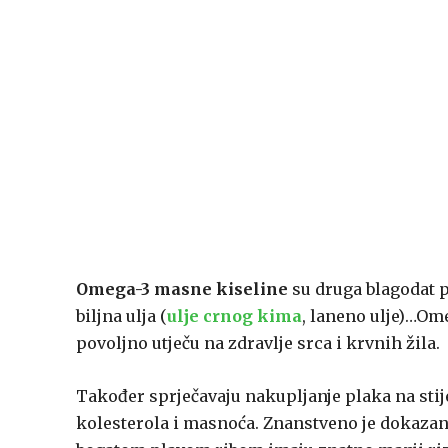
Omega-3 masne kiseline
su druga blagodat pri
biljna ulja (
ulje crnog kima
, laneno ulje)…Om
povoljno utječu na zdravlje srca i krvnih žila.
Također sprječavaju nakupljanje plaka na stij
kolesterola i masnoća. Znanstveno je dokaz