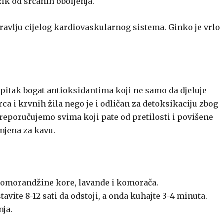
k od srčanih oboljenja.
zdravlju cijelog kardiovaskularnog sistema. Ginko je vrlo
itak bogat antioksidantima koji ne samo da djeluje
srca i krvnih žila nego je i odličan za detoksikaciju zbog
 preporučujemo svima koji pate od pretilosti i povišene
amjena za kavu.
pomorandžine kore, lavande i komorača.
tavite 8-12 sati da odstoji, a onda kuhajte 3-4 minuta.
nja.