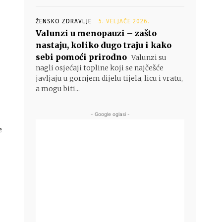
ŽENSKO ZDRAVLJE
5. VELJAČE 2026.
Valunzi u menopauzi – zašto
nastaju, koliko dugo traju i kako
sebi pomoći prirodno
Valunzi su
nagli osjećaji topline koji se najčešće
javljaju u gornjem dijelu tijela, licu i vratu,
a mogu biti...
- Google oglasi -
e