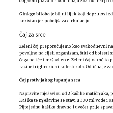
bogatom plavom ribom imaju znatno manji rizi
Ginkgo biloba
je biljni lijek koji doprinosi 
koristan jer poboljšava cirkulaciju.
Čaj za srce
Zeleni čaj preporučujemo kao svakodnevni nap
povoljno na cijeli organizam, štiti od bolesti 
čega potiče i mršavljenje. Zeleni čaj naročito
razine triglicerida i kolesterola. Odlična je z
Čaj protiv jakog lupanja srca
Napravite mješavinu od 2 kašike matičnjaka, 
Kašika te mješavine se stavi u 300 ml vode i os
Pijte jednu kašiku dnevno i uvečer prije spava