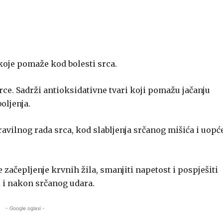
 koje pomaže kod bolesti srca.
 srce. Sadrži antioksidativne tvari koji pomažu jačanju
oljenja.
vilnog rada srca, kod slabljenja srčanog mišića i uopć
te začepljenje krvnih žila, smanjiti napetost i pospješiti
 i nakon srčanog udara.
- Google oglasi -