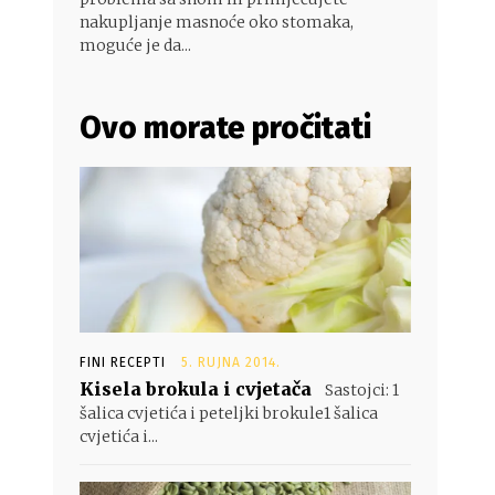
nakupljanje masnoće oko stomaka,
moguće je da...
Ovo morate pročitati
FINI RECEPTI
5. RUJNA 2014.
Kisela brokula i cvjetača
Sastojci: 1
šalica cvjetića i peteljki brokule1 šalica
cvjetića i...