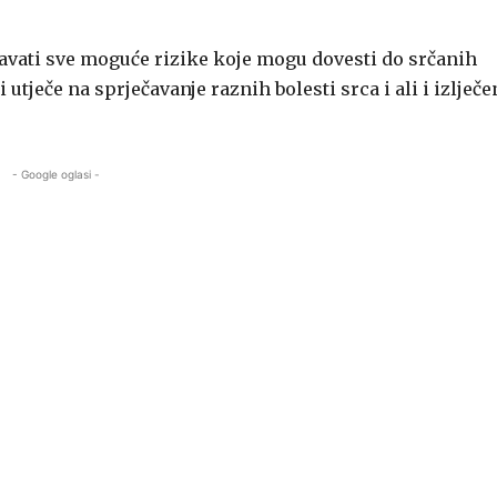
egavati sve moguće rizike koje mogu dovesti do srčanih
 utječe na sprječavanje raznih bolesti srca i ali i izlječe
- Google oglasi -