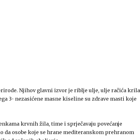
rode. Njihov glavni izvor je riblje ulje, ulje račića krila
ega 3- nezasićene masne kiseline su zdrave masti koje
enkama krvnih žila, time i sprječavaju povećanje
ano da osobe koje se hrane mediteranskom prehranom