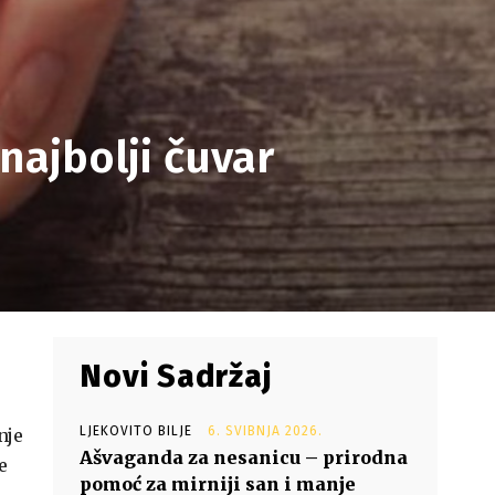
 najbolji čuvar
Novi Sadržaj
LJEKOVITO BILJE
6. SVIBNJA 2026.
nje
Ašvaganda za nesanicu – prirodna
e
pomoć za mirniji san i manje