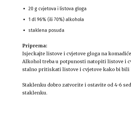
20 g cvjetova i listova gloga
1 dl 96% (ili 70%) alkohola
staklena posuda
Priprema:
Isjeckajte listove i cvjetove gloga na komadiće
Alkohol treba u potpunosti natopiti listove i 
stalno pritiskati listove i cvjetove kako bi bil
Staklenku dobro zatvorite i ostavite od 4-6 s
staklenku.