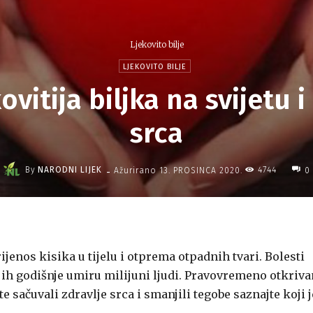
Ljekovito bilje
LJEKOVITO BILJE
ovitija biljka na svijetu i
srca
-
By
NARODNI LIJEK
4744
Ažurirano
13. PROSINCA 2020.
0
ijenos kisika u tijelu i otprema otpadnih tvari. Bolesti
jih godišnje umiru milijuni ljudi. Pravovremeno otkriva
te sačuvali zdravlje srca i smanjili tegobe saznajte koji j