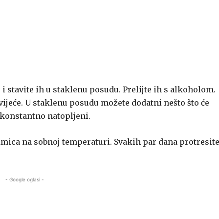
 i stavite ih u staklenu posudu. Prelijte ih s alkoholom.
cvijeće. U staklenu posudu možete dodatni nešto što će
i konstantno natopljeni.
edmica na sobnoj temperaturi. Svakih par dana protresit
- Google oglasi -