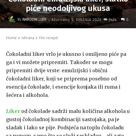
piće neodoljivog ukusa
-
By
NARODNI LIJEK
9434
Ažurirano
5. SIJEČNJA 2023.
0
Home
Ishrana
Fini recepti
Čokoladni liker vrlo je ukusno i omiljeno piće pa
ga i vi možete pripremiti. Također se mogu
pripremiti dvije vrste: emulzijski i obični
čokoladni liker, koji se priprema posebno od
esencija čokolade, i esencije konjaka ili ruma i
šećera i alkohola.
Liker
od čokolade sadrži malu količina alkohola u
gustoj čokoladnoj kombinaciji sastojaka, pa je
sladak i lako se pije. Podsjeća na toplu čokoladu
sa rumom, samo što se služi rashlađen… ali zato