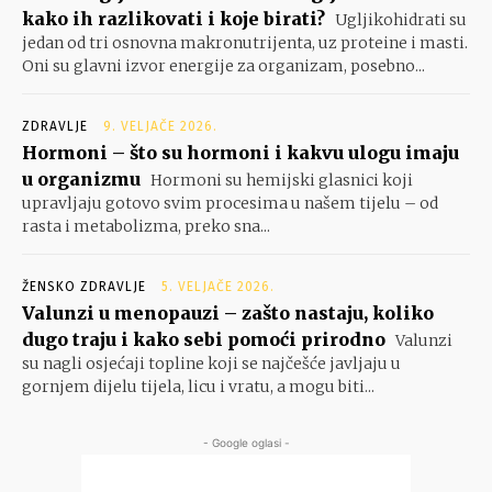
kako ih razlikovati i koje birati?
Ugljikohidrati su
jedan od tri osnovna makronutrijenta, uz proteine i masti.
Oni su glavni izvor energije za organizam, posebno...
ZDRAVLJE
9. VELJAČE 2026.
Hormoni – što su hormoni i kakvu ulogu imaju
u organizmu
Hormoni su hemijski glasnici koji
upravljaju gotovo svim procesima u našem tijelu – od
rasta i metabolizma, preko sna...
ŽENSKO ZDRAVLJE
5. VELJAČE 2026.
Valunzi u menopauzi – zašto nastaju, koliko
dugo traju i kako sebi pomoći prirodno
Valunzi
su nagli osjećaji topline koji se najčešće javljaju u
gornjem dijelu tijela, licu i vratu, a mogu biti...
- Google oglasi -