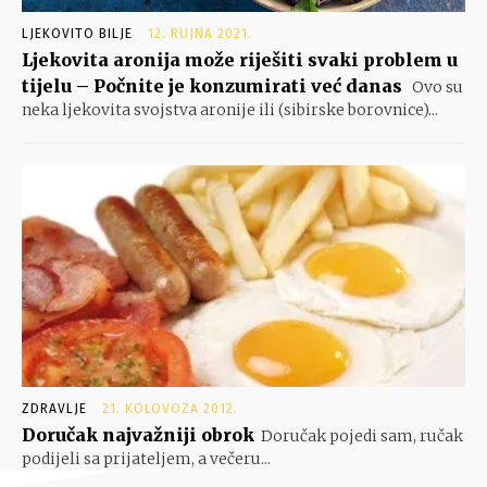
LJEKOVITO BILJE
12. RUJNA 2021.
Ljekovita aronija može riješiti svaki problem u
tijelu – Počnite je konzumirati već danas
Ovo su
neka ljekovita svojstva aronije ili (sibirske borovnice)...
ZDRAVLJE
21. KOLOVOZA 2012.
Doručak najvažniji obrok
Doručak pojedi sam, ručak
podijeli sa prijateljem, a večeru...