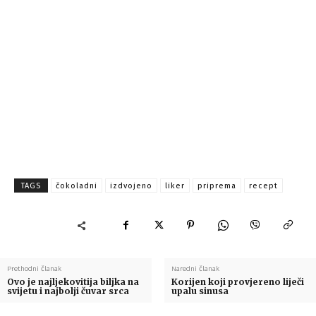
TAGS
čokoladni
izdvojeno
liker
priprema
recept
Prethodni članak
Naredni članak
Ovo je najljekovitija biljka na
Korijen koji provjereno liječi
svijetu i najbolji čuvar srca
upalu sinusa