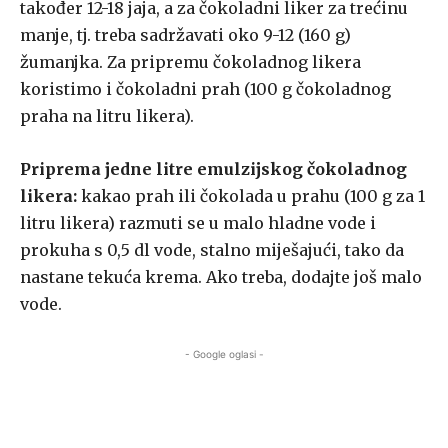
također 12-18 jaja, a za čokoladni liker za trećinu
manje, tj. treba sadržavati oko 9-12 (160 g)
žumanjka. Za pripremu čokoladnog likera
koristimo i čokoladni prah (100 g čokoladnog
praha na litru likera).
Priprema jedne litre emulzijskog čokoladnog
likera:
kakao prah ili čokolada u prahu (100 g za 1
litru likera) razmuti se u malo hladne vode i
prokuha s 0,5 dl vode, stalno miješajući, tako da
nastane tekuća krema. Ako treba, dodajte još malo
vode.
- Google oglasi -