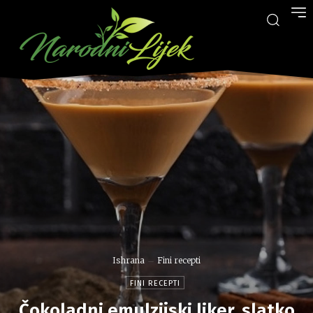
Ishrana
Fini recepti
FINI RECEPTI
Čokoladni emulzijski liker, slatko