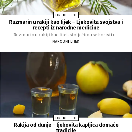
FINI RECEPTI
Ruzmarin u rakiji kao lijek – Ljekovita svojstva i
recepti iz narodne medicine
Ruzmarin u rakiji kao lijek stoljećima se koristi u...
NARODNI LIJEK
FINI RECEPTI
Rakija od dunje – ljekovita kapljica domaće
tradicije