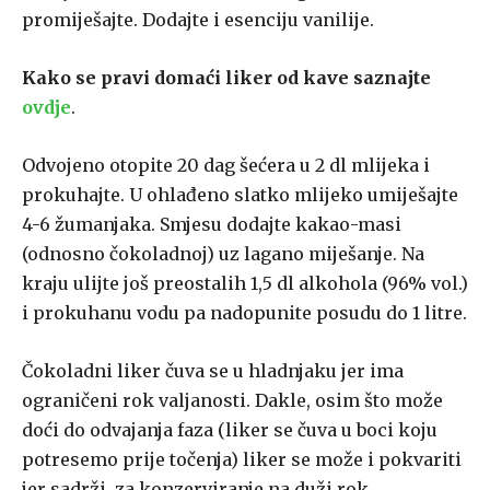
promiješajte. Dodajte i esenciju vanilije.
Kako se pravi domaći liker od kave saznajte
ovdje
.
Odvojeno otopite 20 dag šećera u 2 dl mlijeka i
prokuhajte. U ohlađeno slatko mlijeko umiješajte
4-6 žumanjaka. Smjesu dodajte kakao-masi
(odnosno čokoladnoj) uz lagano miješanje. Na
kraju ulijte još preostalih 1,5 dl alkohola (96% vol.)
i prokuhanu vodu pa nadopunite posudu do 1 litre.
Čokoladni liker čuva se u hladnjaku jer ima
ograničeni rok valjanosti. Dakle, osim što može
doći do odvajanja faza (liker se čuva u boci koju
potresemo prije točenja) liker se može i pokvariti
jer sadrži, za konzerviranje na duži rok,