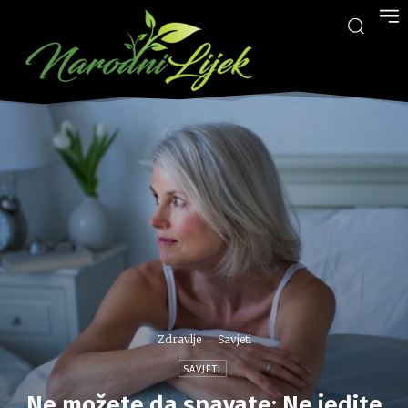
Zdravlje
Savjeti
SAVJETI
Ne možete da spavate: Ne jedite