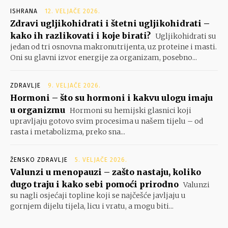
ISHRANA
12. VELJAČE 2026.
Zdravi ugljikohidrati i štetni ugljikohidrati –
kako ih razlikovati i koje birati?
Ugljikohidrati su
jedan od tri osnovna makronutrijenta, uz proteine i masti.
Oni su glavni izvor energije za organizam, posebno...
ZDRAVLJE
9. VELJAČE 2026.
Hormoni – što su hormoni i kakvu ulogu imaju
u organizmu
Hormoni su hemijski glasnici koji
upravljaju gotovo svim procesima u našem tijelu – od
rasta i metabolizma, preko sna...
ŽENSKO ZDRAVLJE
5. VELJAČE 2026.
Valunzi u menopauzi – zašto nastaju, koliko
dugo traju i kako sebi pomoći prirodno
Valunzi
su nagli osjećaji topline koji se najčešće javljaju u
gornjem dijelu tijela, licu i vratu, a mogu biti...