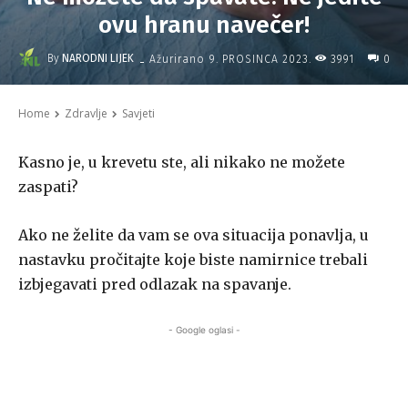
ovu hranu navečer!
-
By
NARODNI LIJEK
3991
Ažurirano
9. PROSINCA 2023.
0
Home
Zdravlje
Savjeti
Kasno je, u krevetu ste, ali nikako ne možete
zaspati?
Ako ne želite da vam se ova situacija ponavlja, u
nastavku pročitajte koje biste namirnice trebali
izbjegavati pred odlazak na spavanje.
- Google oglasi -