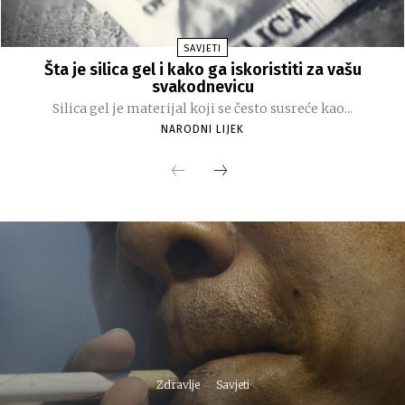
SAVJETI
Šta je silica gel i kako ga iskoristiti za vašu
svakodnevicu
Silica gel je materijal koji se često susreće kao...
NARODNI LIJEK