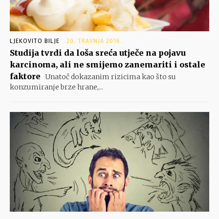
LJEKOVITO BILJE
20. TRAVNJA 2016.
Studija tvrdi da loša sreća utječe na pojavu
karcinoma, ali ne smijemo zanemariti i ostale
faktore
Unatoč dokazanim rizicima kao što su
konzumiranje brze hrane,...