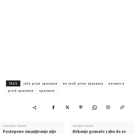
TAGS
jelo prije spavanja
ne jesti prije spavanja
nesanica
pred spavanje
spavanje
Prethodni članak
Naredni članak
Postepeno smanjivanje nije
Hrkanje pomaže raku da se