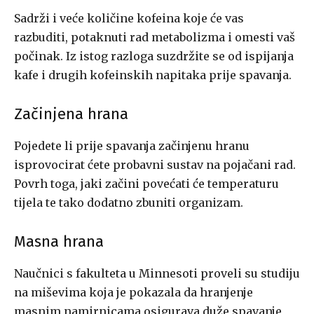
Sadrži i veće količine kofeina koje će vas
razbuditi, potaknuti rad metabolizma i omesti vaš
počinak. Iz istog razloga suzdržite se od ispijanja
kafe i drugih kofeinskih napitaka prije spavanja.
Začinjena hrana
Pojedete li prije spavanja začinjenu hranu
isprovocirat ćete probavni sustav na pojačani rad.
Povrh toga, jaki začini povećati će temperaturu
tijela te tako dodatno zbuniti organizam.
Masna hrana
Naučnici s fakulteta u Minnesoti proveli su studiju
na miševima koja je pokazala da hranjenje
masnim namirnicama osigurava duže spavanje,