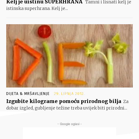
Kelj je uistinu SUPERHRANA
Tamni i lisnati kelj je
istinska superhrana. Kelj je...
DIJETA & MRŠAVLJENJE
29. LIPNJA 2012.
Izgubite kilograme pomoću prirodnog bilja
Za
dobar izgled, gubljenje težine treba uvijek biti prirodni...
- Google oglasi -