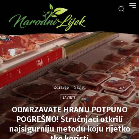
Zdravlje
Savjeti
SAVJETI
ODMRZAVATE HRANU POTPUNO
POGREŠNO! Stručnjaci otkrili
najsigurniju metodu koju rijetko
tko koristi