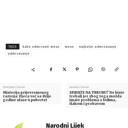
TAGS
kako odmrznuti meso
meso
najbolje odmrzavanje
odmrzavanje
Prethodni članak
Naredni članak
Misterija prijevremenog
SPAVATE NA TRBUHU? Ne biste
razvoja: Djeca već sa dvije
trebali jer zbog toga možda
godine ulaze u pubertet
imate problema s leđima,
tlakom i probavom
Narodni Lijek