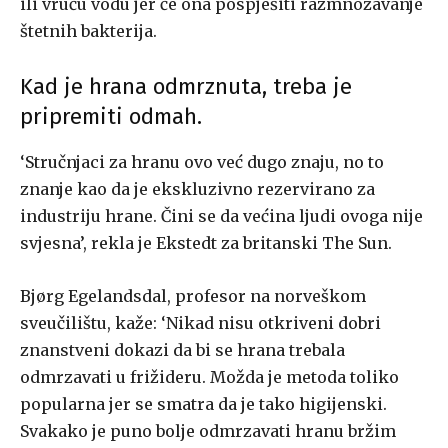
ili vruću vodu jer će ona pospješiti razmnožavanje
štetnih bakterija.
Kad je hrana odmrznuta, treba je
pripremiti odmah.
‘Stručnjaci za hranu ovo već dugo znaju, no to
znanje kao da je ekskluzivno rezervirano za
industriju hrane. Čini se da većina ljudi ovoga nije
svjesna’, rekla je Ekstedt za britanski The Sun.
Bjørg Egelandsdal, profesor na norveškom
sveučilištu, kaže: ‘Nikad nisu otkriveni dobri
znanstveni dokazi da bi se hrana trebala
odmrzavati u frižideru. Možda je metoda toliko
popularna jer se smatra da je tako higijenski.
Svakako je puno bolje odmrzavati hranu bržim