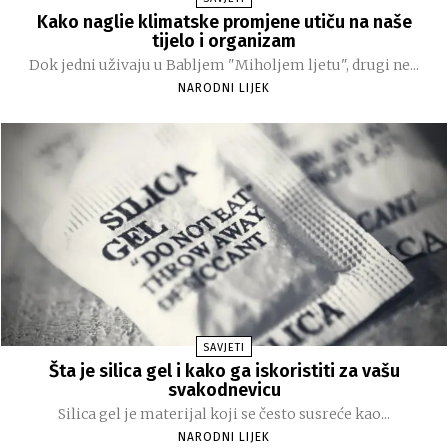
Kako naglie klimatske promjene utiču na naše
tijelo i organizam
Dok jedni uživaju u Babljem "Miholjem ljetu", drugi ne...
NARODNI LIJEK
SAVJETI
Šta je silica gel i kako ga iskoristiti za vašu
svakodnevicu
Silica gel je materijal koji se često susreće kao...
NARODNI LIJEK