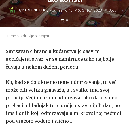
-
By
NARODNI LIJEK
3555
Ažurirano
10. PROSINCA 2023.
0
Home
Zdravlje
Savjeti
Smrzavanje hrane u kućanstvu je sasvim
uobičajena stvar jer se namirnice tako najbolje
čuvaju u nekom dužem periodu.
No, kad se dotaknemo teme odmrzavanja, to već
može biti velika gnjavaža, a i svatko ima svoj
princip. Većina hranu odmrzava tako da je samo
prebaci u hladnjak te je ondje ostavi cijeli dan, no
ima i onih koji odmrzavaju u mikrovalnoj pećnici,
pod vrućom vodom i slično…