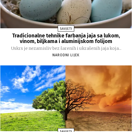
SAVJETI
Tradicionalne tehnike farbanja jaja sa lukom,
vinom, biljkama i aluminijskom folijom
Uskrs je nezamisliv bez šarenih i ukrašenih jaja koja...
NARODNI LIJEK
SAVJETI