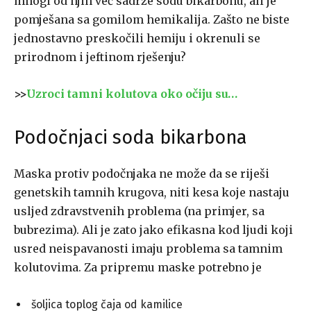
mnogi od njih već sadrže sodu bikarbonu, ali je
pomješana sa gomilom hemikalija. Zašto ne biste
jednostavno preskočili hemiju i okrenuli se
prirodnom i jeftinom rješenju?
>>
Uzroci tamni kolutova oko očiju su…
Podočnjaci soda bikarbona
Maska protiv podočnjaka ne može da se riješi
genetskih tamnih krugova, niti kesa koje nastaju
usljed zdravstvenih problema (na primjer, sa
bubrezima). Ali je zato jako efikasna kod ljudi koji
usred neispavanosti imaju problema sa tamnim
kolutovima. Za pripremu maske potrebno je
šoljica toplog čaja od kamilice