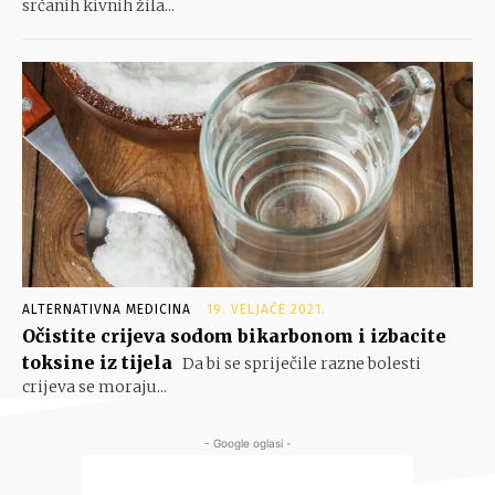
srčanih kivnih žila...
ALTERNATIVNA MEDICINA
19. VELJAČE 2021.
Očistite crijeva sodom bikarbonom i izbacite
toksine iz tijela
Da bi se spriječile razne bolesti
crijeva se moraju...
- Google oglasi -