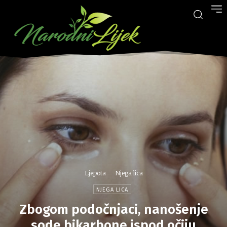
Ljepota
Njega lica
NJEGA LICA
Zbogom podočnjaci, nanošenje
sode bikarbone ispod očiju