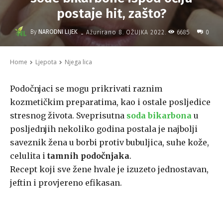
postaje hit, zašto?
-
By
NARODNI LIJEK
6685
Ažurirano
8. OŽUJKA 2022.
0
Home
Ljepota
Njega lica
Podočnjaci se mogu prikrivati raznim
kozmetičkim preparatima, kao i ostale posljedice
stresnog života. Sveprisutna
soda bikarbona
u
posljednjih nekoliko godina postala je najbolji
saveznik žena u borbi protiv bubuljica, suhe kože,
celulita i
tamnih podočnjaka
.
Recept koji sve žene hvale je izuzeto jednostavan,
jeftin i provjereno efikasan.