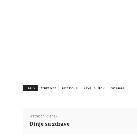
TAGS
fruktoza
infekcije
krvni sudovi
vitamini
Prethodni članak
Dinje su zdrave