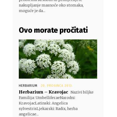
nakupljanje masnoće oko stomaka,
moguće je da...
Ovo morate pročitati
HERBARIUM
20. PROSINCA 2013.
Herbarium – Kravojac
Nazivi biljke
Familija: UmbelliferaeNarodni:
KravojacLatinski: Angelica
sylvestrisLjekarski: Radix, herba
angelicae...