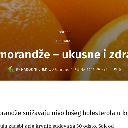
Ishrana
ISHRANA
morandže – ukusne i zdr
-
By
NARODNI LIJEK
791
Ažurirano
1. RUJNA 2012.
0
randže snižavaju nivo lošeg holesterola u kr
uju zadebljanje krvnih sudova za 30 odsto. Sok od