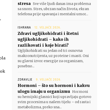
stresa
Sve više ljudi danas ima problema
sa snom. Stres, ubrzan način života, ekran
telefona prije spavanja i mentalni umor...
,
ISHRANA
12. VELJAČE 2026.
Zdravi ugljikohidrati i štetni
ugljikohidrati – kako ih
razlikovati i koje birati?
Ugljikohidrati su jedan od tri osnovna
makronutrijenta, uz proteine i masti. Oni
ola
su glavni izvor energije za organizam,
posebno...
dok
ZDRAVLJE
9. VELJAČE 2026.
Hormoni – što su hormoni i kakvu
ulogu imaju u organizmu
Hormoni
su hemijski glasnici koji upravljaju gotovo
svim procesima u našem tijelu – od rasta i
metabolizma, preko sna...