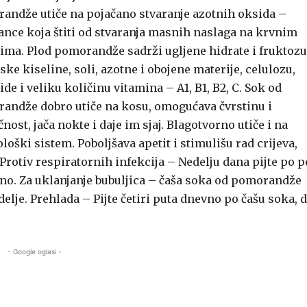
andže utiče na pojačano stvaranje azotnih oksida –
ance koja štiti od stvaranja masnih naslaga na krvnim
ima. Plod pomorandže sadrži ugljene hidrate i fruktozu
ke kiseline, soli, azotne i obojene materije, celulozu,
ide i veliku količinu vitamina – A1, B1, B2, C. Sok od
andže dobro utiče na kosu, omogućava čvrstinu i
čnost, jača nokte i daje im sjaj. Blagotvorno utiče i na
oški sistem. Poboljšava apetit i stimulišu rad crijeva,
 Protiv respiratornih infekcija – Nedelju dana pijte po p
vno. Za uklanjanje bubuljica – čaša soka od pomorandže
delje. Prehlada – Pijte četiri puta dnevno po čašu soka, 
- Google oglasi -