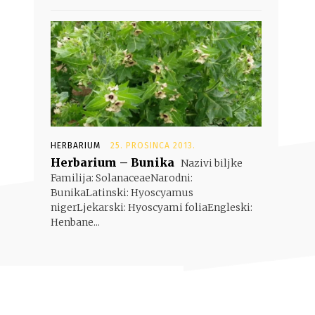
HERBARIUM
25. PROSINCA 2013.
Herbarium – Bunika
Nazivi biljke
Familija: SolanaceaeNarodni:
BunikaLatinski: Hyoscyamus
nigerLjekarski: Hyoscyami foliaEngleski:
Henbane...