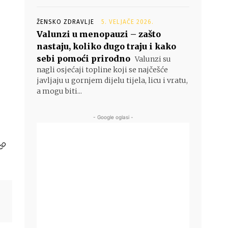
ŽENSKO ZDRAVLJE
5. VELJAČE 2026.
Valunzi u menopauzi – zašto
nastaju, koliko dugo traju i kako
sebi pomoći prirodno
Valunzi su
nagli osjećaji topline koji se najčešće
javljaju u gornjem dijelu tijela, licu i vratu,
a mogu biti...
- Google oglasi -