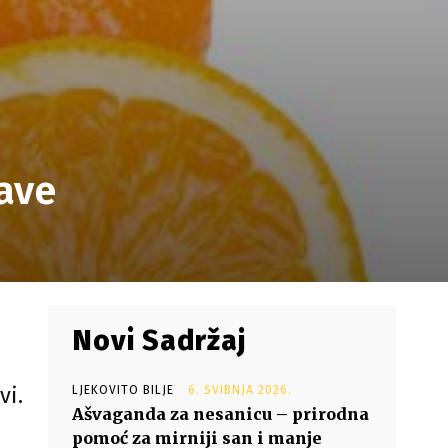
ave
Novi Sadržaj
vi.
LJEKOVITO BILJE
6. SVIBNJA 2026.
Ašvaganda za nesanicu – prirodna
pomoć za mirniji san i manje