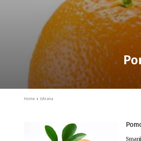
Po
Home
Ishrana
Pomo
Smanj