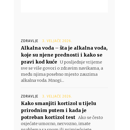
ZDRAVLJE
3. VELJAČE 2026.
Alkalna voda – šta je alkalna voda,
koje su njene prednosti i kako se
pravi kod kuće
U posljednje vrijeme
sve se više govori o zdravim navikama, a
među njima posebno mjesto zauzima
alkalna voda. Mnogi...
ZDRAVLJE
3. VELJAČE 2026.
Kako smanjiti kortizol u tijelu
prirodnim putem i kada je
potreban kortizol test
Ako se često
osjećate umorno, nervozno, imate
problema sa snom ili primjećujete