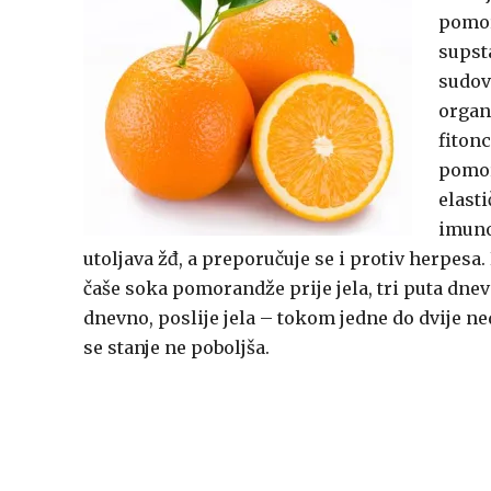
pomor
supst
sudov
organs
fitonc
pomor
elasti
imunol
utoljava žđ, a preporučuje se i protiv herpesa.
čaše soka pomorandže prije jela, tri puta dne
dnevno, poslije jela – tokom jedne do dvije ne
se stanje ne poboljša.