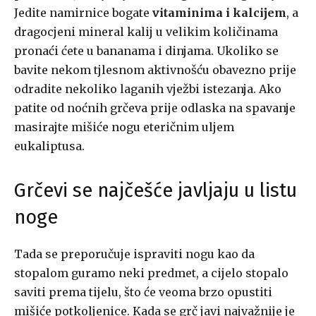
Jedite namirnice bogate
vitaminima i kalcijem
, a
dragocjeni mineral kalij u velikim količinama
pronaći ćete u bananama i dinjama. Ukoliko se
bavite nekom tjlesnom aktivnošću obavezno prije
odradite nekoliko laganih vježbi istezanja. Ako
patite od noćnih grčeva prije odlaska na spavanje
masirajte mišiće nogu eteričnim uljem
eukaliptusa.
Grčevi se najčešće javljaju u listu
noge
Tada se preporučuje ispraviti nogu kao da
stopalom guramo neki predmet, a cijelo stopalo
saviti prema tijelu, što će veoma brzo opustiti
mišiće potkoljenice. Kada se grč javi najvažnije je