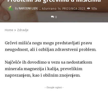
-
By
NARODNI LIJEK
1054
Ažurirano
14. PROSINCA 2023.
0
Home
Zdravlje
Grčevi mišića nogu mogu predstavljati pravu
neugodnost, ali i ozbiljan zdravstveni problem.
Najčešće ih dovodimo u vezu sa nedostatkom
minerala magnezija i kalija, prevelikim
naprezanjem, kao i obilnim znojenjem.
- Google oglasi -