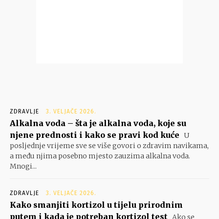
ZDRAVLJE
3. VELJAČE 2026.
Alkalna voda – šta je alkalna voda, koje su
njene prednosti i kako se pravi kod kuće
U
posljednje vrijeme sve se više govori o zdravim navikama,
a među njima posebno mjesto zauzima alkalna voda.
Mnogi...
ZDRAVLJE
3. VELJAČE 2026.
Kako smanjiti kortizol u tijelu prirodnim
putem i kada je potreban kortizol test
Ako se