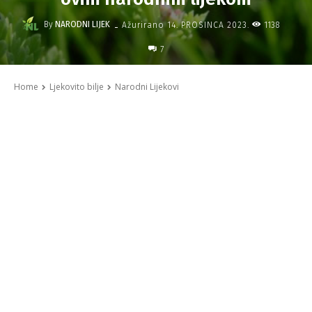
-
By
NARODNI LIJEK
1138
Ažurirano
14. PROSINCA 2023.
7
Home
Ljekovito bilje
Narodni Lijekovi