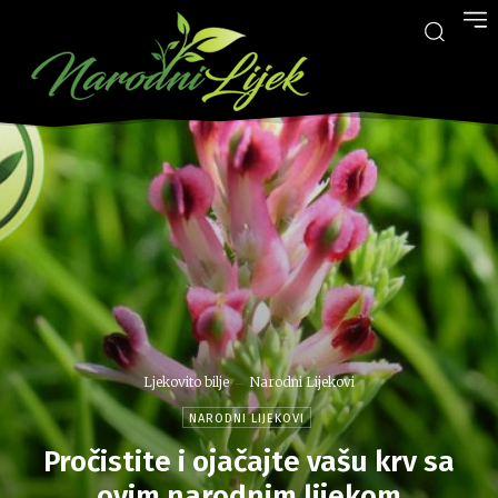
Ljekovito bilje
Narodni Lijekovi
NARODNI LIJEKOVI
Pročistite i ojačajte vašu krv sa
ovim narodnim lijekom