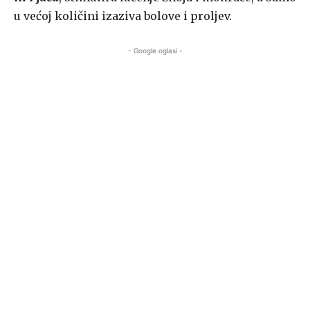
u većoj količini izaziva bolove i proljev.
- Google oglasi -