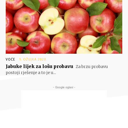
VOĆE
1. OŽUJKA 2020.
Jabuke lijek za lošu probavu
Za brzu probavu
postoji rješenje a to je u...
- Google oglasi -