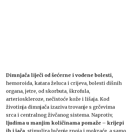
Dimnjača liječi od šećerne i vodene bolesti,
hemoroida, katara želuca i crijeva, bolesti dišnih
organa, jetre, od skorbuta, škrofula,
arterioskleroze, nečistoće kože i lišaja. Kod
životinja dimnjača izaziva trovanje s grčevima
srca i centralnog živčanog sistema. Naprotiv,
ljudima u manjim količinama pomaže – krijepi
ih i jača
, stimulira lučenje znoja i mokraće, a samo