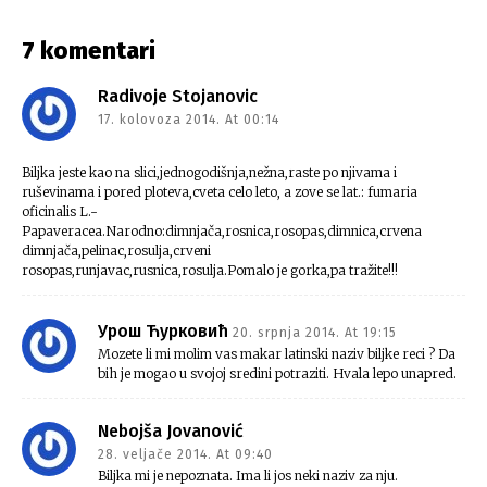
7 komentari
Radivoje Stojanovic
17. kolovoza 2014. At 00:14
Biljka jeste kao na slici,jednogodišnja,nežna,raste po njivama i
ruševinama i pored ploteva,cveta celo leto, a zove se lat.: fumaria
oficinalis L.-
Papaveracea.Narodno:dimnjača,rosnica,rosopas,dimnica,crvena
dimnjača,pelinac,rosulja,crveni
rosopas,runjavac,rusnica,rosulja.Pomalo je gorka,pa tražite!!!
Урош Ћурковић
20. srpnja 2014. At 19:15
Mozete li mi molim vas makar latinski naziv biljke reci ? Da
bih je mogao u svojoj sredini potraziti. Hvala lepo unapred.
Nebojša Jovanović
28. veljače 2014. At 09:40
Biljka mi je nepoznata. Ima li jos neki naziv za nju.