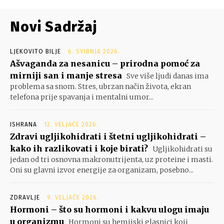
Novi Sadržaj
LJEKOVITO BILJE
6. SVIBNJA 2026.
Ašvaganda za nesanicu – prirodna pomoć za
mirniji san i manje stresa
Sve više ljudi danas ima
problema sa snom. Stres, ubrzan način života, ekran
telefona prije spavanja i mentalni umor...
ISHRANA
12. VELJAČE 2026.
Zdravi ugljikohidrati i štetni ugljikohidrati –
kako ih razlikovati i koje birati?
Ugljikohidrati su
jedan od tri osnovna makronutrijenta, uz proteine i masti.
Oni su glavni izvor energije za organizam, posebno...
ZDRAVLJE
9. VELJAČE 2026.
Hormoni – što su hormoni i kakvu ulogu imaju
u organizmu
Hormoni su hemijski glasnici koji