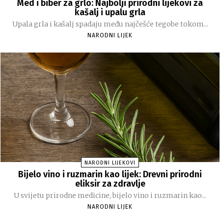
Med i biber za grlo: Najbolji prirodni lijekovi za
kašalj i upalu grla
Upala grla i kašalj spadaju među najčešće tegobe tokom...
NARODNI LIJEK
NARODNI LIJEKOVI
Bijelo vino i ruzmarin kao lijek: Drevni prirodni
eliksir za zdravlje
U svijetu prirodne medicine, bijelo vino i ruzmarin kao...
NARODNI LIJEK