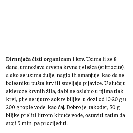
Dirnnjača čisti organizam i krv.
Uzima li se 8
dana, umnožava crvena krvna tjelešca (eritrocite),
a ako se uzima dulje, naglo ih smanjuje, kao da se
bolesniku pušta krv ili stavljaju pijavice. U slučaju
skleroze krvnih žila, da bi se oslabio u njima tlak
krvi, pije se ujutro sok te biljke, u dozi od 10-20 g u
200 g tople vode, kao čaj. Dobro je, također, 50 g
biljke preliti litrom kipuće vode, ostaviti zatim da
stoji 5 min. pa procijediti.