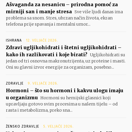
Ašvaganda za nesanicu – prirodna pomoć za
mirniji san i manje stresa
Sve više ljudi danas ima
problema sa snom. Stres, ubrzan način života, ekran
telefona prije spavanja i mentalni umor...
ISHRANA
12. VELJAČE 2026.
Zdravi ugljikohidrati i štetni ugljikohidrati –
kako ih razlikovati i koje birati?
Ugljikohidrati su
jedan od tri osnovna makronutrijenta, uz proteine i masti.
Oni su glavni izvor energije za organizam, posebno...
ZDRAVLJE
9. VELJAČE 2026.
Hormoni – što su hormoni i kakvu ulogu imaju
u organizmu
Hormoni su hemijski glasnici koji
upravljaju gotovo svim procesima u našem tijelu – od
rasta i metabolizma, preko sna...
ŽENSKO ZDRAVLJE
5. VELJAČE 2026.