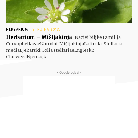
HERBARIUM
8. RUJNA 2013.
Herbarium – Mišljakinja
Nazivi biljke Familija:
CoryophyllaeaeNarodni: MišljakinjaLatinski: Stellaria
mediaLjekarski: Folia stellariaeEngleski:
ChieweedNjemački:...
- Google oglasi -