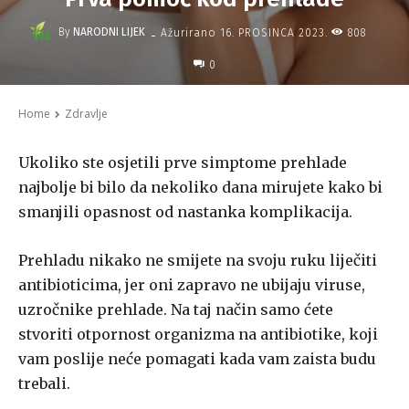
-
By
NARODNI LIJEK
808
Ažurirano
16. PROSINCA 2023.
0
Home
Zdravlje
Ukoliko ste osjetili prve simptome prehlade
najbolje bi bilo da nekoliko dana mirujete kako bi
smanjili opasnost od nastanka komplikacija.
Prehladu nikako ne smijete na svoju ruku liječiti
antibioticima, jer oni zapravo ne ubijaju viruse,
uzročnike prehlade. Na taj način samo ćete
stvoriti otpornost organizma na antibiotike, koji
vam poslije neće pomagati kada vam zaista budu
trebali.