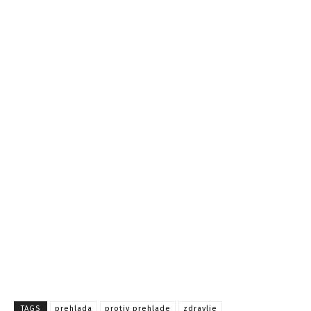
TAGS
prehlada
protiv prehlade
zdravlje