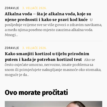
ZDRAVLJE
3. VELJAČE 2026.
Alkalna voda – šta je alkalna voda, koje su
njene prednosti i kako se pravi kod kuće
U
posljednje vrijeme sve se više govori o zdravim navikama,
a među njima posebno mjesto zauzima alkalna voda.
Mnogi...
ZDRAVLJE
3. VELJAČE 2026.
Kako smanjiti kortizol u tijelu prirodnim
putem i kada je potreban kortizol test
Ako se
često osjećate umorno, nervozno, imate problema sa
snom ili primjećujete nakupljanje masnoće oko stomaka,
moguće je da...
Ovo morate pročitati