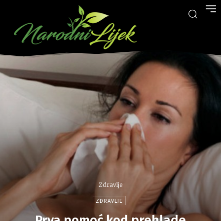
Zdravlje
ZDRAVLJE
Prva pomoć kod prehlade