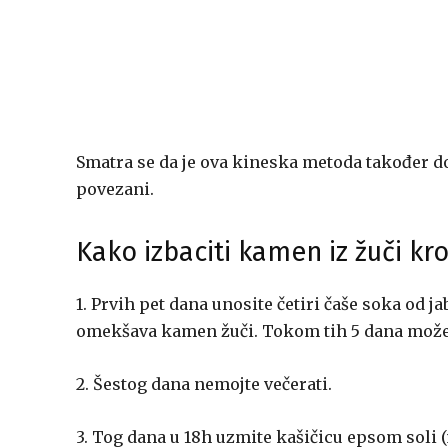
Smatra se da je ova kineska metoda također dob
povezani.
Kako izbaciti kamen iz žuči kro
1. Prvih pet dana unosite četiri čaše soka od j
omekšava kamen žuči. Tokom tih 5 dana može
2. Šestog dana nemojte večerati.
3. Tog dana u 18h uzmite kašičicu epsom soli 