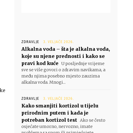
ZDRAVLJE
3. VELJAČE 2026.
Alkalna voda – šta je alkalna voda,
koje su njene prednosti i kako se
pravi kod kuće
U posljednje vrijeme
sve se više govori o zdravim navikama, a
među njima posebno mjesto zauzima
alkalna voda. Mnogi...
uke
ZDRAVLJE
3. VELJAČE 2026.
Kako smanjiti kortizol u tijelu
prirodnim putem i kada je
potreban kortizol test
Ako se često
osjećate umorno, nervozno, imate
problema sa snom ili primjećujete