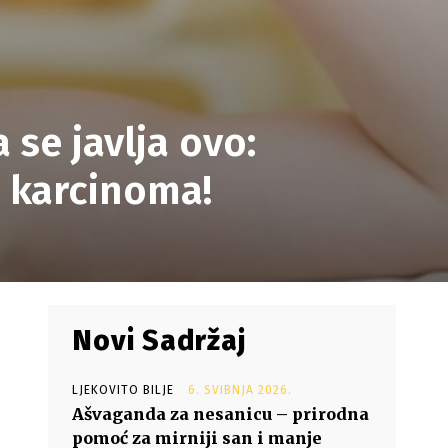
 se javlja ovo:
 karcinoma!
Novi Sadržaj
LJEKOVITO BILJE
6. SVIBNJA 2026.
Ašvaganda za nesanicu – prirodna
pomoć za mirniji san i manje
e