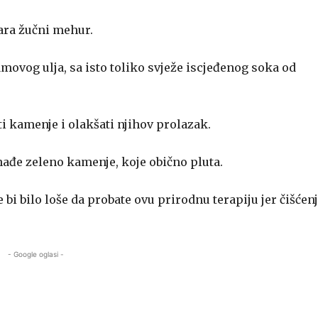
vara žučni mehur.
amovog ulja, sa isto toliko svježe iscjeđenog soka od
ti kamenje i olakšati njihov prolazak.
e nađe zeleno kamenje, koje obično pluta.
i bilo loše da probate ovu prirodnu terapiju jer čišćen
- Google oglasi -