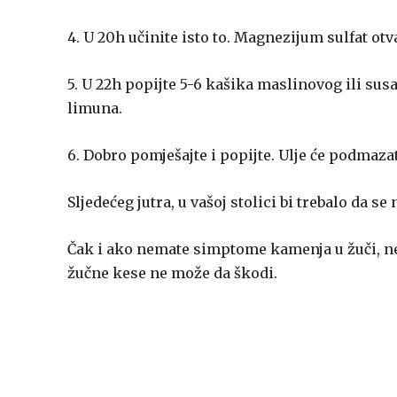
4. U 20h učinite isto to. Magnezijum sulfat ot
5. U 22h popijte 5-6 kašika maslinovog ili sus
limuna.
6. Dobro pomješajte i popijte. Ulje će podmaza
Sljedećeg jutra, u vašoj stolici bi trebalo da s
Čak i ako nemate simptome kamenja u žuči, ne b
žučne kese ne može da škodi.