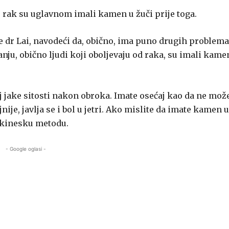
ju rak su uglavnom imali kamen u žuči prije toga.
aže dr Lai, navodeći da, obično, ima puno drugih problema
ju, obično ljudi koji oboljevaju od raka, su imali kame
 jake sitosti nakon obroka. Imate osećaj kao da ne mož
ije, javlja se i bol u jetri. Ako mislite da imate kamen u
u kinesku metodu.
- Google oglasi -