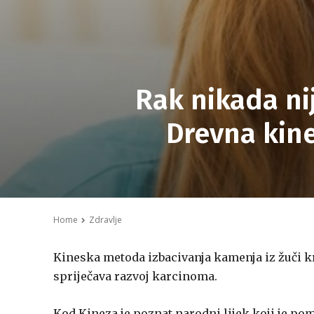
Rak nikada nij
Drevna kin
Home
Zdravlje
Kineska metoda izbacivanja kamenja iz žuči kro
spriječava razvoj karcinoma.
Kod Kineza je poznat narodni lijek koji je p