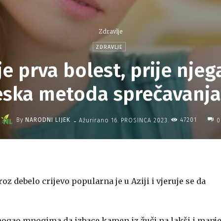
Zdravlje
ZDRAVLJE
e prva bolest, prije njega
eska metoda sprečavanja
-
By
NARODNI LIJEK
47201
Ažurirano
16. PROSINCA 2023.
0
z debelo crijevo popularna je u Aziji i vjeruje se da
omogao mnogima da izbace kamen iz žuči na lakši i manj