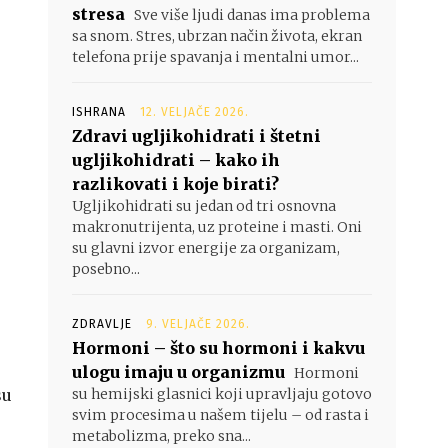
stresa
Sve više ljudi danas ima problema
sa snom. Stres, ubrzan način života, ekran
telefona prije spavanja i mentalni umor...
ISHRANA
12. VELJAČE 2026.
Zdravi ugljikohidrati i štetni
ugljikohidrati – kako ih
razlikovati i koje birati?
Ugljikohidrati su jedan od tri osnovna
makronutrijenta, uz proteine i masti. Oni
su glavni izvor energije za organizam,
posebno...
ZDRAVLJE
9. VELJAČE 2026.
Hormoni – što su hormoni i kakvu
ulogu imaju u organizmu
Hormoni
su
su hemijski glasnici koji upravljaju gotovo
svim procesima u našem tijelu – od rasta i
metabolizma, preko sna...