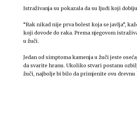
Istraživanja su pokazala da su ljudi koji dobi
“Rak nikad nije prva bolest koja se javlja”, k
koji dovode do raka. Prema njegovom istraživan
u žuči.
Jedan od simptoma kamenja u žuči jeste osećaj
da svarite hranu. Ukoliko stvari postanu ozbiljn
žuči, najbolje bi bilo da primjenite ovu drevn