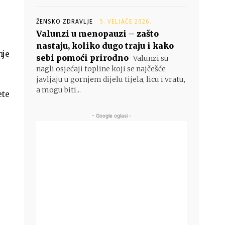
ŽENSKO ZDRAVLJE
5. VELJAČE 2026.
Valunzi u menopauzi – zašto
nastaju, koliko dugo traju i kako
nje
sebi pomoći prirodno
Valunzi su
nagli osjećaji topline koji se najčešće
javljaju u gornjem dijelu tijela, licu i vratu,
a mogu biti...
ete
- Google oglasi -