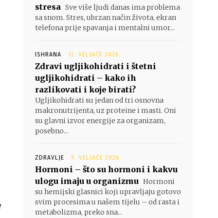
stresa
Sve više ljudi danas ima problema
sa snom. Stres, ubrzan način života, ekran
telefona prije spavanja i mentalni umor...
ISHRANA
12. VELJAČE 2026.
Zdravi ugljikohidrati i štetni
ugljikohidrati – kako ih
razlikovati i koje birati?
Ugljikohidrati su jedan od tri osnovna
makronutrijenta, uz proteine i masti. Oni
su glavni izvor energije za organizam,
posebno...
ZDRAVLJE
9. VELJAČE 2026.
Hormoni – što su hormoni i kakvu
ulogu imaju u organizmu
Hormoni
su hemijski glasnici koji upravljaju gotovo
svim procesima u našem tijelu – od rasta i
e
metabolizma, preko sna...