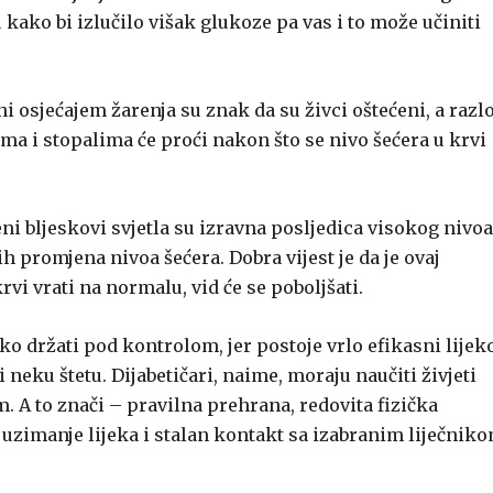
 kako bi izlučilo višak glukoze pa vas i to može učiniti
 osjećajem žarenja su znak da su živci oštećeni, a razl
ama i stopalima će proći nakon što se nivo šećera u krvi
ni bljeskovi svjetla su izravna posljedica visokog nivoa
h promjena nivoa šećera. Dobra vijest je da je ovaj
vi vrati na normalu, vid će se poboljšati.
ako držati pod kontrolom, jer postoje vrlo efikasni lijeko
 neku štetu. Dijabetičari, naime, moraju naučiti živjeti
. A to znači – pravilna prehrana, redovita fizička
 uzimanje lijeka i stalan kontakt sa izabranim liječniko