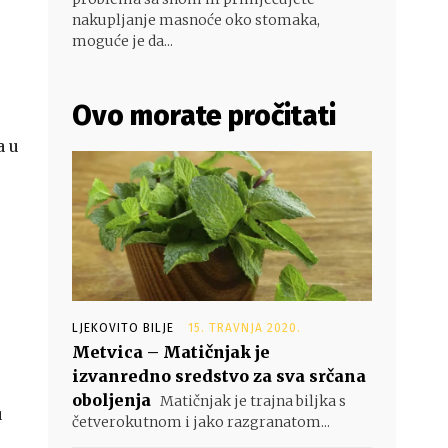
nakupljanje masnoće oko stomaka,
moguće je da...
Ovo morate pročitati
a u
LJEKOVITO BILJE
15. TRAVNJA 2020.
Metvica – Matičnjak je
izvanredno sredstvo za sva srčana
oboljenja
Matičnjak je trajna biljka s
u
četverokutnom i jako razgranatom...