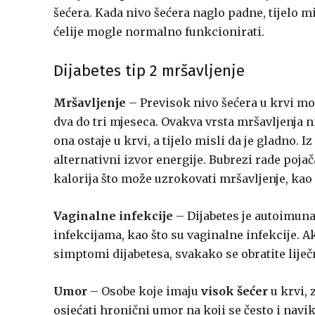
šećera. Kada nivo šećera naglo padne, tijelo mi
ćelije mogle normalno funkcionirati.
Dijabetes tip 2 mršavljenje
Mršavljenje
– Previsok nivo šećera u krvi m
dva do tri mjeseca. Ovakva vrsta mršavljenja 
ona ostaje u krvi, a tijelo misli da je gladno. I
alternativni izvor energije. Bubrezi rade pojača
kalorija što može uzrokovati mršavljenje, kao 
Vaginalne infekcije
– Dijabetes je autoimuna
infekcijama, kao što su vaginalne infekcije. Ak
simptomi dijabetesa, svakako se obratite liječ
Umor
– Osobe koje imaju
visok šećer
u krvi,
osjećati hronični umor na koji se često i navi