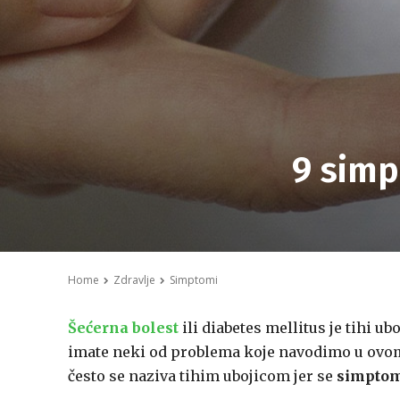
9 simp
Home
Zdravlje
Simptomi
Šećerna bolest
ili diabetes mellitus je tihi ub
imate neki od problema koje navodimo u ovom 
često se naziva tihim ubojicom jer se
simptom