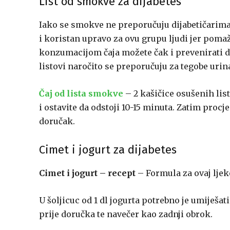
List od smokve za dijabetes
Iako se smokve ne preporučuju dijabetičarim
i koristan upravo za ovu grupu ljudi jer pomaže 
konzumacijom čaja možete čak i prevenirati dij
listovi naročito se preporučuju za tegobe urin
Čaj od lista smokve
– 2 kašičice osušenih lis
i ostavite da odstoji 10-15 minuta. Zatim procje
doručak.
Cimet i jogurt za dijabetes
Cimet i jogurt – recept
– Formula za ovaj ljek
U šoljicuc od 1 dl jogurta potrebno je umiješati
prije doručka te navečer kao zadnji obrok.