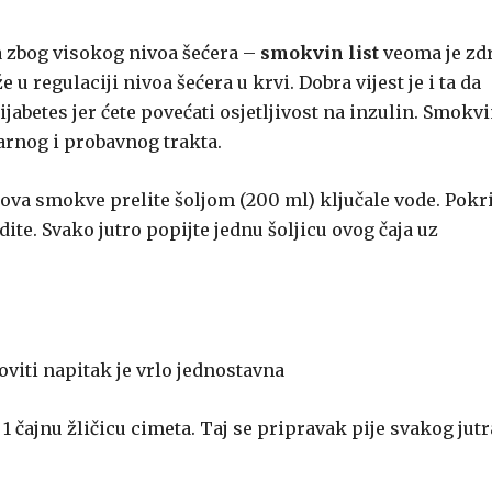
a zbog visokog nivoa šećera –
smokvin list
veoma je zd
u regulaciji nivoa šećera u krvi. Dobra vijest je i ta da
abetes jer ćete povećati osjetljivost na inzulin. Smokvi
arnog i probavnog trakta.
tova smokve prelite šoljom (200 ml) ključale vode. Pokri
dite. Svako jutro popijte jednu šoljicu ovog čaja uz
oviti napitak je vrlo jednostavna
 1 čajnu žličicu cimeta. Taj se pripravak pije svakog jutr