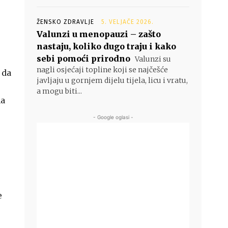
ŽENSKO ZDRAVLJE
5. VELJAČE 2026.
Valunzi u menopauzi – zašto
nastaju, koliko dugo traju i kako
sebi pomoći prirodno
Valunzi su
nagli osjećaji topline koji se najčešće
 da
javljaju u gornjem dijelu tijela, licu i vratu,
a mogu biti...
na
- Google oglasi -
e