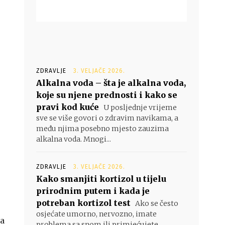
ZDRAVLJE
3. VELJAČE 2026.
Alkalna voda – šta je alkalna voda,
koje su njene prednosti i kako se
pravi kod kuće
U posljednje vrijeme
sve se više govori o zdravim navikama, a
među njima posebno mjesto zauzima
alkalna voda. Mnogi...
ZDRAVLJE
3. VELJAČE 2026.
Kako smanjiti kortizol u tijelu
prirodnim putem i kada je
potreban kortizol test
Ako se često
osjećate umorno, nervozno, imate
oa
problema sa snom ili primjećujete