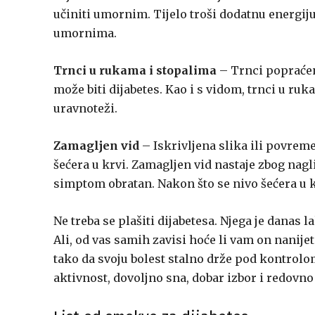
učiniti umornim. Tijelo troši dodatnu energiju
umornima.
Trnci u rukama i stopalima
– Trnci popraćeni
može biti dijabetes. Kao i s vidom, trnci u ruk
uravnoteži.
Zamagljen vid
– Iskrivljena slika ili povreme
šećera u krvi. Zamagljen vid nastaje zbog nagli
simptom obratan. Nakon što se nivo šećera u kr
Ne treba se plašiti dijabetesa. Njega je danas l
Ali, od vas samih zavisi hoće li vam on nanijeti
tako da svoju bolest stalno drže pod kontrolom
aktivnost, dovoljno sna, dobar izbor i redovno