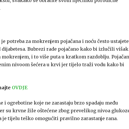
stu, svakako se obratite svom liječniku porodične
.
je potreba za mokrenjem pojačana i noću često ustajete
d dijabetesa. Bubrezi rade pojačano kako bi izlučili višak
a mokrenjem, i to više puta u kratkom razdoblju. Pojača
nim nivoom šećera u krvi jer tijelo traži vodu kako bi
najte
OVDJE
ne i ogrebotine koje ne zarastaju brzo spadaju među
er su krvne žile oštećene zbog prevelikog nivoa glukoz
 je tijelu teško omogućiti pravilno zarastanje rana.