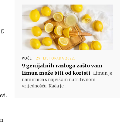
og
VOĆE
29. LISTOPADA 2022.
9 genijalnih razloga zašto vam
limun može biti od koristi
Limun je
namirnica s najvišom nutritivnom
vrijednošću. Kada je...
vi.
m.