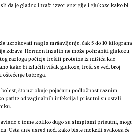
sli da je gladno i traži izvor energije i glukoze kako bi
ože uzrokovati
naglo mršavljenje
, čak 5 do 10 kilogram
nije zdrava. Hormon inzulin ne može pohraniti glukozu,
z tog razloga počinje trošiti proteine iz mišića kao
no kako bi izlučili višak glukoze, troši se veći broj
i oštećenje bubrega.
 bolest, što uzrokuje pojačanu podložnost raznim
o patite od vaginalnih infekcija i prisutni su ostali
niku.
 zavisno o tome koliko dugo su
simptomi
prisutni, mog
knu. Ustajanje usred noći kako biste mokrili svakoga će