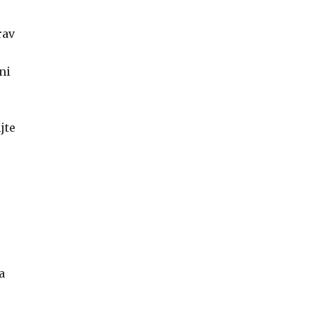
rav
ni
jte
a