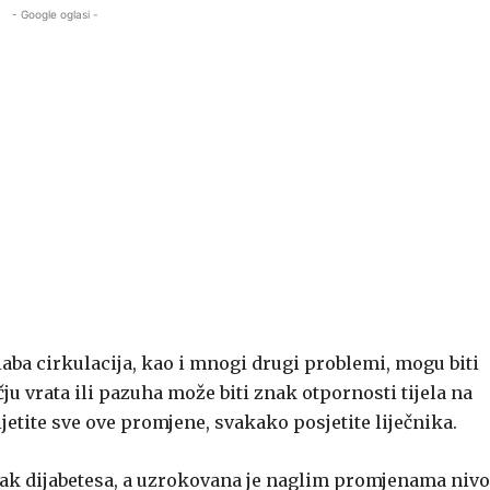
- Google oglasi -
laba cirkulacija, kao i mnogi drugi problemi, mogu biti
u vrata ili pazuha može biti znak otpornosti tijela na
jetite sve ove promjene, svakako posjetite liječnika.
nak dijabetesa, a uzrokovana je naglim promjenama niv