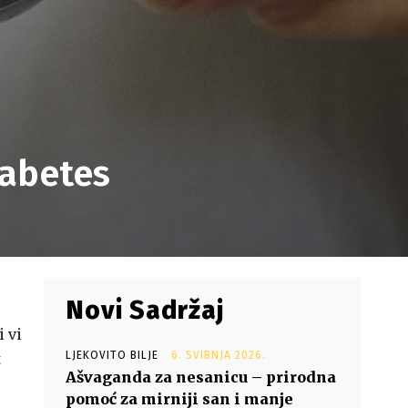
jabetes
Novi Sadržaj
i vi
LJEKOVITO BILJE
6. SVIBNJA 2026.
t
Ašvaganda za nesanicu – prirodna
pomoć za mirniji san i manje