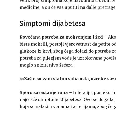
velik broj simptoma koje navodimo u ovom tek
medicine, a on će vas uputiti na dalje pretrage
Simptomi dijabetesa
Povećana potreba za mokrenjem i žeđ
– Ako 
biste mokrili, postoji vjerovatnost da patite o
glukoze iz krvi, zbog čega dolazi do potrebe z
potreba za pijenjem vode je uzrokovana poviše
moglo sniziti nivo šećera.
>>Zašto su vam stalno suha usta, uzroke saz
Sporo zarastanje rana
– Infekcije, posjekoti
najčešće simptome dijabetesa. Ovo se događa j
koja se nalazi u venama i arterijama, zbog čega