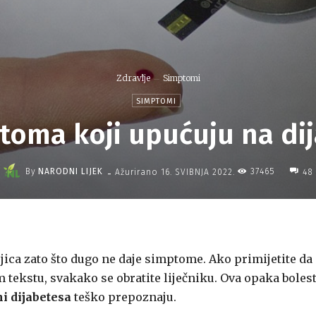
Zdravlje
Simptomi
SIMPTOMI
toma koji upućuju na di
-
By
NARODNI LIJEK
37465
Ažurirano
16. SVIBNJA 2022.
48
ojica zato što dugo ne daje simptome. Ako primijetite da 
tekstu, svakako se obratite liječniku. Ova opaka boles
i dijabetesa
teško prepoznaju.