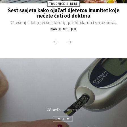
TRUDNICE & BEBE
Šest savjeta kako ojačati djetetov imunitet koje
nećete čuti od doktora
U jesenje doba svi su skloniji prehladama i virozama...
NARODNI LIJEK