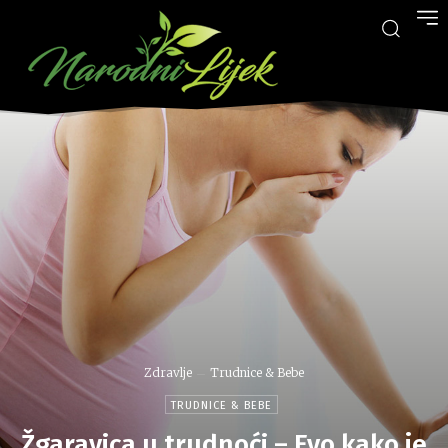
Zdravlje
Trudnice & Bebe
TRUDNICE & BEBE
Žgaravica u trudnoći – Evo kako je