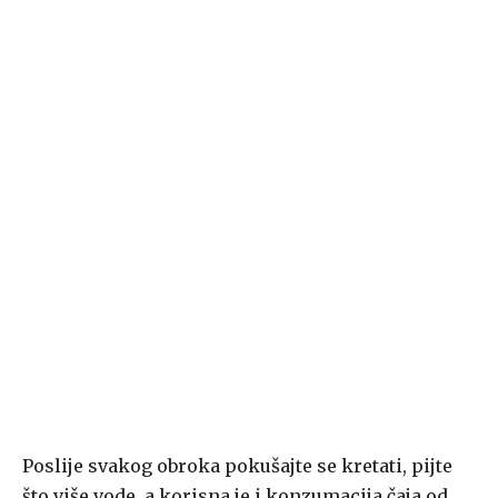
Poslije svakog obroka pokušajte se kretati, pijte
što više vode, a korisna je i konzumacija čaja od