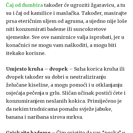
Čaj od đumbira
također će ugroziti žgaravicu, a tu
su i čaj od kamilice i maslačka. Također, masirajte
prsa eteričnim uljem od agruma, a ujedno nije loše
niti konzumirati bademe ili suncokretove
sjemenke. Sve ove namirnice valja isprobati, jer u
konačnici ne mogu vam naškoditi, a mogu biti
itekako korisne.
Umjesto kruha – dvopek
– Suha korica kruha ili
dvopek također su dobri u neutraliziranju
želučane kiseline, a mogu pomoći i u otklanjanju
osjećaja pečenja u grlu. Sličan učinak postići ćete i
konzumiranjem neslanih kokica. Primijećeno je
da nekim trudnicama pomažu svježe jabuke,
banana i naribana sirova mrkva.
Grickajte bademe
– Čim osjetite da vas “pecka” u