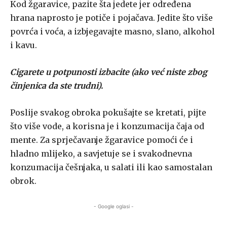
Kod žgaravice, pazite šta jedete jer određena
hrana naprosto je potiče i pojačava. Jedite što više
povrća i voća, a izbjegavajte masno, slano, alkohol
i kavu.
Cigarete u potpunosti izbacite (ako već niste zbog
činjenica da ste trudni).
Poslije svakog obroka pokušajte se kretati, pijte
što više vode, a korisna je i konzumacija čaja od
mente. Za sprječavanje žgaravice pomoći će i
hladno mlijeko, a savjetuje se i svakodnevna
konzumacija češnjaka, u salati ili kao samostalan
obrok.
- Google oglasi -