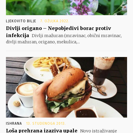
LJEKOVITO BILJE
7. OŽUJKA 2022.
Divlji origano – Nepobjedivi borac protiv
infekcija
Divlji mažuran (mravinac, obični mravinac,
divlji mažuran, origano, mekulica,...
ISHRANA
13. STUDENOGA 2013.
Loša prehrana izaziva upale
Novo istraživanje