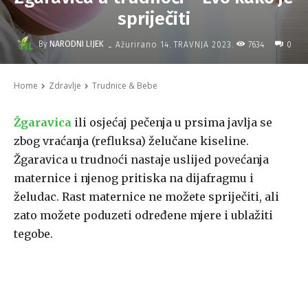
spriječiti
-
By
NARODNI LIJEK
7634
Ažurirano
14. TRAVNJA 2023.
0
Home
Zdravlje
Trudnice & Bebe
Žgaravica
ili osjećaj pečenja u prsima javlja se
zbog vraćanja (refluksa) želučane kiseline.
Žgaravica u trudnoći nastaje uslijed povećanja
maternice i njenog pritiska na dijafragmu i
želudac. Rast maternice ne možete spriječiti, ali
zato možete poduzeti određene mjere i ublažiti
tegobe.