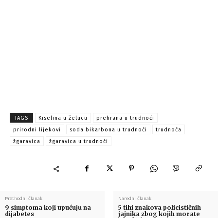
TAGS
Kiselina u želucu
prehrana u trudnoći
prirodni lijekovi
soda bikarbona u trudnoći
trudnoća
žgaravica
žgaravica u trudnoći
Prethodni članak
Naredni članak
9 simptoma koji upućuju na
5 tihi znakova policističnih
dijabetes
jajnika zbog kojih morate