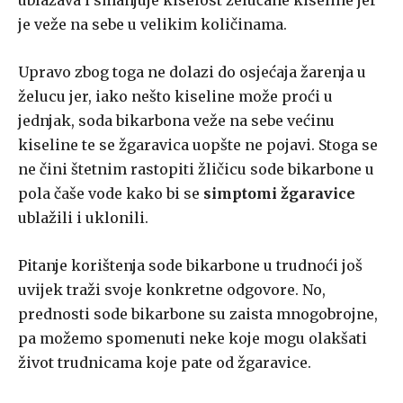
ublažava i smanjuje kiselost želučane kiseline jer
je veže na sebe u velikim količinama.
Upravo zbog toga ne dolazi do osjećaja žarenja u
želucu jer, iako nešto kiseline može proći u
jednjak, soda bikarbona veže na sebe većinu
kiseline te se žgaravica uopšte ne pojavi. Stoga se
ne čini štetnim rastopiti žličicu sode bikarbone u
pola čaše vode kako bi se
simptomi žgaravice
ublažili i uklonili.
Pitanje korištenja sode bikarbone u trudnoći još
uvijek traži svoje konkretne odgovore. No,
prednosti sode bikarbone su zaista mnogobrojne,
pa možemo spomenuti neke koje mogu olakšati
život trudnicama koje pate od žgaravice.