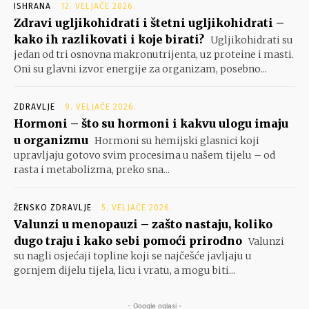
ISHRANA
12. VELJAČE 2026.
Zdravi ugljikohidrati i štetni ugljikohidrati –
kako ih razlikovati i koje birati?
Ugljikohidrati su
jedan od tri osnovna makronutrijenta, uz proteine i masti.
Oni su glavni izvor energije za organizam, posebno...
ZDRAVLJE
9. VELJAČE 2026.
Hormoni – što su hormoni i kakvu ulogu imaju
u organizmu
Hormoni su hemijski glasnici koji
upravljaju gotovo svim procesima u našem tijelu – od
rasta i metabolizma, preko sna...
ŽENSKO ZDRAVLJE
5. VELJAČE 2026.
Valunzi u menopauzi – zašto nastaju, koliko
dugo traju i kako sebi pomoći prirodno
Valunzi
su nagli osjećaji topline koji se najčešće javljaju u
gornjem dijelu tijela, licu i vratu, a mogu biti...
- Google oglasi -