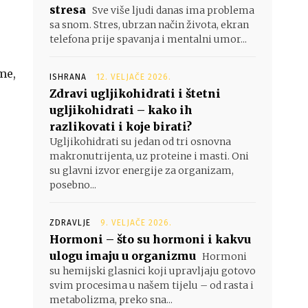
stresa
Sve više ljudi danas ima problema
sa snom. Stres, ubrzan način života, ekran
telefona prije spavanja i mentalni umor...
me,
ISHRANA
12. VELJAČE 2026.
Zdravi ugljikohidrati i štetni
ugljikohidrati – kako ih
razlikovati i koje birati?
Ugljikohidrati su jedan od tri osnovna
makronutrijenta, uz proteine i masti. Oni
su glavni izvor energije za organizam,
posebno...
ZDRAVLJE
9. VELJAČE 2026.
Hormoni – što su hormoni i kakvu
ulogu imaju u organizmu
Hormoni
su hemijski glasnici koji upravljaju gotovo
svim procesima u našem tijelu – od rasta i
metabolizma, preko sna...