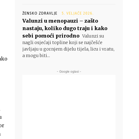
ŽENSKO ZDRAVLJE
5. VELJAČE 2026.
Valunzi u menopauzi – zašto
nastaju, koliko dugo traju i kako
sebi pomoći prirodno
Valunzi su
nagli osjećaji topline koji se najčešće
javljaju u gornjem dijelu tijela, licu i vratu,
a mogu biti...
ako
- Google oglasi -
u
u
or
h