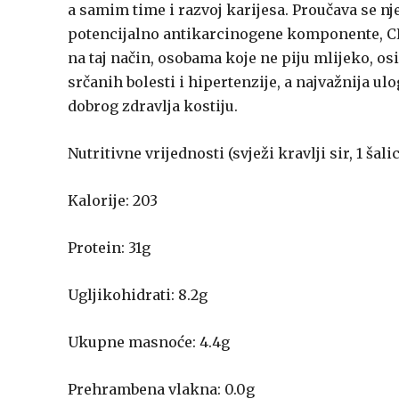
a samim time i razvoj karijesa. Proučava se nj
potencijalno antikarcinogene komponente, CLA
na taj način, osobama koje ne piju mlijeko, os
srčanih bolesti i hipertenzije, a najvažnija ul
dobrog zdravlja kostiju.
Nutritivne vrijednosti (svježi kravlji sir, 1 šali
Kalorije: 203
Protein: 31g
Ugljikohidrati: 8.2g
Ukupne masnoće: 4.4g
Prehrambena vlakna: 0.0g