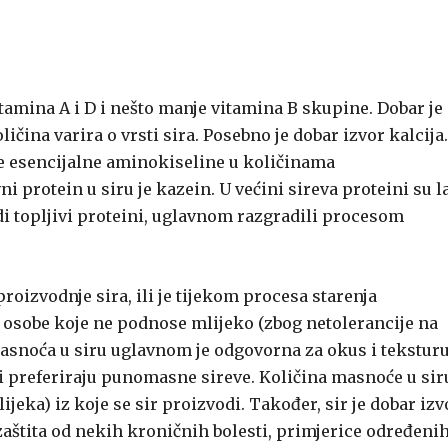
tamina A i D i nešto manje vitamina B skupine. Dobar je
ičina varira o vrsti sira. Posebno je dobar izvor kalcija.
sve esencijalne aminokiseline u količinama
protein u siru je kazein. U većini sireva proteini su l
vodi topljivi proteini, uglavnom razgradili procesom
oizvodnje sira, ili je tijekom procesa starenja
a osobe koje ne podnose mlijeko (zbog netolerancije na
masnoća u siru uglavnom je odgovorna za okus i tekstur
 i preferiraju punomasne sireve. Količina masnoće u sir
ijeka) iz koje se sir proizvodi. Također, sir je dobar izv
zaštita od nekih kroničnih bolesti, primjerice određeni