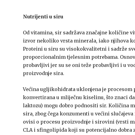
Nutrijenti u siru
Od vitamina, sir sadržava značajne količine vi
izvor nekoliko vrsta minerala, iako njihova kol
Proteini u siru su visokokvalitetni i sadrže 
proporcionalnim tjelesnim potrebama. Osnovni 
probavljivi jer su se oni teže probavljivi i u 
proizvodnje sira.
Većina ugljikohidrata uklonjena je procesom pr
konvertirana u mliječnu kiselinu, što znaci d
laktozu) mogu dobro podnositi sir. Količina 
sira, zbog čega konzumenti u većini slučajeva
ovisi o procesu proizvodnje i sirovini (vrsti ml
CLA i sfingolipida koji su potencijalno dobra 