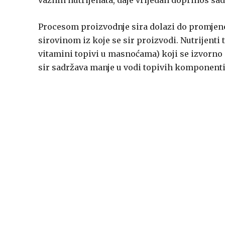
važnih nutrijenata, daje vrijedan doprinos sad
Procesom proizvodnje sira dolazi do promjene
sirovinom iz koje se sir proizvodi. Nutrijenti
vitamini topivi u masnoćama) koji se izvorno 
sir sadržava manje u vodi topivih komponenti (