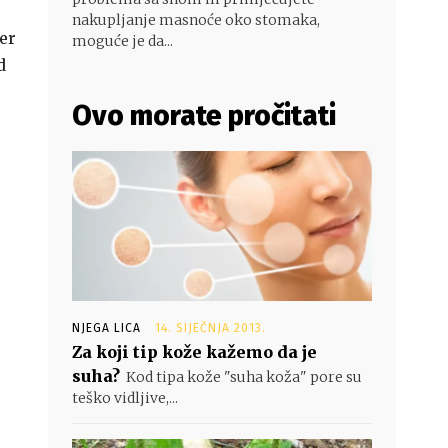
nakupljanje masnoće oko stomaka,
er
moguće je da...
d
Ovo morate pročitati
NJEGA LICA
14. SIJEČNJA 2013.
Za koji tip kože kažemo da je
suha?
Kod tipa kože "suha koža" pore su
teško vidljive,...