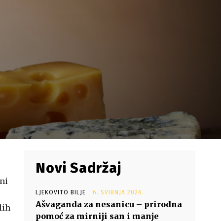
Novi Sadržaj
sni
LJEKOVITO BILJE
6. SVIBNJA 2026.
Ašvaganda za nesanicu – prirodna
lih
pomoć za mirniji san i manje