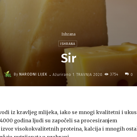
Ishrana
ISHRANA
Sir
-
By
NARODNI LIJEK
3754
Ažurirano
1. TRAVNJA 2020.
0
vodi iz kravljeg mlijeka, iako se mnogi kvalitetni i uku
je 4000 godina ljudi su započeli sa procesiranjem
o izvor visokokvalitetnih proteina, kalcija i mnogih osta