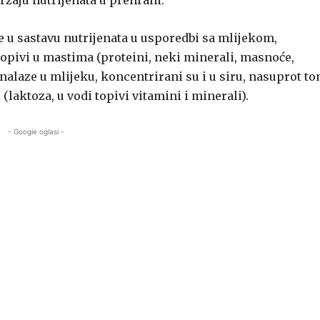
ržaju nutrijenata u prehrani.
 u sastavu nutrijenata u usporedbi sa mlijekom,
 topivi u mastima (proteini, neki minerali, masnoće,
nalaze u mlijeku, koncentrirani su i u siru, nasuprot to
laktoza, u vodi topivi vitamini i minerali).
- Google oglasi -