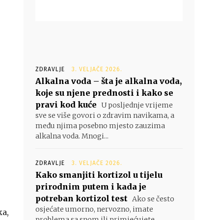
ZDRAVLJE
3. VELJAČE 2026.
Alkalna voda – šta je alkalna voda,
koje su njene prednosti i kako se
pravi kod kuće
U posljednje vrijeme
sve se više govori o zdravim navikama, a
među njima posebno mjesto zauzima
alkalna voda. Mnogi...
ZDRAVLJE
3. VELJAČE 2026.
Kako smanjiti kortizol u tijelu
prirodnim putem i kada je
potreban kortizol test
Ako se često
osjećate umorno, nervozno, imate
ka,
problema sa snom ili primjećujete