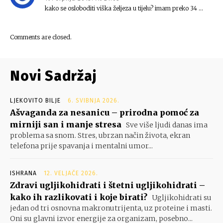
kako se osloboditi viška željeza u tijelu? imam preko 34 …
Comments are closed.
Novi Sadržaj
LJEKOVITO BILJE
6. SVIBNJA 2026.
Ašvaganda za nesanicu – prirodna pomoć za
mirniji san i manje stresa
Sve više ljudi danas ima
problema sa snom. Stres, ubrzan način života, ekran
telefona prije spavanja i mentalni umor...
ISHRANA
12. VELJAČE 2026.
Zdravi ugljikohidrati i štetni ugljikohidrati –
kako ih razlikovati i koje birati?
Ugljikohidrati su
jedan od tri osnovna makronutrijenta, uz proteine i masti.
Oni su glavni izvor energije za organizam, posebno...