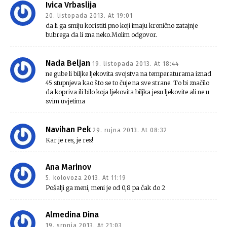
Ivica Vrbaslija
20. listopada 2013. At 19:01
da li ga smiju koristiti pno koji imaju kronično zatajnje
bubrega da li zna neko.Molim odgovor.
Nada Beljan
19. listopada 2013. At 18:44
ne gube li biljke ljekovita svojstva na temperaturama iznad
45 stupnjeva kao što se to čuje na sve strane. To bi značilo
da kopriva ili bilo koja ljekovita biljka jesu ljekovite ali ne u
svim uvjetima
Navihan Pek
29. rujna 2013. At 08:32
Kar je res, je res!
Ana Marinov
5. kolovoza 2013. At 11:19
Pošalji ga meni, meni je od 0,8 pa čak do 2
Almedina Dina
19. srpnja 2013. At 21:03