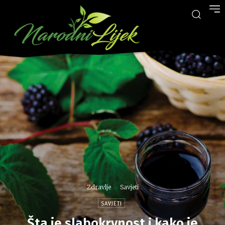
Zdravlje
Savjeti
SAVJETI
Šta je slabokrvnost i kako je