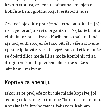
krvnih stanica, eritrocita odnosno smanjenje
količine hemoglobina koji ti eritrociti nose.
Crvena boja cikle potječe od antocijana, koji utječe
na regeneraciju krvi u organizmu. Najbolje bi bilo
ciklu iskoristiti sirovu. Naribanu za salatu ili od
nje iscijediti sok jer će tako biti što više sačuvane
njezine ljekovite tvari. U svježi
sok od cikle
može
se dodati žlica meda ili se može kombinirati sa
drugim voćem ili povrćem. dobro se slaže s
jabukom i mrkvom.
Kopriva za anemiju
Iskoristite proljeće za branje mlade koprive, još
jednog dokazanog prirodnog “borca” s anemijom.
Kopriva jača krv, bogata je željezom, kalijem,