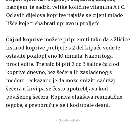
natrijem, te sadrži velike količine vitamina A i C.
Od svih dijelova koprive najviše se cijeni mlado
lišće koje treba brati upravo u proljeće.
Čaj od koprive
možete pripremiti tako da 2 žličice
lista od koprive prelijete s 2 dcl kipuće vode te
ostavite poklopljeno 10 minuta. Nakon toga
procijedite. Trebalo bi piti 2 do 3 šalice čaja od
koprive dnevno, bez šećera ili zaslađenog s
medom. Dokazano je da može sniziti sadržaj
šećera u krvi pa se često upotrebljava kod
povišenog šećera. Kopriva olakšava reumatične
tegobe, a preporučuje se i kod upale desni.
- Google oglasi -