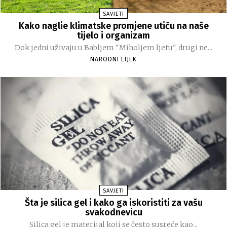
SAVJETI
Kako naglie klimatske promjene utiču na naše
tijelo i organizam
Dok jedni uživaju u Babljem "Miholjem ljetu", drugi ne...
NARODNI LIJEK
SAVJETI
Šta je silica gel i kako ga iskoristiti za vašu
svakodnevicu
Silica gel je materijal koji se često susreće kao...