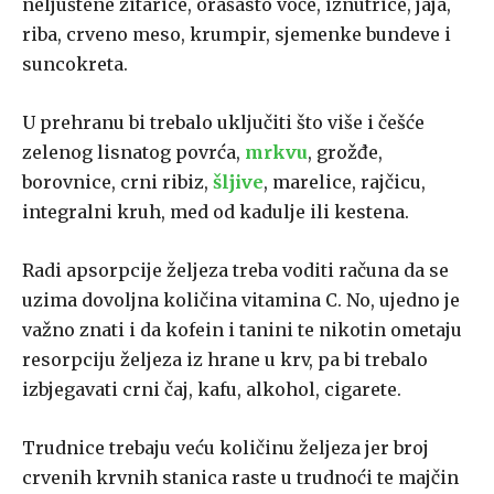
neljuštene žitarice, orašasto voće, iznutrice, jaja,
riba, crveno meso, krumpir, sjemenke bundeve i
suncokreta.
U prehranu bi trebalo uključiti što više i češće
zelenog lisnatog povrća,
mrkvu
, grožđe,
borovnice, crni ribiz,
šljive
, marelice, rajčicu,
integralni kruh, med od kadulje ili kestena.
Radi apsorpcije željeza treba voditi računa da se
uzima dovoljna količina vitamina C. No, ujedno je
važno znati i da kofein i tanini te nikotin ometaju
resorpciju željeza iz hrane u krv, pa bi trebalo
izbjegavati crni čaj, kafu, alkohol, cigarete.
Trudnice trebaju veću količinu željeza jer broj
crvenih krvnih stanica raste u trudnoći te majčin