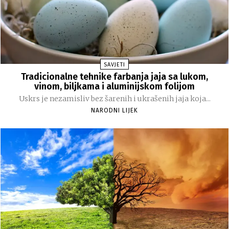
SAVJETI
Tradicionalne tehnike farbanja jaja sa lukom,
vinom, biljkama i aluminijskom folijom
Uskrs je nezamisliv bez šarenih i ukrašenih jaja koja...
NARODNI LIJEK