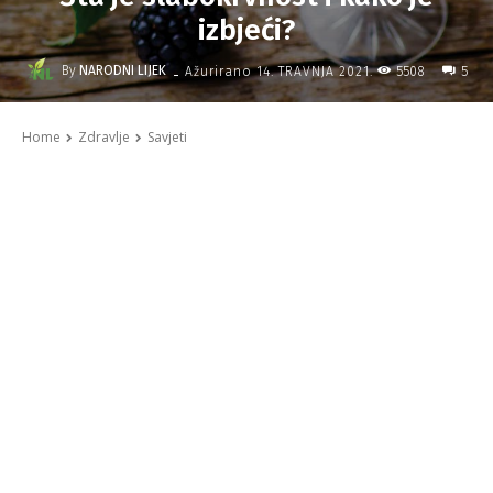
izbjeći?
-
By
NARODNI LIJEK
5508
Ažurirano
14. TRAVNJA 2021.
5
Home
Zdravlje
Savjeti