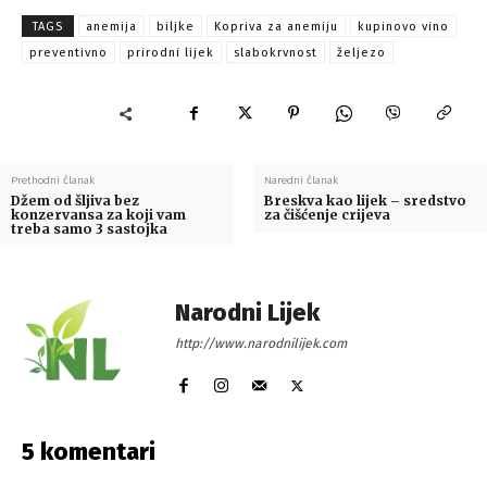
TAGS
anemija
biljke
Kopriva za anemiju
kupinovo vino
preventivno
prirodni lijek
slabokrvnost
željezo
Prethodni članak
Naredni članak
Džem od šljiva bez
Breskva kao lijek – sredstvo
konzervansa za koji vam
za čišćenje crijeva
treba samo 3 sastojka
Narodni Lijek
http://www.narodnilijek.com
5 komentari