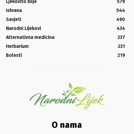
Ljekovito bilje
579
Ishrana
544
Savjeti
490
Narodni Lijekovi
434
Alternativna medicina
237
Herbarium
231
Bolesti
219
O nama