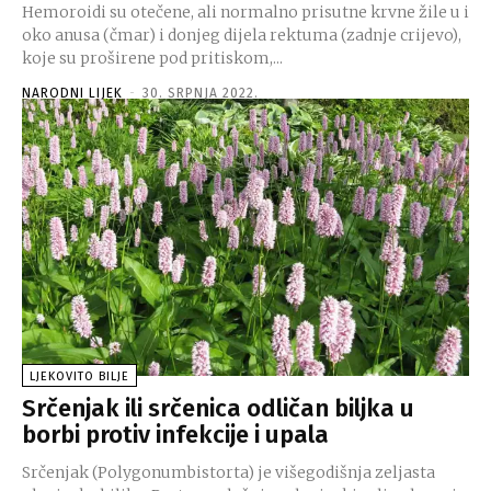
Hemoroidi su otečene, ali normalno prisutne krvne žile u i
oko anusa (čmar) i donjeg dijela rektuma (zadnje crijevo),
koje su proširene pod pritiskom,...
NARODNI LIJEK
-
30. SRPNJA 2022.
LJEKOVITO BILJE
Srčenjak ili srčenica odličan biljka u
borbi protiv infekcije i upala
Srčenjak (Polygonumbistorta) je višegodišnja zeljasta