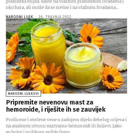
planinska biljka. Raste na vlažnim planinskim livadama i
oko bara, ali može da se sretne i na vlažnim livadama...
NARODNI LIJEK
-
26. TRAVNJA 2022.
NARODNI LIJEKOVI
Pripremite nevenovu mast za
hemoroide, i riješite ih se zauvijek
Proširene i otečene vene u zadnjem dijelu debelog crijeva i
na analnom otvoru nazivamo hemoroidi ili šuljevi. Jako
su bolni i prilikom nužde često...