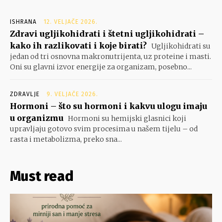
ISHRANA
12. VELJAČE 2026.
Zdravi ugljikohidrati i štetni ugljikohidrati –
kako ih razlikovati i koje birati?
Ugljikohidrati su
jedan od tri osnovna makronutrijenta, uz proteine i masti.
Oni su glavni izvor energije za organizam, posebno...
ZDRAVLJE
9. VELJAČE 2026.
Hormoni – što su hormoni i kakvu ulogu imaju
u organizmu
Hormoni su hemijski glasnici koji
upravljaju gotovo svim procesima u našem tijelu – od
rasta i metabolizma, preko sna...
Must read