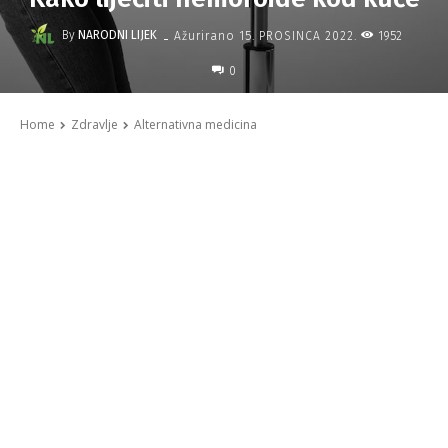
-
By
NARODNI LIJEK
1952
Ažurirano
15. PROSINCA 2022.
0
Home
Zdravlje
Alternativna medicina