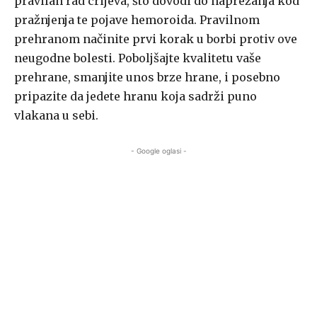
pravilan rad crijeva, što dovodi do naprezanja kod
pražnjenja te pojave hemoroida. Pravilnom
prehranom načinite prvi korak u borbi protiv ove
neugodne bolesti. Poboljšajte kvalitetu vaše
prehrane, smanjite unos brze hrane, i posebno
pripazite da jedete hranu koja sadrži puno
vlakana u sebi.
- Google oglasi -