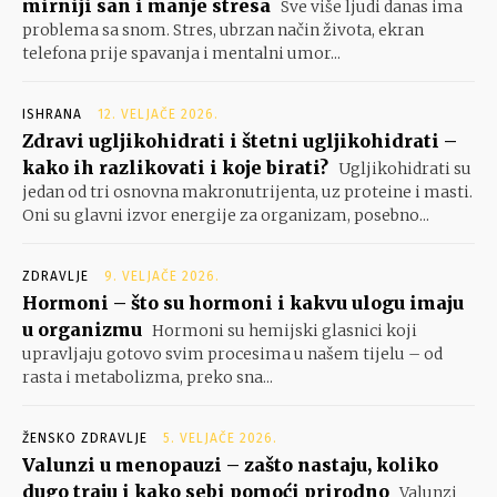
mirniji san i manje stresa
Sve više ljudi danas ima
problema sa snom. Stres, ubrzan način života, ekran
telefona prije spavanja i mentalni umor...
ISHRANA
12. VELJAČE 2026.
Zdravi ugljikohidrati i štetni ugljikohidrati –
kako ih razlikovati i koje birati?
Ugljikohidrati su
jedan od tri osnovna makronutrijenta, uz proteine i masti.
Oni su glavni izvor energije za organizam, posebno...
ZDRAVLJE
9. VELJAČE 2026.
Hormoni – što su hormoni i kakvu ulogu imaju
u organizmu
Hormoni su hemijski glasnici koji
upravljaju gotovo svim procesima u našem tijelu – od
rasta i metabolizma, preko sna...
ŽENSKO ZDRAVLJE
5. VELJAČE 2026.
Valunzi u menopauzi – zašto nastaju, koliko
dugo traju i kako sebi pomoći prirodno
Valunzi