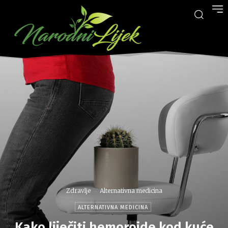
Zdravlje
Alternativna medicina
ALTERNATIVNA MEDICINA
Kako liječiti hemoroide kod kuće