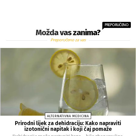
PREPORUČENO
Možda vas zanima?
Preporučeno za vas
ALTERNATIVNA MEDICINA
Prirodni lijek za dehidraciju: Kako napraviti
izotonični napitak i koji čaj pomaže