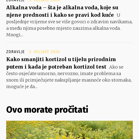
ZDRAVLJE
3. VELJAČE 2026.
Alkalna voda – šta je alkalna voda, koje su
njene prednosti i kako se pravi kod kuće
U
posljednje vrijeme sve se više govori o zdravim navikama,
a među njima posebno mjesto zauzima alkalna voda.
Mnogi...
ZDRAVLJE
3. VELJAČE 2026.
Kako smanjiti kortizol u tijelu prirodnim
putem i kada je potreban kortizol test
Ako se
često osjećate umorno, nervozno, imate problema sa
snom ili primjećujete nakupljanje masnoće oko stomaka,
moguće je da...
Ovo morate pročitati