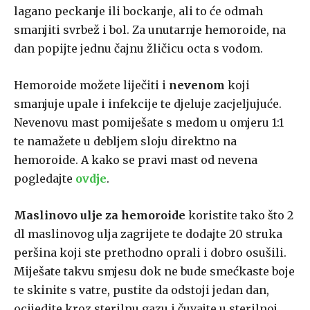
lagano peckanje ili bockanje, ali to će odmah
smanjiti svrbež i bol. Za unutarnje hemoroide, na
dan popijte jednu čajnu žličicu octa s vodom.
Hemoroide možete liječiti i
nevenom
koji
smanjuje upale i infekcije te djeluje zacjeljujuće.
Nevenovu mast pomiješate s medom u omjeru 1:1
te namažete u debljem sloju direktno na
hemoroide. A kako se pravi mast od nevena
pogledajte
ovdje
.
Maslinovo ulje za hemoroide
koristite tako što 2
dl maslinovog ulja zagrijete te dodajte 20 struka
peršina koji ste prethodno oprali i dobro osušili.
Miješate takvu smjesu dok ne bude smećkaste boje
te skinite s vatre, pustite da odstoji jedan dan,
ocijedite kroz sterilnu gazu i čuvajte u sterilnoj