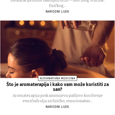
Dehidracija može nastupiti brzo – bilo zbog vrućine,
fizičkog...
NARODNI LIJEK
ALTERNATIVNA MEDICINA
Što je aromaterapija i kako vam može koristiti za
san?
Aromaterapija podrazumijeva pažljivo korištenje
eteričnih ulja za fizičko, emocionalno...
NARODNI LIJEK