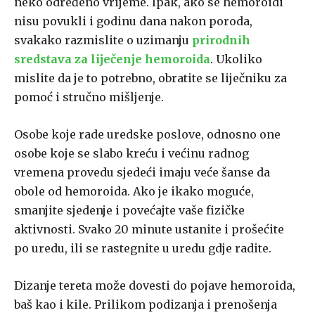
neko određeno vrijeme. Ipak, ako se hemoroidi
nisu povukli i godinu dana nakon poroda,
svakako razmislite o uzimanju
prirodnih
sredstava za liječenje hemoroida
. Ukoliko
mislite da je to potrebno, obratite se liječniku za
pomoć i stručno mišljenje.
Osobe koje rade uredske poslove, odnosno one
osobe koje se slabo kreću i većinu radnog
vremena provedu sjedeći imaju veće šanse da
obole od hemoroida. Ako je ikako moguće,
smanjite sjedenje i povećajte vaše fizičke
aktivnosti. Svako 20 minute ustanite i prošećite
po uredu, ili se rastegnite u uredu gdje radite.
Dizanje tereta može dovesti do pojave hemoroida,
baš kao i kile. Prilikom podizanja i prenošenja