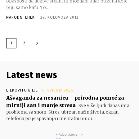
opasnosti da dožive srčani ili moždani udar od žena koje
piju samo kafu. To...
NARODNI LIJEK
-
29. KOLOVOZA 2012.
1
2
Latest news
LJEKOVITO BILJE
6. SVIBNJA 2026.
Ašvaganda za nesanicu – prirodna pomoć za
mirniji san i manje stresa
Sve više ljudi danas ima
problema sa snom. Stres, ubrzan način života, ekran
telefona prije spavanja i mentalni umor...
- Advertisement -