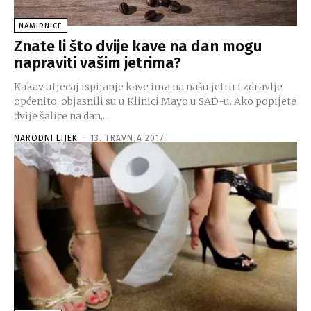
NAMIRNICE
Znate li što dvije kave na dan mogu
napraviti vašim jetrima?
Kakav utjecaj ispijanje kave ima na našu jetru i zdravlje
općenito, objasnili su u Klinici Mayo u SAD-u. Ako popijete
dvije šalice na dan,...
NARODNI LIJEK
-
13. TRAVNJA 2017.