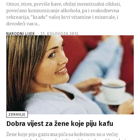
Umor, stres, previše kave, obilni menstrualni ciklusi,
povećano konzumiranje alkohola, pa i svakodnevna
rekreacija, "kradu" vašoj krvi vitamine i minerale, i
dovodeći vas u...
NARODNI LIJEK
-
31. KOLOVOZA 2012.
ZDRAVLJE
Dobra vijest za žene koje piju kafu
Žene koje piju gazirana pića sa kofeinom su u većoj