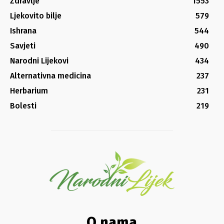
Zdravlje
1553
Ljekovito bilje
579
Ishrana
544
Savjeti
490
Narodni Lijekovi
434
Alternativna medicina
237
Herbarium
231
Bolesti
219
O nama