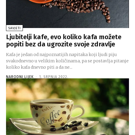
SAVJETI
Ljubitelji kafe, evo koliko kafa možete
popiti bez da ugrozite svoje zdravlje
Kafa je jedan od najpoznatijih napitaka koji ljudi piju
svakodnevno u velikim količinama, pa se postavlja pitanje
koliko kafa dnevno piti a da ne...
NARODNI LIJEK
-
1. SRPNJA 2022.