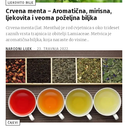
LJEKOVITO BILJE
Crvena menta – Aromatična, mirisna,
ljekovita i veoma poželjna biljka
Crvena menta (lat. Mentha) je rod cvjetnica s oko trideset
raznih vrsta trajnica iz obitelji Lamiaceae. Metvica je
aromatična biljka, koja naraste do visine...
NARODNI LIJEK
-
23. TRAVNJA 2022.
ČAJEVI