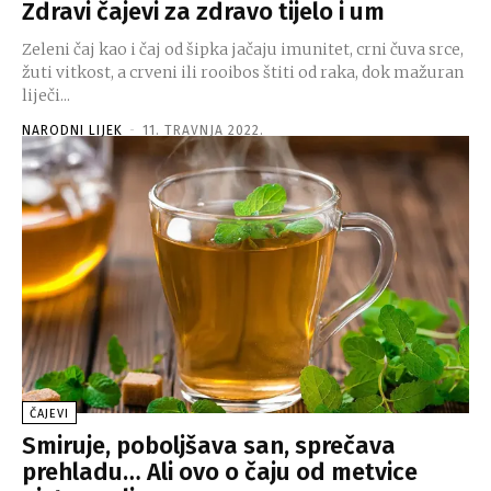
Zdravi čajevi za zdravo tijelo i um
Zeleni čaj kao i čaj od šipka jačaju imunitet, crni čuva srce,
žuti vitkost, a crveni ili rooibos štiti od raka, dok mažuran
liječi...
NARODNI LIJEK
-
11. TRAVNJA 2022.
ČAJEVI
Smiruje, poboljšava san, sprečava
prehladu… Ali ovo o čaju od metvice