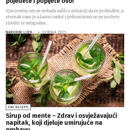
pojedete i popijete ovo!
Vjerovatno ste se nekada našli u situaciji da se probudite, a
stomak vam je užasno nadut i jednostavno se ne možete
riješiti te neugodne...
NARODNI LIJEK
-
4. SVIBNJA 2021.
FINI RECEPTI
Sirup od mente – Zdrav i osvježavajući
napitak, koji djeluje umirujuće na
probavu