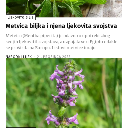
LJEKOVITO BILJE
Metvica biljka i njena ljekovita svojstva
Metvica (Mentha piperita) je odavno u upotrebi zbog
svojih ljekovitih svojstava, a uzgajala se u Egiptu odakle
se proširila na Europu. Listovi metvice imaju...
NARODNI LIJEK
-
21. PROSINCA 2022.