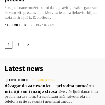
Sirup od nane možete sami da napravite, a vaš organizam
će vam biti prezahvalan. Metvica je stara ljekovita biljka
koja datira još iz 17. stoljeća,...
NARODNI LIJEK
-
6. TRAVNJA 2021.
1
2
Latest news
LJEKOVITO BILJE
6. SVIBNJA 2026.
Ašvaganda za nesanicu – prirodna pomoć za
mirniji san i manje stresa
Sve više ljudi danas ima
problema sa snom. Stres, ubrzan način života, ekran
telefona prije spavanja i mentalni umor...