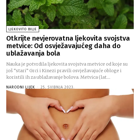
LJEKOVITO BILJE
Otkrijte nevjerovatna ljekovita svojstva
metvice: Od osvježavajućeg daha do
ublažavanja bola
Nauka je potvrdila ljekovita svojstva metvice od koje su
još “stari” Grci i Kinezi pravili osvježavajuće obloge i
koristili ih za ublažavanje bolova. Metvica (lat....
NARODNI LIJEK
-
25. SVIBNJA 2023.