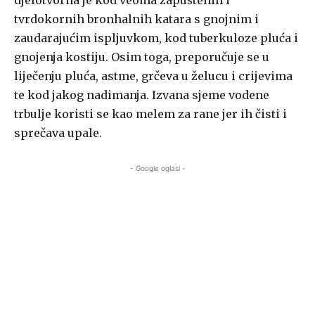
djelotvorna je kod veoma zapuštenih i
tvrdokornih bronhalnih katara s gnojnim i
zaudarajućim ispljuvkom, kod tuberkuloze pluća i
gnojenja kostiju. Osim toga, preporučuje se u
liječenju pluća, astme, grčeva u želucu i crijevima
te kod jakog nadimanja. Izvana sjeme vodene
trbulje koristi se kao melem za rane jer ih čisti i
sprečava upale.
- Google oglasi -