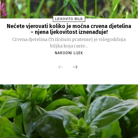
LJEKOVITO BILJE
Nećete vjerovati koliko je moćna crvena djetelina
– njena ljekovitost iznenađuje!
Crvena djetelina (Trifolium pratense) je višegodišnja
biljka koja raste...
NARODNI LIJEK