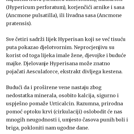
(Hypericum perforatum), korjenčići arnike i sasa
(Ancmone pulsatilla), ili livadna sasa (Ancmone
pratensis).
Sve četiri sadrži lijek Hyperisan koji se već tisuću
puta pokazao djelotvornim. Neprocjenjivu su
korist od toga lijeka imale žene, djevojke i buduće
majke. Djelovanje Hyperisana može znatno
pojačati Aesculaforce, ekstrakt divljega kestena.
Budući da i proširene vene nastaju zbog
nedostatka minerala, osobito kalcija, sigurno i
uspješno pomaže Urticalcin. Razumna, prirodna
pomoć optoku krvi (cirkulaciji) oslobodit će nas
mnogih neugodnosti i, umjesto časova punih boli i
briga, pokloniti nam ugodne dane.