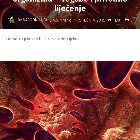
liječenje
-
By
NARODNI LIJEK
1138
Ažurirano
11. SIJEČNJA 2015.
0
Home
Ljekovito bilje
Narodni Lijekovi