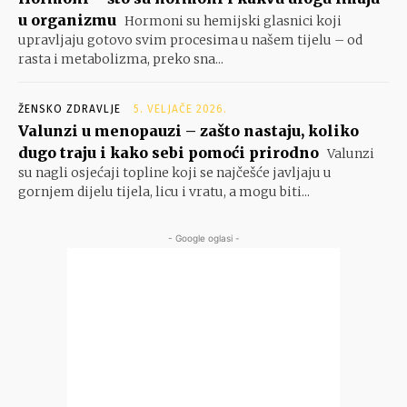
u organizmu
Hormoni su hemijski glasnici koji
upravljaju gotovo svim procesima u našem tijelu – od
rasta i metabolizma, preko sna...
ŽENSKO ZDRAVLJE
5. VELJAČE 2026.
Valunzi u menopauzi – zašto nastaju, koliko
dugo traju i kako sebi pomoći prirodno
Valunzi
su nagli osjećaji topline koji se najčešće javljaju u
gornjem dijelu tijela, licu i vratu, a mogu biti...
- Google oglasi -