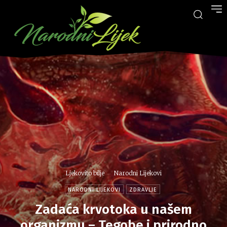
Ljekovito bilje
Narodni Lijekovi
NARODNI LIJEKOVI
ZDRAVLJE
Zadaća krvotoka u našem
organizmu – Tegobe i prirodno