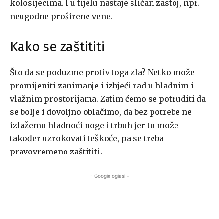
kolosijecima. I u tijelu nastaje sličan zastoj, npr.
neugodne proširene vene.
Kako se zaštititi
Što da se poduzme protiv toga zla? Netko može
promijeniti zanimanje i izbjeći rad u hladnim i
vlažnim prostorijama. Zatim ćemo se potruditi da
se bolje i dovoljno oblačimo, da bez potrebe ne
izlažemo hladnoći noge i trbuh jer to može
također uzrokovati teškoće, pa se treba
pravovremeno zaštititi.
- Google oglasi -