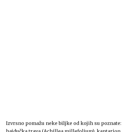
Izvrsno pomažu neke biljke od kojih su poznate:
hajdučka trava (Achillea millefolium), kantarion