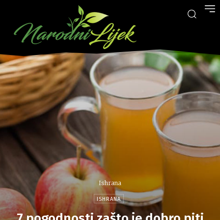
Ishrana
ISHRANA
7 pogodnosti zašto je dobro piti