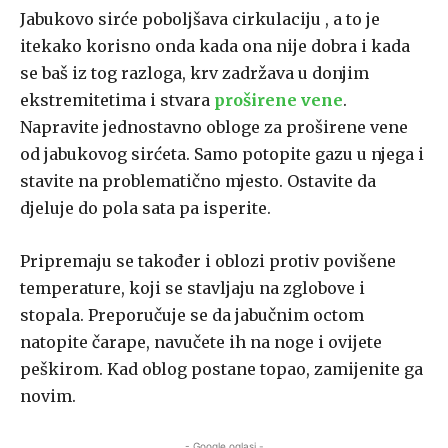
Jabukovo sirće poboljšava cirkulaciju , a to je
itekako korisno onda kada ona nije dobra i kada
se baš iz tog razloga, krv zadržava u donjim
ekstremitetima i stvara
proširene vene
.
Napravite jednostavno obloge za proširene vene
od jabukovog sirćeta. Samo potopite gazu u njega i
stavite na problematično mjesto. Ostavite da
djeluje do pola sata pa isperite.
Pripremaju se također i oblozi protiv povišene
temperature, koji se stavljaju na zglobove i
stopala. Preporučuje se da jabučnim octom
natopite čarape, navučete ih na noge i ovijete
peškirom. Kad oblog postane topao, zamijenite ga
novim.
- Google oglasi -