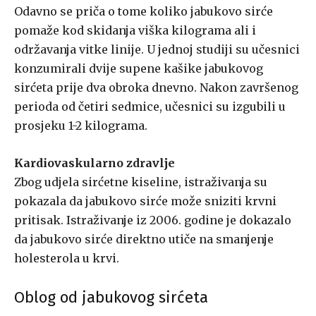
Odavno se priča o tome koliko jabukovo sirće
pomaže kod skidanja viška kilograma ali i
održavanja vitke linije. U jednoj studiji su učesnici
konzumirali dvije supene kašike jabukovog
sirćeta prije dva obroka dnevno. Nakon završenog
perioda od četiri sedmice, učesnici su izgubili u
prosjeku 1-2 kilograma.
Kardiovaskularno zdravlje
Zbog udjela sirćetne kiseline, istraživanja su
pokazala da jabukovo sirće može sniziti krvni
pritisak. Istraživanje iz 2006. godine je dokazalo
da jabukovo sirće direktno utiče na smanjenje
holesterola u krvi.
Oblog od jabukovog sirćeta