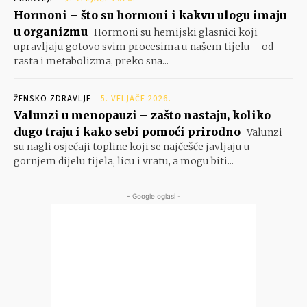
Hormoni – što su hormoni i kakvu ulogu imaju
u organizmu
Hormoni su hemijski glasnici koji
upravljaju gotovo svim procesima u našem tijelu – od
rasta i metabolizma, preko sna...
ŽENSKO ZDRAVLJE
5. VELJAČE 2026.
Valunzi u menopauzi – zašto nastaju, koliko
dugo traju i kako sebi pomoći prirodno
Valunzi
su nagli osjećaji topline koji se najčešće javljaju u
gornjem dijelu tijela, licu i vratu, a mogu biti...
- Google oglasi -