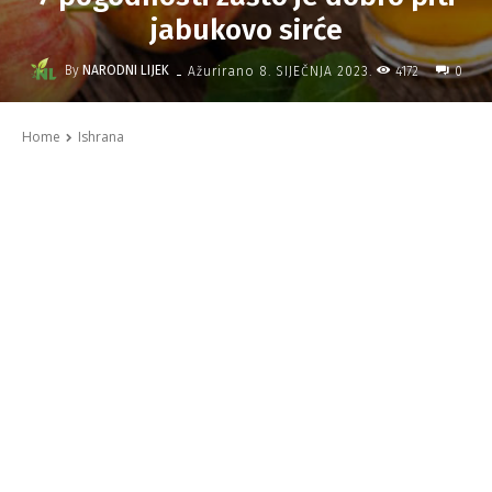
jabukovo sirće
-
By
NARODNI LIJEK
4172
Ažurirano
8. SIJEČNJA 2023.
0
Home
Ishrana