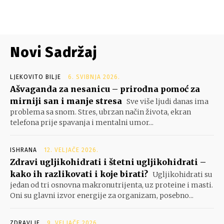
Novi Sadržaj
LJEKOVITO BILJE
6. SVIBNJA 2026.
Ašvaganda za nesanicu – prirodna pomoć za
mirniji san i manje stresa
Sve više ljudi danas ima
problema sa snom. Stres, ubrzan način života, ekran
telefona prije spavanja i mentalni umor...
ISHRANA
12. VELJAČE 2026.
Zdravi ugljikohidrati i štetni ugljikohidrati –
kako ih razlikovati i koje birati?
Ugljikohidrati su
jedan od tri osnovna makronutrijenta, uz proteine i masti.
Oni su glavni izvor energije za organizam, posebno...
ZDRAVLJE
9. VELJAČE 2026.