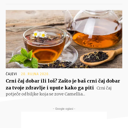
ČAJEVI
20. RUJNA 2020.
Crni čaj dobar ili loš? Zašto je baš crni čaj dobar
za tvoje zdravlje i upute kako ga piti
Crni čaj
potječe od biljke koja se zove Camellia...
- Google oglasi -