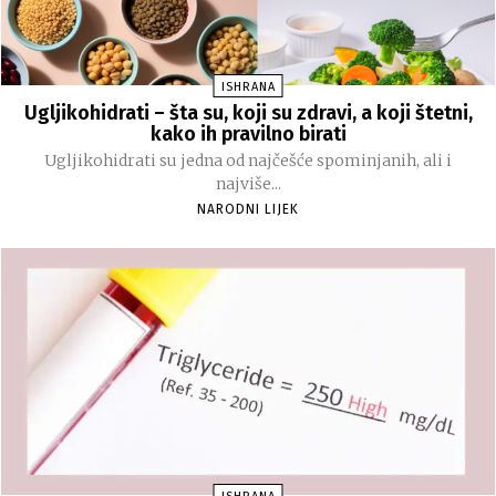
ISHRANA
Ugljikohidrati – šta su, koji su zdravi, a koji štetni,
kako ih pravilno birati
Ugljikohidrati su jedna od najčešće spominjanih, ali i
najviše...
NARODNI LIJEK