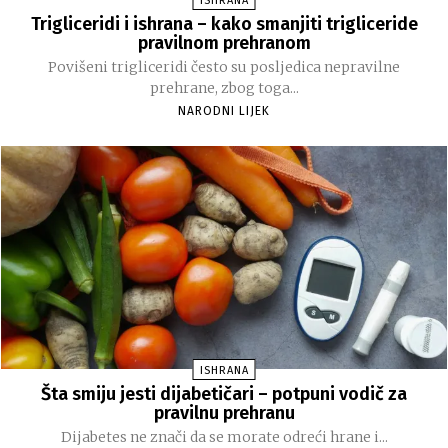
ISHRANA
Trigliceridi i ishrana – kako smanjiti trigliceride
pravilnom prehranom
Povišeni trigliceridi često su posljedica nepravilne
prehrane, zbog toga...
NARODNI LIJEK
ISHRANA
Šta smiju jesti dijabetičari – potpuni vodič za
pravilnu prehranu
Dijabetes ne znači da se morate odreći hrane i...