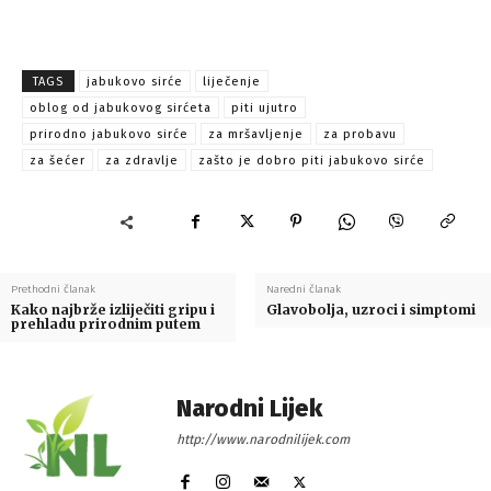
TAGS
jabukovo sirće
liječenje
oblog od jabukovog sirćeta
piti ujutro
prirodno jabukovo sirće
za mršavljenje
za probavu
za šećer
za zdravlje
zašto je dobro piti jabukovo sirće
Prethodni članak
Naredni članak
Kako najbrže izliječiti gripu i
Glavobolja, uzroci i simptomi
prehladu prirodnim putem
Narodni Lijek
http://www.narodnilijek.com