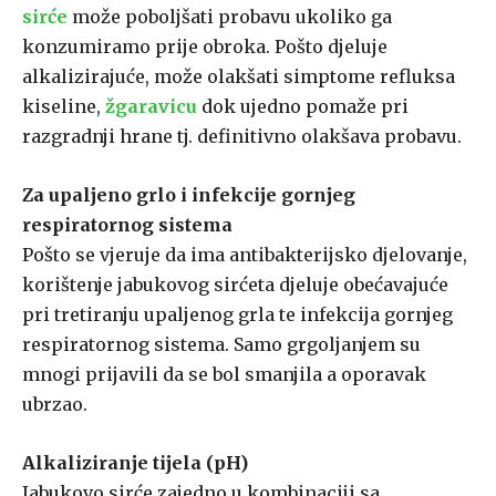
sirće
može poboljšati probavu ukoliko ga
konzumiramo prije obroka. Pošto djeluje
alkalizirajuće, može olakšati simptome refluksa
kiseline,
žgaravicu
dok ujedno pomaže pri
razgradnji hrane tj. definitivno olakšava probavu.
Za upaljeno grlo i infekcije gornjeg
respiratornog sistema
Pošto se vjeruje da ima antibakterijsko djelovanje,
korištenje jabukovog sirćeta djeluje obećavajuće
pri tretiranju upaljenog grla te infekcija gornjeg
respiratornog sistema. Samo grgoljanjem su
mnogi prijavili da se bol smanjila a oporavak
ubrzao.
Alkaliziranje tijela (pH)
Jabukovo sirće zajedno u kombinaciji sa