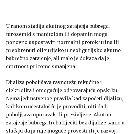
U ranom stadiju akutnog zatajenja bubrega,
furosemid s manitolom ili dopamin mogu
ponovno uspostaviti normalni protok urina ili
preokrenuti oligurijsko u neoligurijsko akutno
bubrežno zatajenje, ali malo je dokaza da je
smrtnost pri tome smanjena.
Dijaliza poboljšava ravnotežu tekućine i
elektrolita i omogućuje odgovarajuću opskrbu.
Nema jedinstvenog pravila kad započeti dijalizu,
kolikom učestalošću je provoditi, niti da li
poboljšava oporavak ili preživljene. Akutno
zatajenje bubrega treba liječiti bez dijalize samo u
slučaju da ju nije moguće provesti ili je razvoj