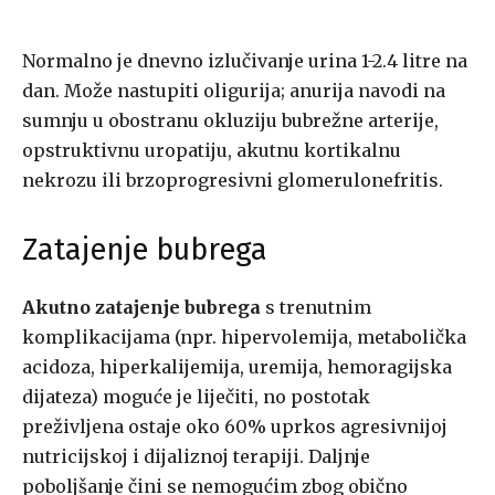
Normalno je dnevno izlučivanje urina 1-2.4 litre na
dan. Može nastupiti oligurija; anurija navodi na
sumnju u obostranu okluziju bubrežne arterije,
opstruktivnu uropatiju, akutnu kortikalnu
nekrozu ili brzoprogresivni glomerulonefritis.
Zatajenje bubrega
Akutno zatajenje bubrega
s trenutnim
komplikacijama (npr. hipervolemija, metabolička
acidoza, hiperkalijemija, uremija, hemoragijska
dijateza) moguće je liječiti, no postotak
preživljena ostaje oko 60% uprkos agresivnijoj
nutricijskoj i dijaliznoj terapiji. Daljnje
poboljšanje čini se nemogućim zbog obično