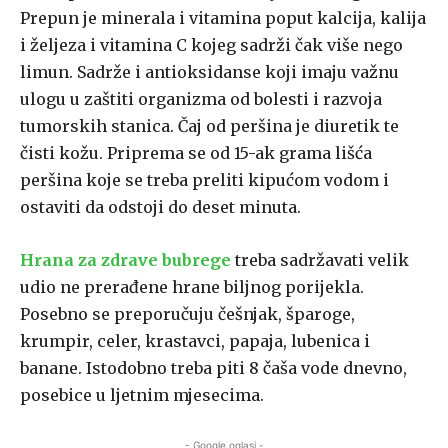
Prepun je minerala i vitamina poput kalcija, kalija
i željeza i vitamina C kojeg sadrži čak više nego
limun. Sadrže i antioksidanse koji imaju važnu
ulogu u zaštiti organizma od bolesti i razvoja
tumorskih stanica. Čaj od peršina je diuretik te
čisti kožu. Priprema se od 15-ak grama lišća
peršina koje se treba preliti kipućom vodom i
ostaviti da odstoji do deset minuta.
Hrana za zdrave bubrege
treba sadržavati velik
udio ne prerađene hrane biljnog porijekla.
Posebno se preporučuju češnjak, šparoge,
krumpir, celer, krastavci, papaja, lubenica i
banane. Istodobno treba piti 8 čaša vode dnevno,
posebice u ljetnim mjesecima.
- Google oglasi -