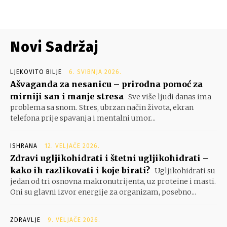
Novi Sadržaj
LJEKOVITO BILJE
6. SVIBNJA 2026.
Ašvaganda za nesanicu – prirodna pomoć za
mirniji san i manje stresa
Sve više ljudi danas ima
problema sa snom. Stres, ubrzan način života, ekran
telefona prije spavanja i mentalni umor...
ISHRANA
12. VELJAČE 2026.
Zdravi ugljikohidrati i štetni ugljikohidrati –
kako ih razlikovati i koje birati?
Ugljikohidrati su
jedan od tri osnovna makronutrijenta, uz proteine i masti.
Oni su glavni izvor energije za organizam, posebno...
ZDRAVLJE
9. VELJAČE 2026.