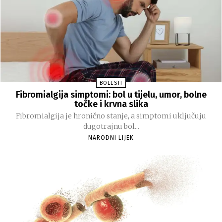
BOLESTI
Fibromialgija simptomi: bol u tijelu, umor, bolne
točke i krvna slika
Fibromialgija je hronično stanje, a simptomi uključuju
dugotrajnu bol...
NARODNI LIJEK