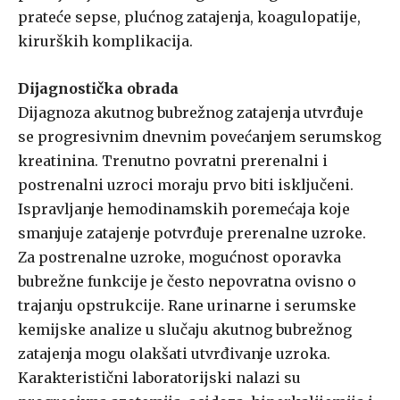
prateće sepse, plućnog zatajenja, koagulopatije,
kirurških komplikacija.
Dijagnostička obrada
Dijagnoza akutnog bubrežnog zatajenja utvrđuje
se progresivnim dnevnim povećanjem serumskog
kreatinina. Trenutno povratni prerenalni i
postrenalni uzroci moraju prvo biti isključeni.
Ispravljanje hemodinamskih poremećaja koje
smanjuje zatajenje potvrđuje prerenalne uzroke.
Za postrenalne uzroke, mogućnost oporavka
bubrežne funkcije je često nepovratna ovisno o
trajanju opstrukcije. Rane urinarne i serumske
kemijske analize u slučaju akutnog bubrežnog
zatajenja mogu olakšati utvrđivanje uzroka.
Karakteristični laboratorijski nalazi su