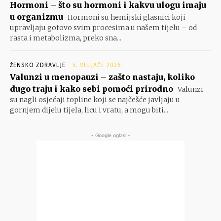
Hormoni – što su hormoni i kakvu ulogu imaju
u organizmu
Hormoni su hemijski glasnici koji
upravljaju gotovo svim procesima u našem tijelu – od
rasta i metabolizma, preko sna...
ŽENSKO ZDRAVLJE
5. VELJAČE 2026.
Valunzi u menopauzi – zašto nastaju, koliko
dugo traju i kako sebi pomoći prirodno
Valunzi
su nagli osjećaji topline koji se najčešće javljaju u
gornjem dijelu tijela, licu i vratu, a mogu biti...
- Google oglasi -