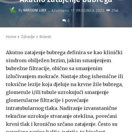
-
By
NARODNI LIJEK
2746
Ažurirano
17. PROSINCA 2022.
0
Home
Zdravlje
Bolesti
Akutno zatajenje bubrega definira se kao klinički
sindrom obilježen brzim, jakim smanjenjem
bubrežne filtracije, obično sa smanjenim
izlučivanjem mokraće. Nastaje zbog ishemične ili
toksične lezije koja djeluje na krvne žile bubrega,
glomerule i/ili tubule uzrokujući smanjenje
glomerularne filtracije i povećanje
intratubularnog tlaka. Nadiranje izvanstanične
tekućine uzrokuje stvaranje oteklina, povećani
krvni tlak i kronično srčano zatajenje. Često su