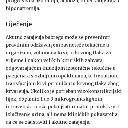
progresivna azotemija, acidoza, hiperkalijemija i
hiponatremija.
Liječenje
Akutno zatajenje bubrega može se prevenirati
pravilnim održavanjem ravnoteže tekućine u
organizmu, volumena krvi, te krvnog tlaka za
vrijeme i nakon velikih kirurških zahvata;
odgovarajućom infuzijom izotonične tekućine u
pacijenata s ozbiljnim opeklinama, te trenutnom
transfuzijom krvi pri sniženju krvnog tlaka zbog
krvarenja. Ukoliko je potreban vazokonstrikcijski
lijek, dopamin 1 do 3 mikrograma/kg/min
intravenski može poboljšati renalni protok krvi i
izlučivanje urina, ali nema kliničkih pokazatelja
da ce se zaustaviti i akutno zatajenje.