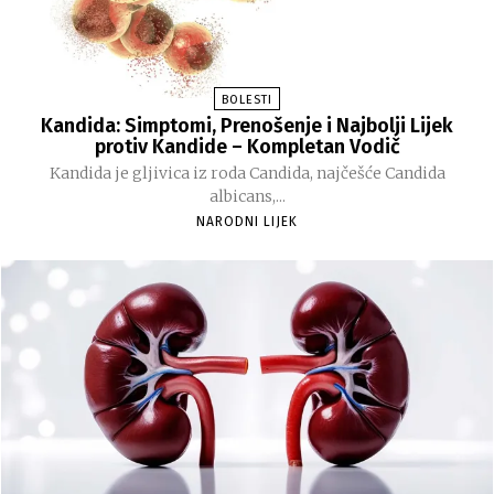
BOLESTI
Kandida: Simptomi, Prenošenje i Najbolji Lijek
protiv Kandide – Kompletan Vodič
Kandida je gljivica iz roda Candida, najčešće Candida
albicans,...
NARODNI LIJEK