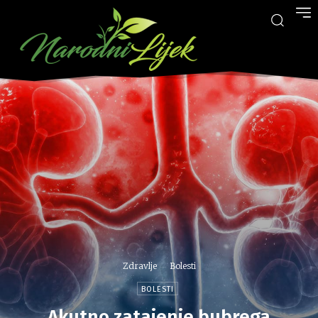
Zdravlje
Bolesti
BOLESTI
Akutno zatajenje bubrega