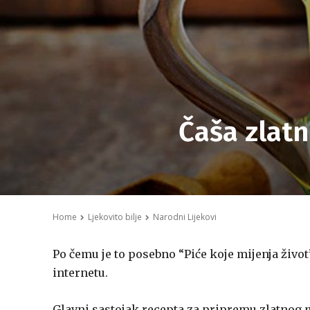
Čaša zlatn
Home
Ljekovito bilje
Narodni Lijekovi
Po čemu je to posebno “Piće koje mijenja život
internetu.
Glavni sastojak recepta za pripremu zlatnog m