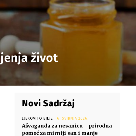
jenja život
Novi Sadržaj
LJEKOVITO BILJE
6. SVIBNJA 2026.
Ašvaganda za nesanicu – prirodna
pomoć za mirniji san i manje