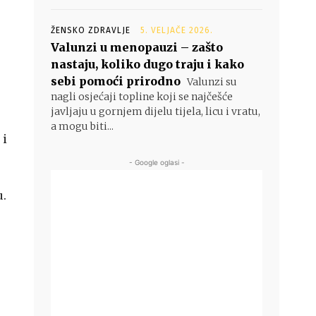
ŽENSKO ZDRAVLJE
5. VELJAČE 2026.
Valunzi u menopauzi – zašto
nastaju, koliko dugo traju i kako
sebi pomoći prirodno
Valunzi su
nagli osjećaji topline koji se najčešće
javljaju u gornjem dijelu tijela, licu i vratu,
a mogu biti...
 i
- Google oglasi -
u.