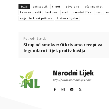
TAGS
antiseptik
cimet
izdvojeno
jača imunitet
kako napraviti
kurkuma
med
narodni lijek
nuspoja
reguliše krvni pritisak
Zlatno mlijeko
Prethodni članak
Sirup od smokve: Otkrivamo recept za
legendarni lijek protiv kašlja
Narodni Lijek
http://www.narodnilijek.com