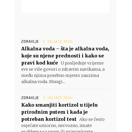
ZDRAVLJE
3. VELJAČE 2026.
Alkalna voda – šta je alkalna voda,
koje su njene prednosti i kako se
pravi kod kuće
U posljednje vrijeme
sve se više govori o zdravim navikama, a
među njima posebno mjesto zauzima
alkalna voda. Mnogi...
ZDRAVLJE
3. VELJAČE 2026.
Kako smanjiti kortizol u tijelu
prirodnim putem i kada je
potreban kortizol test
Ako se često
osjećate umorno, nervozno, imate
problema sa snom ili primjećujete