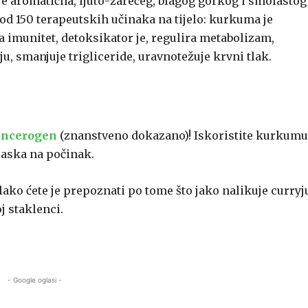
je aromatična, ljuto-žarećeg, blagog gorkog i smolastog
 od 150 terapeutskih učinaka na tijelo: kurkuma je
ča imunitet, detoksikator je, regulira metabolizam,
u, smanjuje trigliceride, uravnotežuje krvni tlak.
ancerogen
(znanstveno dokazano)! Iskoristite kurkumu
dlaska na počinak.
ako ćete je prepoznati po tome što jako nalikuje curryj
j staklenci.
- Google oglasi -