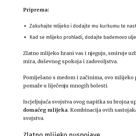
Priprema:
Zakuhajte mlijeko i dodajte mu kurkumu te nasta
Kad se mlijeko prohladi, dodajte bademovo ulje 
Zlatno mlijeko hrani vas i njeguju, smiruje uz
mira, duševnog spokoja i zadovoljstva.
Pomiješano s medom i začinima, ovo mlijeko p
pomaže u liječenju mnogih bolesti.
Iscjeljujuća svojstva ovog napitka su brojna 
domaćeg mlijeka
. Kombinacija ovih sastoja
svojstva.
Zlatno mlijeko nuspojave