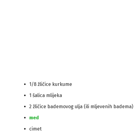
1/8 žličice kurkume
1 šalica mlijeka
2 žličice bademovog ulja (ili mljevenih badema)
med
cimet