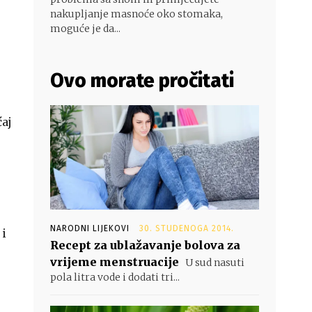
nakupljanje masnoće oko stomaka,
moguće je da...
Ovo morate pročitati
ćaj
NARODNI LIJEKOVI
30. STUDENOGA 2014.
i
Recept za ublažavanje bolova za
vrijeme menstruacije
U sud nasuti
pola litra vode i dodati tri...