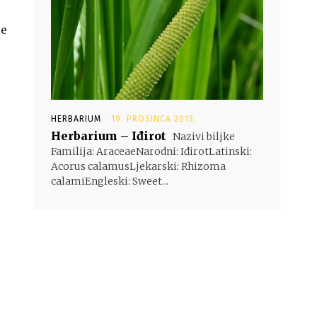
je
HERBARIUM
19. PROSINCA 2013.
Herbarium – Iđirot
Nazivi biljke
Familija: AraceaeNarodni: IđirotLatinski:
Acorus calamusLjekarski: Rhizoma
calamiEngleski: Sweet...