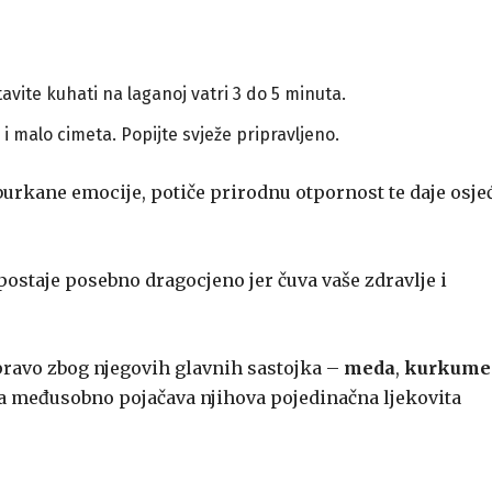
vite kuhati na laganoj vatri 3 do 5 minuta.
i malo cimeta. Popijte svježe pripravljeno.
burkane emocije, potiče prirodnu otpornost te daje osje
ostaje posebno dragocjeno jer čuva vaše zdravlje i
upravo zbog njegovih glavnih sastojka –
meda
,
kurkume
ka međusobno pojačava njihova pojedinačna ljekovita