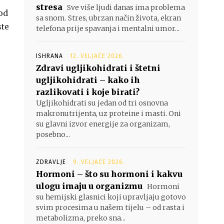
stresa
Sve više ljudi danas ima problema
od
sa snom. Stres, ubrzan način života, ekran
ste
telefona prije spavanja i mentalni umor...
ISHRANA
12. VELJAČE 2026.
Zdravi ugljikohidrati i štetni
ugljikohidrati – kako ih
razlikovati i koje birati?
Ugljikohidrati su jedan od tri osnovna
makronutrijenta, uz proteine i masti. Oni
su glavni izvor energije za organizam,
posebno...
ZDRAVLJE
9. VELJAČE 2026.
Hormoni – što su hormoni i kakvu
ulogu imaju u organizmu
Hormoni
su hemijski glasnici koji upravljaju gotovo
svim procesima u našem tijelu – od rasta i
metabolizma, preko sna...