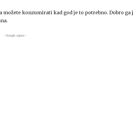
a možete konzumirati kad god je to potrebno. Dobro ga 
ana.
- Google oglasi -