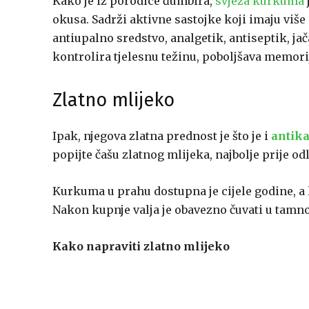
Kako je iz porodice đumbira,
svježa kurkuma
okusa. Sadrži aktivne sastojke koji imaju više
antiupalno sredstvo, analgetik, antiseptik, ja
kontrolira tjelesnu težinu, poboljšava memorij
Zlatno mlijeko
Ipak, njegova zlatna prednost je što je i
antik
popijte čašu zlatnog mlijeka, najbolje prije o
Kurkuma u prahu dostupna je cijele godine, a l
Nakon kupnje valja je obavezno čuvati u tamno
Kako napraviti zlatno mlijeko