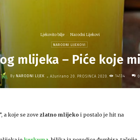
Ljekovito bilje
Narodni Lijekovi
NARODNI LIJEKOVI
og mlijeka – Piće koje mi
-
By
NARODNI LIJEK
14134
Ažurirano
20. PROSINCA 2020.
0
”, a koje se zove
zlatno mlijeko
i postalo je hit na
lijeka je
kurkuma
, biljka iz porodice đumbira, tačnije