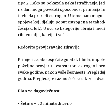
tipa 2. Kako su pokazala neka istraživanja, je
na dan mogu povećati sposobnost primanja in
tijelu da preradi estrogen. U tome nam mogu p
spojeve koji djeluju poput
estrogena
te takođ
češnjak, luk). U ovu se kategoriju ubraja i me
ribljem ulju, kalciju i voću.
Redovito provjeravajte zdravlje
Primjerice, ako osjećate gubitak libida, impot
poželjno provjeriti testosteron, estrogen i pro
svake godine, nakon vaše šesnaeste. Pregledajt
godina. Pregledajte razinu šećera u krvi u dvad
Plan za dugovječnost
•
Šetnja
– 30 minuta dnevno