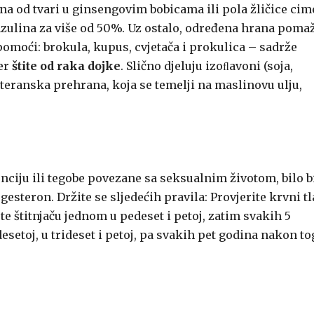
dna od tvari u ginsengovim bobicama ili pola žličice cim
zulina za više od 50%. Uz ostalo, određena hrana poma
omoći: brokula, kupus, cvjetača i prokulica – sadrže
er
štite od raka dojke
. Slično djeluju izoﬂavoni (soja,
diteranska prehrana, koja se temelji na maslinovu ulju,
enciju ili tegobe povezane sa seksualnim životom, bilo b
gesteron. Držite se sljedećih pravila: Provjerite krvni t
e štitnjaču jednom u pedeset i petoj, zatim svakih 5
esetoj, u trideset i petoj, pa svakih pet godina nakon to