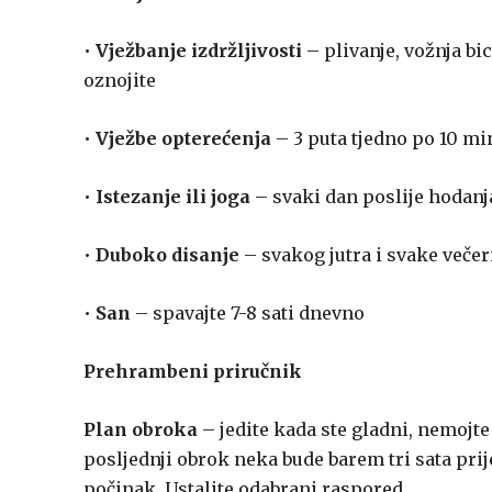
•
Vježbanje izdržljivosti
– plivanje, vožnja bi
oznojite
•
Vježbe opterećenja
– 3 puta tjedno po 10 mi
•
Istezanje ili joga
– svaki dan poslije hodanj
•
Duboko disanje
– svakog jutra i svake veče
•
San
– spavajte 7-8 sati dnevno
Prehrambeni priručnik
Plan obroka
– jedite kada ste gladni, nemojte
posljednji obrok neka bude barem tri sata pri
počinak. Ustalite odabrani raspored.