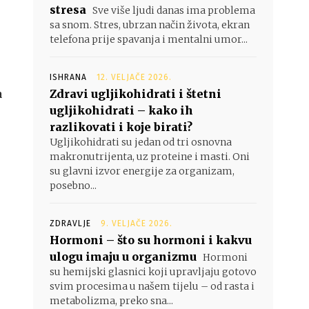
stresa
Sve više ljudi danas ima problema
sa snom. Stres, ubrzan način života, ekran
telefona prije spavanja i mentalni umor...
ISHRANA
12. VELJAČE 2026.
a
Zdravi ugljikohidrati i štetni
ugljikohidrati – kako ih
razlikovati i koje birati?
Ugljikohidrati su jedan od tri osnovna
makronutrijenta, uz proteine i masti. Oni
su glavni izvor energije za organizam,
posebno...
ZDRAVLJE
9. VELJAČE 2026.
Hormoni – što su hormoni i kakvu
ulogu imaju u organizmu
Hormoni
su hemijski glasnici koji upravljaju gotovo
svim procesima u našem tijelu – od rasta i
metabolizma, preko sna...