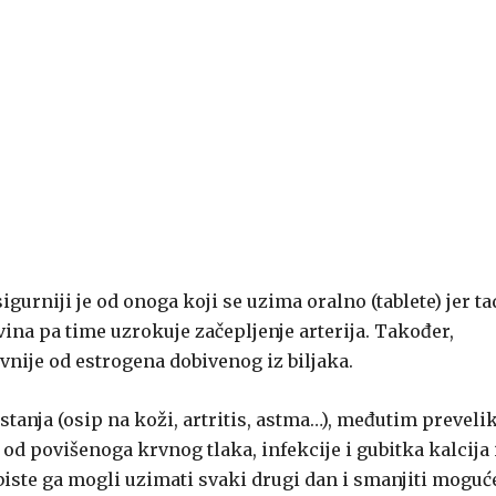
igurniji je od onoga koji se uzima oralno (tablete) jer ta
evina pa time uzrokuje začepljenje arterija. Također,
vnije od estrogena dobivenog iz biljaka.
 stanja (osip na koži, artritis, astma…), međutim preveli
od povišenoga krvnog tlaka, infekcije i gubitka kalcija 
 biste ga mogli uzimati svaki drugi dan i smanjiti moguć