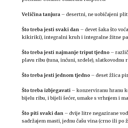
Veličina tanjura
– desertni, ne uobičajeni plit
Što treba jesti svaki dan
– devet šaka što voća
kikiriki), integralni kruh i integralne žitne 
Što treba jesti najmanje triput tjedno
– različ
plavu ribu (tuna, inćuni, srdele), slatkovodnu r
Što treba jesti jednom tjedno
– deset žlica pir
Što treba izbjegavati
– konzerviranu hranu koj
bijelu ribu, i bijeli šećer, umake s vrhnjem i
Što piti svaki dan
– dvije litre negazirane vod
sadržajem masti, jednu čašu vina (crno ili po že