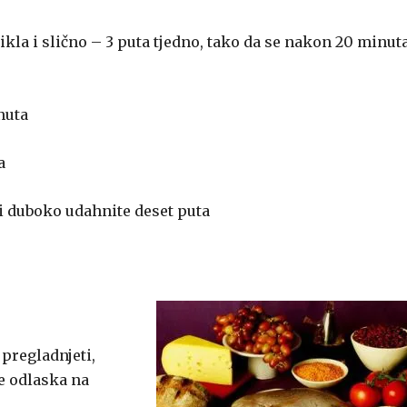
cikla i slično – 3 puta tjedno, tako da se nakon 20 minut
nuta
a
ri duboko udahnite deset puta
 pregladnjeti,
je odlaska na