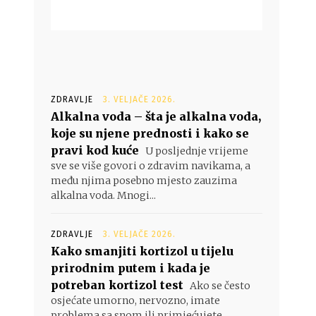
ZDRAVLJE
3. VELJAČE 2026.
Alkalna voda – šta je alkalna voda,
koje su njene prednosti i kako se
pravi kod kuće
U posljednje vrijeme
sve se više govori o zdravim navikama, a
među njima posebno mjesto zauzima
alkalna voda. Mnogi...
ZDRAVLJE
3. VELJAČE 2026.
Kako smanjiti kortizol u tijelu
prirodnim putem i kada je
potreban kortizol test
Ako se često
osjećate umorno, nervozno, imate
problema sa snom ili primjećujete