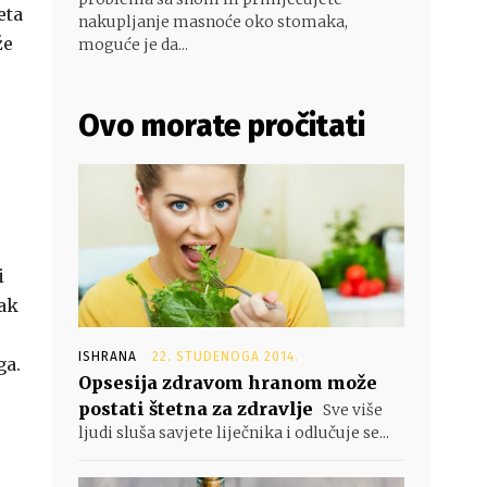
eta
nakupljanje masnoće oko stomaka,
že
moguće je da...
Ovo morate pročitati
i
lak
ISHRANA
22. STUDENOGA 2014.
ga.
Opsesija zdravom hranom može
postati štetna za zdravlje
Sve više
ljudi sluša savjete liječnika i odlučuje se...