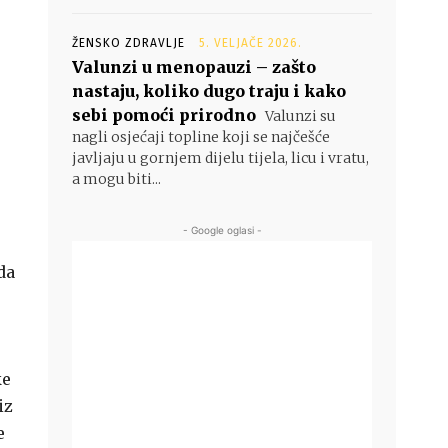
ŽENSKO ZDRAVLJE
5. VELJAČE 2026.
Valunzi u menopauzi – zašto
nastaju, koliko dugo traju i kako
sebi pomoći prirodno
Valunzi su
nagli osjećaji topline koji se najčešće
javljaju u gornjem dijelu tijela, licu i vratu,
a mogu biti...
- Google oglasi -
da
ke
iz
e