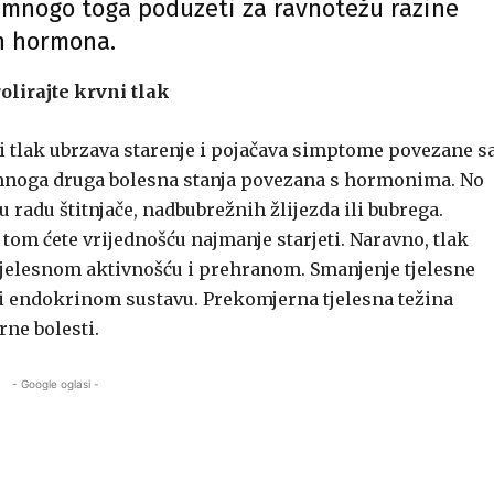
 mnogo toga poduzeti za ravnotežu razine
h hormona.
olirajte krvni tlak
i tlak ubrzava starenje i pojačava simptome povezane s
i mnoga druga bolesna stanja povezana s hormonima. No
 radu štitnjače, nadbubrežnih žlijezda ili bubrega.
 tom ćete vrijednošću najmanje starjeti. Naravno, tlak
 tjelesnom aktivnošću i prehranom. Smanjenje tjelesne
 i endokrinom sustavu. Prekomjerna tjelesna težina
rne bolesti.
- Google oglasi -