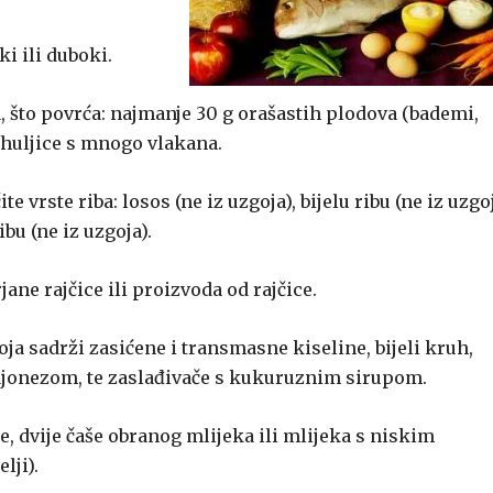
ki ili duboki.
, što povrća: najmanje 30 g orašastih plodova (bademi,
pahuljice s mnogo vlakana.
ite vrste riba: losos (ne iz uzgoja), bijelu ribu (ne iz uzgoj
ibu (ne iz uzgoja).
jane rajčice ili proizvoda od rajčice.
a sadrži zasićene i transmasne kiseline, bijeli kruh,
 majonezom, te zaslađivače s kukuruznim sirupom.
e, dvije čaše obranog mlijeka ili mlijeka s niskim
lji).