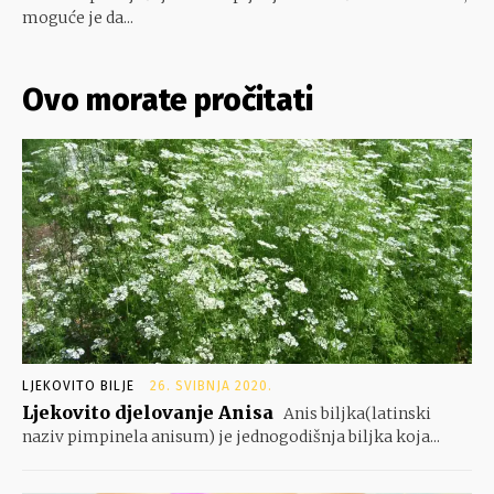
moguće je da...
Ovo morate pročitati
LJEKOVITO BILJE
26. SVIBNJA 2020.
Ljekovito djelovanje Anisa
Anis biljka(latinski
naziv pimpinela anisum) je jednogodišnja biljka koja...