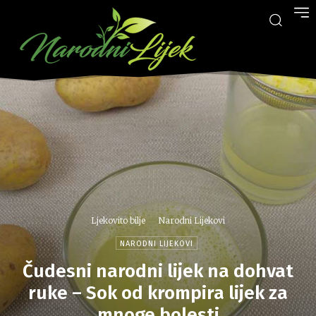
Ljekovito bilje
Narodni Lijekovi
NARODNI LIJEKOVI
Čudesni narodni lijek na dohvat
ruke – Sok od krompira lijek za
mnoge bolesti