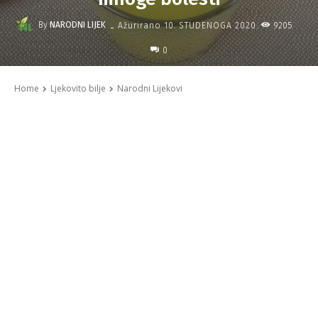
-
By
NARODNI LIJEK
9205
Ažurirano
10. STUDENOGA 2020.
0
Home
Ljekovito bilje
Narodni Lijekovi