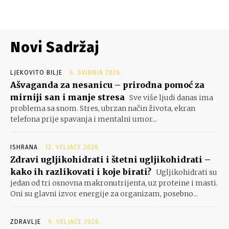
Novi Sadržaj
LJEKOVITO BILJE
6. SVIBNJA 2026.
Ašvaganda za nesanicu – prirodna pomoć za
mirniji san i manje stresa
Sve više ljudi danas ima
problema sa snom. Stres, ubrzan način života, ekran
telefona prije spavanja i mentalni umor...
ISHRANA
12. VELJAČE 2026.
Zdravi ugljikohidrati i štetni ugljikohidrati –
kako ih razlikovati i koje birati?
Ugljikohidrati su
jedan od tri osnovna makronutrijenta, uz proteine i masti.
Oni su glavni izvor energije za organizam, posebno...
ZDRAVLJE
9. VELJAČE 2026.