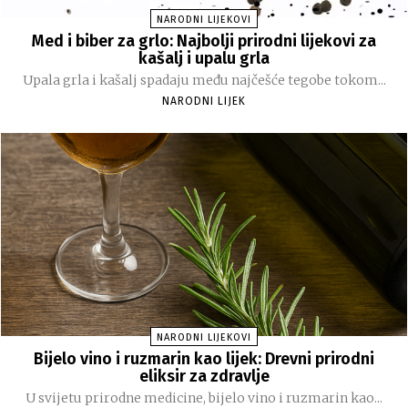
NARODNI LIJEKOVI
Med i biber za grlo: Najbolji prirodni lijekovi za
kašalj i upalu grla
Upala grla i kašalj spadaju među najčešće tegobe tokom...
NARODNI LIJEK
NARODNI LIJEKOVI
Bijelo vino i ruzmarin kao lijek: Drevni prirodni
eliksir za zdravlje
U svijetu prirodne medicine, bijelo vino i ruzmarin kao...