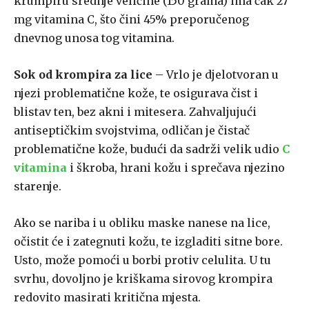
krumpiru srednje veličine (150 grama) ima čak 27
mg vitamina C, što čini 45% preporučenog
dnevnog unosa tog vitamina.
Sok od krompira za lice
– Vrlo je djelotvoran u
njezi problematične kože, te osigurava čist i
blistav ten, bez akni i mitesera. Zahvaljujući
antiseptičkim svojstvima, odličan je čistač
problematične kože, budući da sadrži velik udio
C
vitamina
i škroba, hrani kožu i sprečava njezino
starenje.
Ako se nariba i u obliku maske nanese na lice,
očistit će i zategnuti kožu, te izgladiti sitne bore.
Usto, može pomoći u borbi protiv celulita. U tu
svrhu, dovoljno je kriškama sirovog krompira
redovito masirati kritična mjesta.