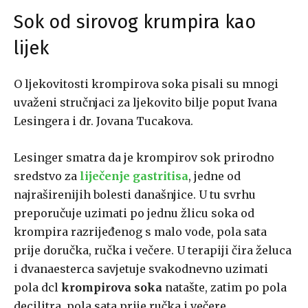
Sok od sirovog krumpira kao
lijek
O ljekovitosti krompirova soka pisali su mnogi
uvaženi stručnjaci za ljekovito bilje poput Ivana
Lesingera i dr. Jovana Tucakova.
Lesinger smatra da je krompirov sok prirodno
sredstvo za
liječenje gastritisa
, jedne od
najraširenijih bolesti današnjice. U tu svrhu
preporučuje uzimati po jednu žlicu soka od
krompira razrijeđenog s malo vode, pola sata
prije doručka, ručka i večere. U terapiji čira želuca
i dvanaesterca savjetuje svakodnevno uzimati
pola dcl
krompirova soka
natašte, zatim po pola
decilitra, pola sata prije ručka i večere.