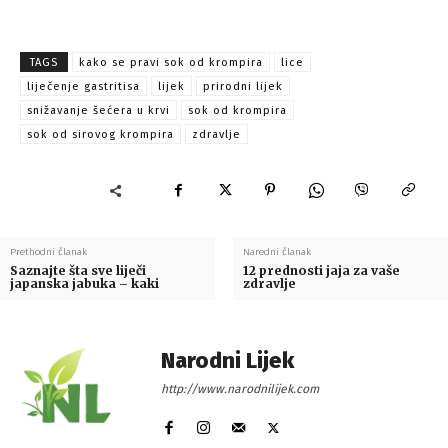
TAGS
kako se pravi sok od krompira
lice
liječenje gastritisa
lijek
prirodni lijek
snižavanje šećera u krvi
sok od krompira
sok od sirovog krompira
zdravlje
Prethodni članak
Naredni članak
Saznajte šta sve liječi
12 prednosti jaja za vaše
japanska jabuka – kaki
zdravlje
Narodni Lijek
http://www.narodnilijek.com