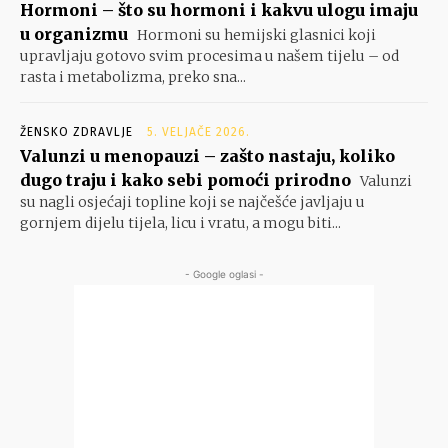
Hormoni – što su hormoni i kakvu ulogu imaju
u organizmu
Hormoni su hemijski glasnici koji
upravljaju gotovo svim procesima u našem tijelu – od
rasta i metabolizma, preko sna...
ŽENSKO ZDRAVLJE
5. VELJAČE 2026.
Valunzi u menopauzi – zašto nastaju, koliko
dugo traju i kako sebi pomoći prirodno
Valunzi
su nagli osjećaji topline koji se najčešće javljaju u
gornjem dijelu tijela, licu i vratu, a mogu biti...
- Google oglasi -