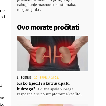
nakupljanje masnoće oko stomaka,
moguće je da...
amo
o i
Ovo morate pročitati
LIJEČENJE
25. SRPNJA 2022.
Kako liječiti akutnu upalu
su
bubrega?
Akutna upala bubrega
raspoznaje se po simptomima kao što...
se
iko