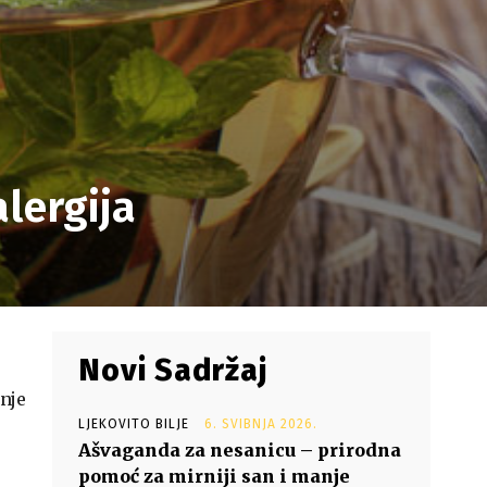
alergija
Novi Sadržaj
nje
LJEKOVITO BILJE
6. SVIBNJA 2026.
Ašvaganda za nesanicu – prirodna
pomoć za mirniji san i manje