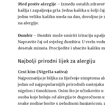
Med protiv alergije
– Između ostalih zdravstv
kašlja i zapaljenja grla. Jedna kašika u šolji 
jednu veliku kašiku meda na dan, dovoljno je za
na alergije.
Đumbir
– Đumbir može smiriti iritaciju upalj
Napravite čaj od svježeg đumbira: U vrelu vod
desetak minuta. Procijedite i ubacite kašiku m
Najbolji prirodni lijek za alergiju
Crni kim (Nigella sativa)
Najpoznatija je biljka za liječenje simptoma al
jedan od najpopularnijih prirodnih sastojaka z
nigelon i timokinon. Osim što je učinkovito u 
osoba koje boluju od alergija te dugoročnom
svake godine borite s peludnom hunjavicom, pr