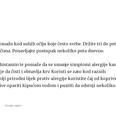
mažu kod suhih očiju koje često svrbe. Držite tri do pet
očima. Ponavljajte postupak nekoliko puta dnevno.
tihistamin te pomaže da se smanje simptomi alergije ka
je da čisti i obnavlja krv. Koristi se zato kod raznih
lji prirodni lijek protiv alergije koristite čaj od koprive
prive opariti kipućom vodom i pustiti da odstoji nekoliko
- Google oglasi -