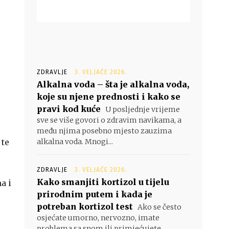
ZDRAVLJE
3. VELJAČE 2026.
Alkalna voda – šta je alkalna voda,
koje su njene prednosti i kako se
pravi kod kuće
U posljednje vrijeme
sve se više govori o zdravim navikama, a
među njima posebno mjesto zauzima
 te
alkalna voda. Mnogi...
ZDRAVLJE
3. VELJAČE 2026.
Kako smanjiti kortizol u tijelu
a i
prirodnim putem i kada je
potreban kortizol test
Ako se često
osjećate umorno, nervozno, imate
problema sa snom ili primjećujete