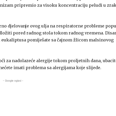
ganizam pripremio za visoku koncentraciju peludi u zrak
vorno djelovanje ovog ulja na respiratorne probleme popu
 odložiti pored radnog stola tokom radnog vremena. Disa
lja eukaliptusa pomiješate sa čajnom žlicom malsinovog
i za nadolazeće alergije tokom proljetnih dana, ubacit
ećete imati problema sa alergijama koje slijede.
- Google oglasi -