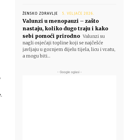
ŽENSKO ZDRAVLJE
5. VELJAČE 2026.
Valunzi u menopauzi – zašto
nastaju, koliko dugo traju i kako
sebi pomoći prirodno
Valunzi su
nagli osjećaji topline koji se najčešće
javljaju u gornjem dijelu tijela, licu i vratu,
a mogu biti...
- Google oglasi -
o
.