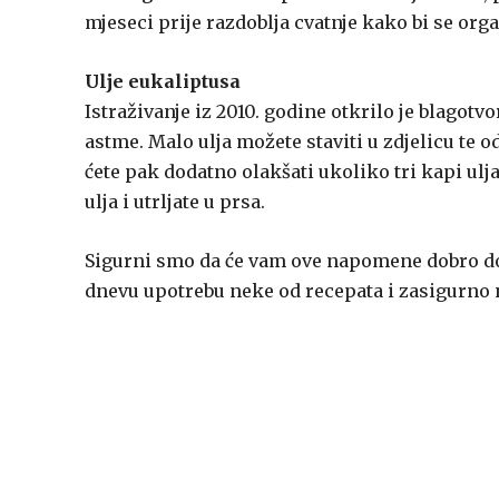
mjeseci prije razdoblja cvatnje kako bi se or
Ulje eukaliptusa
Istraživanje iz 2010. godine otkrilo je blagot
astme. Malo ulja možete staviti u zdjelicu te
ćete pak dodatno olakšati ukoliko tri kapi u
ulja i utrljate u prsa.
Sigurni smo da će vam ove napomene dobro doć
dnevu upotrebu neke od recepata i zasigurno n