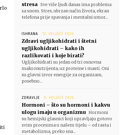
stresa
Sve više ljudi danas ima problema
grlo
sa snom. Stres, ubrzan način života, ekran
telefona prije spavanja i mentalni umor...
ISHRANA
12. VELJAČE 2026.
Zdravi ugljikohidrati i štetni
ugljikohidrati – kako ih
razlikovati i koje birati?
Ugljikohidrati su jedan od tri osnovna
makronutrijenta, uz proteine i masti. Oni
su glavni izvor energije za organizam,
posebno...
ZDRAVLJE
9. VELJAČE 2026.
Hormoni – što su hormoni i kakvu
ulogu imaju u organizmu
Hormoni
su hemijski glasnici koji upravljaju gotovo
svim procesima u našem tijelu – od rasta i
ti
metabolizma, preko sna...