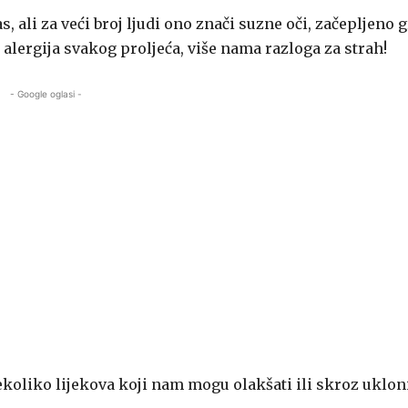
s, ali za veći broj ljudi ono znači suzne oči, začepljeno 
h alergija svakog proljeća, više nama razloga za strah!
- Google oglasi -
koliko lijekova koji nam mogu olakšati ili skroz ukloni