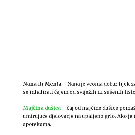
Nana
ili
Menta
– Nana je veoma dobar lijek za
se inhalirati čajem od sviježih ili sušenih list
Majčina dušica
– čaj od majčine dušice pomaže
umirujuće djelovanje na upaljeno grlo. Ako je 
apotekama.