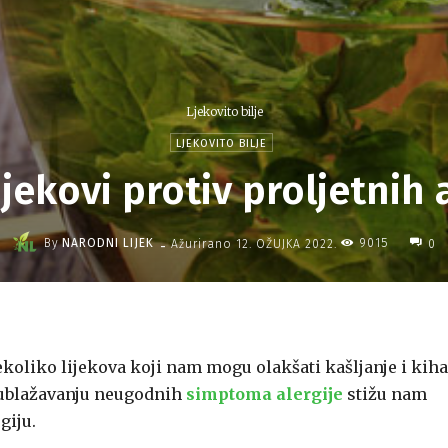
Ljekovito bilje
LJEKOVITO BILJE
lijekovi protiv proljetnih 
-
By
NARODNI LIJEK
9015
Ažurirano
12. OŽUJKA 2022.
0
koliko lijekova koji nam mogu olakšati kašljanje i kiha
i ublažavanju neugodnih
simptoma alergije
stižu nam
giju.