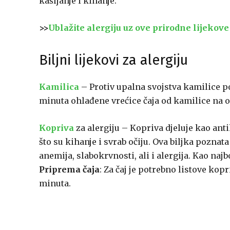
kašljanje i kihanje.
>>
Ublažite alergiju uz ove prirodne lijekove
Biljni lijekovi za alergiju
Kamilica
– Protiv upalna svojstva kamilice po
minuta ohlađene vrećice čaja od kamilice na 
Kopriva
za alergiju – Kopriva djeluje kao an
što su kihanje i svrab očiju. Ova biljka poznata 
anemija, slabokrvnosti, ali i alergija. Kao najbo
Priprema čaja
: Za čaj je potrebno listove ko
minuta.