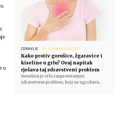
u.
t
nje
ZDRAVLJE
29. STUDENOGA 2021.
Kako protiv gorušice, žgaravice i
kiseline u grlu? Ovaj napitak
e u
rješava taj zdravstveni problem
Gorušica je vrlo rasprostranjen
zdravstveni problem, koji ne ugrožava...