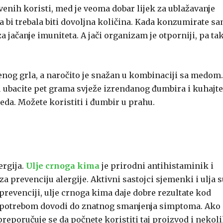
enih koristi, med je veoma dobar lijek za ublažavanje
čaja bi trebala biti dovoljna količina. Kada konzumirate s
 jačanje imuniteta. A jači organizam je otporniji, pa tak
enog grla, a naročito je snažan u kombinaciji sa medom.
u ubacite pet grama svježe izrendanog đumbira i kuhajte
eda. Možete koristiti i đumbir u prahu.
ergija.
Ulje crnoga kima
je prirodni antihistaminik i
a prevenciju alergije. Aktivni sastojci sjemenki i ulja 
prevenciji, ulje crnoga kima daje dobre rezultate kod
 upotrebom dovodi do znatnog smanjenja simptoma. Ako 
eporučuje se da počnete koristiti taj proizvod i nekol