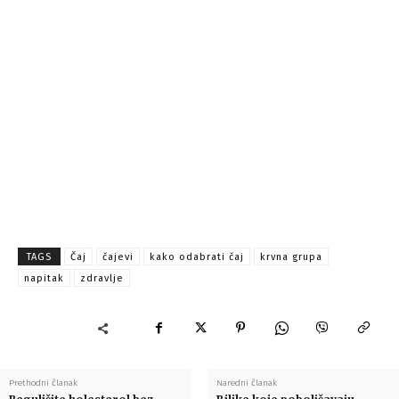
TAGS
Čaj
čajevi
kako odabrati čaj
krvna grupa
napitak
zdravlje
Prethodni članak
Naredni članak