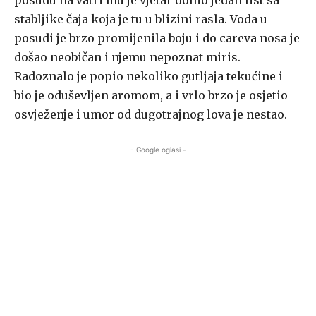
posudu na vatri mu je vjetar donio jedan list sa
stabljike čaja koja je tu u blizini rasla. Voda u
posudi je brzo promijenila boju i do careva nosa je
došao neobičan i njemu nepoznat miris.
Radoznalo je popio nekoliko gutljaja tekućine i
bio je oduševljen aromom, a i vrlo brzo je osjetio
osvježenje i umor od dugotrajnog lova je nestao.
- Google oglasi -