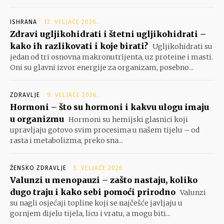
ISHRANA
12. VELJAČE 2026.
Zdravi ugljikohidrati i štetni ugljikohidrati –
kako ih razlikovati i koje birati?
Ugljikohidrati su
jedan od tri osnovna makronutrijenta, uz proteine i masti.
Oni su glavni izvor energije za organizam, posebno...
ZDRAVLJE
9. VELJAČE 2026.
Hormoni – što su hormoni i kakvu ulogu imaju
u organizmu
Hormoni su hemijski glasnici koji
upravljaju gotovo svim procesima u našem tijelu – od
rasta i metabolizma, preko sna...
ŽENSKO ZDRAVLJE
5. VELJAČE 2026.
Valunzi u menopauzi – zašto nastaju, koliko
dugo traju i kako sebi pomoći prirodno
Valunzi
su nagli osjećaji topline koji se najčešće javljaju u
gornjem dijelu tijela, licu i vratu, a mogu biti...