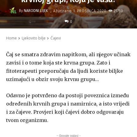
-
By
NARODNI LIJEK
21780
Ažurirano
1. PROSINCA 2020.
0
Home
Ljekovito bilje
Čajevi
Čaj se smatra zdravim napitkom, ali njegov učinak
zavisi i o tome koja ste krvna grupa. Zato i
fitoterapeuti preporučaju da ljudi koriste biljke
uzimajući u obzir svoju krvnu grupu…
Odavno je potvrđeno da postoji poveznica između
određenih krvnih grupa i namirnica, a isto vrijedi
i za čajeve. Provjeri koji čajevi dobro odgovaraju
tvom organizmu.
- Google oglasi -