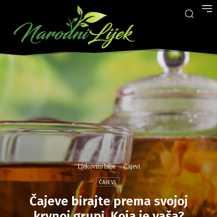
Ljekovito bilje
Čajevi
ČAJEVI
Čajeve birajte prema svojoj
krvnoj grupi, Koja je vaša?