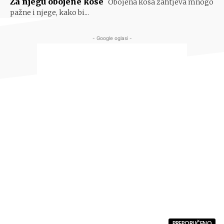
Za njegu obojene kose
Obojena kosa zahtjeva mnogo
pažne i njege, kako bi...
- Google oglasi -
PREPORUČENO