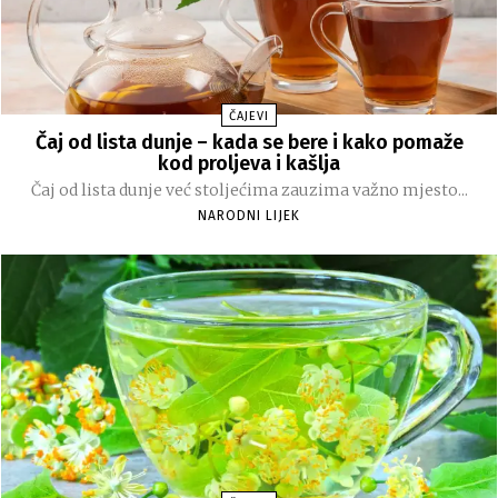
ČAJEVI
Čaj od lista dunje – kada se bere i kako pomaže
kod proljeva i kašlja
Čaj od lista dunje već stoljećima zauzima važno mjesto...
NARODNI LIJEK