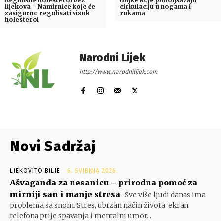
Regulišite holesterol bez
Biljke koje poboljšavaju
lijekova – Namirnice koje će
cirkulaciju u nogama i
zasigurno regulisati visok
rukama
holesterol
Narodni Lijek
http://www.narodnilijek.com
Novi Sadržaj
LJEKOVITO BILJE
6. SVIBNJA 2026.
Ašvaganda za nesanicu – prirodna pomoć za
mirniji san i manje stresa
Sve više ljudi danas ima
problema sa snom. Stres, ubrzan način života, ekran
telefona prije spavanja i mentalni umor...