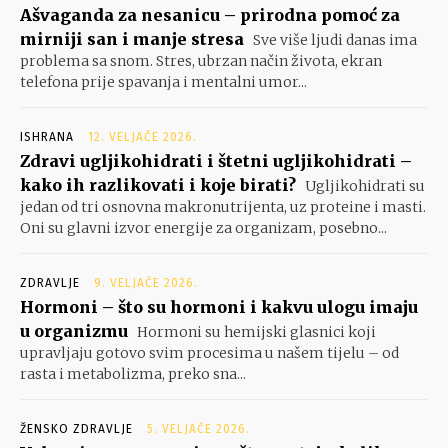
Ašvaganda za nesanicu – prirodna pomoć za
mirniji san i manje stresa
Sve više ljudi danas ima
problema sa snom. Stres, ubrzan način života, ekran
telefona prije spavanja i mentalni umor...
ISHRANA
12. VELJAČE 2026.
Zdravi ugljikohidrati i štetni ugljikohidrati –
kako ih razlikovati i koje birati?
Ugljikohidrati su
jedan od tri osnovna makronutrijenta, uz proteine i masti.
Oni su glavni izvor energije za organizam, posebno...
ZDRAVLJE
9. VELJAČE 2026.
Hormoni – što su hormoni i kakvu ulogu imaju
u organizmu
Hormoni su hemijski glasnici koji
upravljaju gotovo svim procesima u našem tijelu – od
rasta i metabolizma, preko sna...
ŽENSKO ZDRAVLJE
5. VELJAČE 2026.