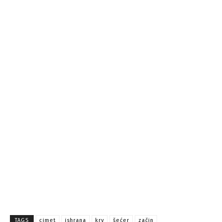
TAGS
cimet
ishrana
krv
šećer
začin