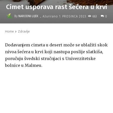
Cimet usporava rast šećera u krvi
-
By
NARODNI LIJEK
663
Ažurirano
1. PROSINCA 2023.
0
Home
Zdravlje
Dodavanjem cimeta u desert može se ublažiti skok
nivoa šećera u krvi koji nastupa poslije slatkiša,
poručuju švedski stručnjaci s Univerzitetske
bolnice u Malmeu.