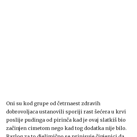
Oni su kod grupe od četrnaest zdravih
dobrovoljaca ustanovili sporiji rast šećera u krvi
poslije pudinga od pirinča kad je ovaj slatkiš bio
začinjen cimetom nego kad tog dodatka nije bilo.
Razlog za to djelimično se pripisuje činjenici da