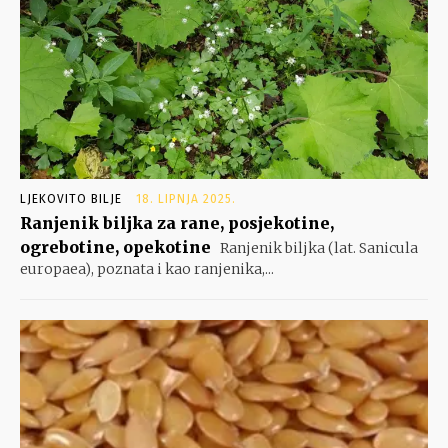
LJEKOVITO BILJE
18. LIPNJA 2025.
Ranjenik biljka za rane, posjekotine,
ogrebotine, opekotine
Ranjenik biljka (lat. Sanicula
europaea), poznata i kao ranjenika,...