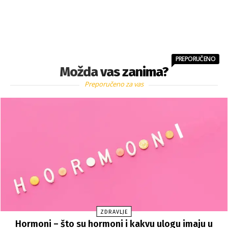
PREPORUČENO
Možda vas zanima?
Preporučeno za vas
ZDRAVLJE
Hormoni – što su hormoni i kakvu ulogu imaju u