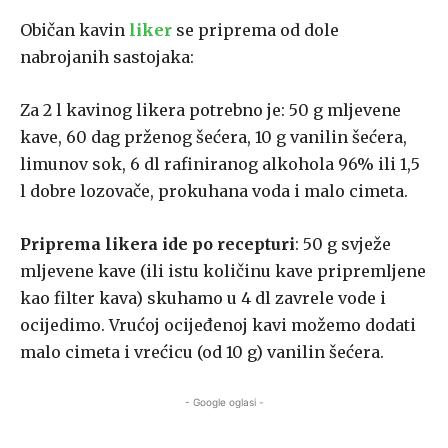
Običan kavin
liker
se priprema od dole
nabrojanih sastojaka:
Za 2 l kavinog likera potrebno je: 50 g mljevene
kave, 60 dag prženog šećera, 10 g vanilin šećera,
limunov sok, 6 dl rafiniranog alkohola 96% ili 1,5
l dobre lozovače, prokuhana voda i malo cimeta.
Priprema likera ide po recepturi
: 50 g svježe
mljevene kave (ili istu količinu kave pripremljene
kao filter kava) skuhamo u 4 dl zavrele vode i
ocijedimo. Vrućoj ocijeđenoj kavi možemo dodati
malo cimeta i vrećicu (od 10 g) vanilin šećera.
- Google oglasi -