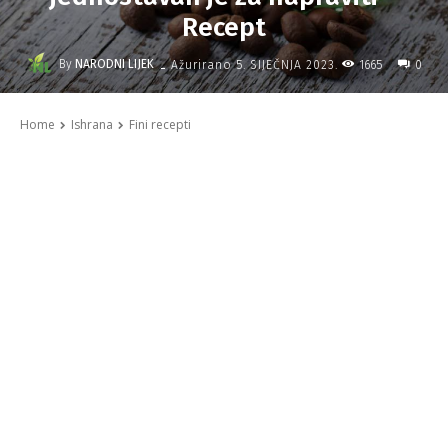
Recept
-
By
NARODNI LIJEK
1665
Ažurirano
5. SIJEČNJA 2023.
0
Home
Ishrana
Fini recepti