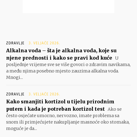
ZDRAVLJE
3. VELJAČE 2026.
Alkalna voda – šta je alkalna voda, koje su
njene prednosti i kako se pravi kod kuće
U
posljednje vrijeme sve se više govori o zdravim navikama,
a među njima posebno mjesto zauzima alkalna voda.
Mnogi...
ZDRAVLJE
3. VELJAČE 2026.
Kako smanjiti kortizol u tijelu prirodnim
putem i kada je potreban kortizol test
Ako se
često osjećate umorno, nervozno, imate problema sa
snom ili primjećujete nakupljanje masnoće oko stomaka,
moguće je da...