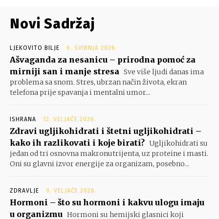
Novi Sadržaj
LJEKOVITO BILJE
6. SVIBNJA 2026.
Ašvaganda za nesanicu – prirodna pomoć za
mirniji san i manje stresa
Sve više ljudi danas ima
problema sa snom. Stres, ubrzan način života, ekran
telefona prije spavanja i mentalni umor...
ISHRANA
12. VELJAČE 2026.
Zdravi ugljikohidrati i štetni ugljikohidrati –
kako ih razlikovati i koje birati?
Ugljikohidrati su
jedan od tri osnovna makronutrijenta, uz proteine i masti.
Oni su glavni izvor energije za organizam, posebno...
ZDRAVLJE
9. VELJAČE 2026.
Hormoni – što su hormoni i kakvu ulogu imaju
u organizmu
Hormoni su hemijski glasnici koji