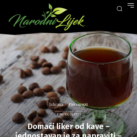
Ishrana
Fini recepti
FINI RECEPTI
Domaći liker od kave –
jednostavan je za napraviti –