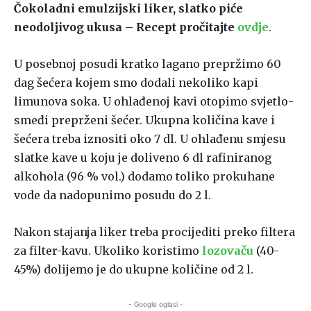
Čokoladni emulzijski liker, slatko piće
neodoljivog ukusa – Recept pročitajte
ovdje
.
U posebnoj posudi kratko lagano prepržimo 60
dag šećera kojem smo dodali nekoliko kapi
limunova soka. U ohlađenoj kavi otopimo svjetlo-
smeđi preprženi šećer. Ukupna količina kave i
šećera treba iznositi oko 7 dl. U ohlađenu smjesu
slatke kave u koju je doliveno 6 dl rafiniranog
alkohola (96 % vol.) dodamo toliko prokuhane
vode da nadopunimo posudu do 2 l.
Nakon stajanja liker treba procijediti preko filtera
za filter-kavu. Ukoliko koristimo
lozovaču
(40-
45%) dolijemo je do ukupne količine od 2 l.
- Google oglasi -