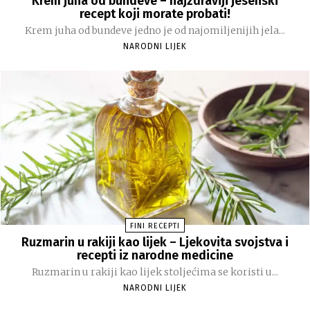
Krem juha od bundeve – najzdraviji jesenski
recept koji morate probati!
Krem juha od bundeve jedno je od najomiljenijih jela...
NARODNI LIJEK
FINI RECEPTI
Ruzmarin u rakiji kao lijek – Ljekovita svojstva i
recepti iz narodne medicine
Ruzmarin u rakiji kao lijek stoljećima se koristi u...
NARODNI LIJEK