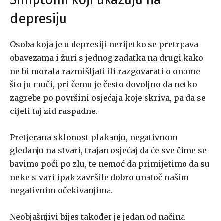
Simptomi koji ukazuju na
depresiju
Osoba koja je u depresiji nerijetko se pretrpava
obavezama i žuri s jednog zadatka na drugi kako
ne bi morala razmišljati ili razgovarati o onome
što ju muči, pri čemu je često dovoljno da netko
zagrebe po površini osjećaja koje skriva, pa da se
cijeli taj zid raspadne.
Pretjerana sklonost plakanju, negativnom
gledanju na stvari, trajan osjećaj da će sve čime se
bavimo poći po zlu, te nemoć da primijetimo da su
neke stvari ipak završile dobro unatoč našim
negativnim očekivanjima.
Neobjašnjivi bijes također je jedan od načina