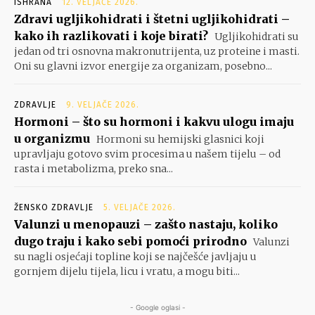
ISHRANA
12. VELJAČE 2026.
Zdravi ugljikohidrati i štetni ugljikohidrati –
kako ih razlikovati i koje birati?
Ugljikohidrati su
jedan od tri osnovna makronutrijenta, uz proteine i masti.
Oni su glavni izvor energije za organizam, posebno...
ZDRAVLJE
9. VELJAČE 2026.
Hormoni – što su hormoni i kakvu ulogu imaju
u organizmu
Hormoni su hemijski glasnici koji
upravljaju gotovo svim procesima u našem tijelu – od
rasta i metabolizma, preko sna...
ŽENSKO ZDRAVLJE
5. VELJAČE 2026.
Valunzi u menopauzi – zašto nastaju, koliko
dugo traju i kako sebi pomoći prirodno
Valunzi
su nagli osjećaji topline koji se najčešće javljaju u
gornjem dijelu tijela, licu i vratu, a mogu biti...
- Google oglasi -