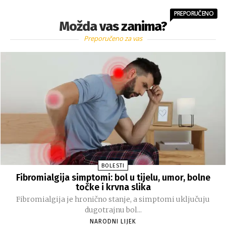
PREPORUČENO
Možda vas zanima?
Preporučeno za vas
BOLESTI
Fibromialgija simptomi: bol u tijelu, umor, bolne
točke i krvna slika
Fibromialgija je hronično stanje, a simptomi uključuju
dugotrajnu bol...
NARODNI LIJEK