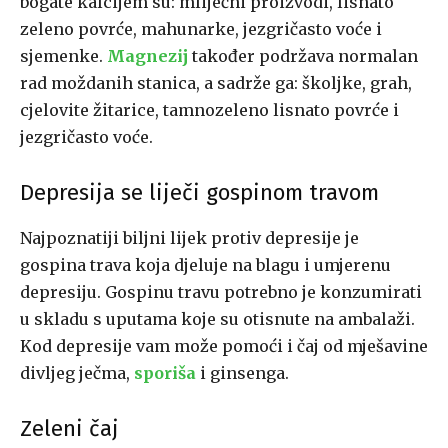
bogate kalcijem su: mliječni proizvodi, lisnato
zeleno povrće, mahunarke, jezgričasto voće i
sjemenke.
Magnezij
također podržava normalan
rad moždanih stanica, a sadrže ga: školjke, grah,
cjelovite žitarice, tamnozeleno lisnato povrće i
jezgričasto voće.
Depresija se liječi gospinom travom
Najpoznatiji biljni lijek protiv depresije je
gospina trava koja djeluje na blagu i umjerenu
depresiju. Gospinu travu potrebno je konzumirati
u skladu s uputama koje su otisnute na ambalaži.
Kod depresije vam može pomoći i čaj od mješavine
divljeg ječma,
sporiša
i ginsenga.
Zeleni čaj