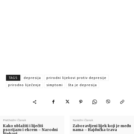
TAGS
depresija
prirodni lijekovi protiv depresije
prirodno liječenje
simptomi
šta je depresija
Prethodni članak
Naredni članak
Kako ublažiti i liječiti
Zaboravljeni lijek koji je među
psorijazu i ekcem – Narodni
nama – Hajdučka trava
lijekovi