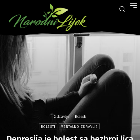
Zdravlje
Bolesti
BOLESTI
MENTALNO ZDRAVLJE
Depresija je bolest sa bezbroj lica