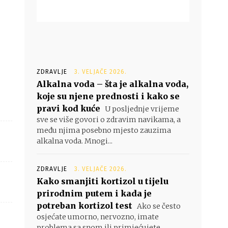
ZDRAVLJE
3. VELJAČE 2026.
Alkalna voda – šta je alkalna voda,
koje su njene prednosti i kako se
pravi kod kuće
U posljednje vrijeme
sve se više govori o zdravim navikama, a
među njima posebno mjesto zauzima
alkalna voda. Mnogi...
ZDRAVLJE
3. VELJAČE 2026.
Kako smanjiti kortizol u tijelu
prirodnim putem i kada je
potreban kortizol test
Ako se često
osjećate umorno, nervozno, imate
problema sa snom ili primjećujete