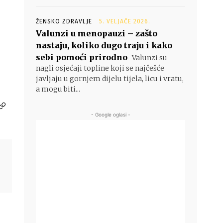
ŽENSKO ZDRAVLJE
5. VELJAČE 2026.
Valunzi u menopauzi – zašto
nastaju, koliko dugo traju i kako
sebi pomoći prirodno
Valunzi su
nagli osjećaji topline koji se najčešće
javljaju u gornjem dijelu tijela, licu i vratu,
a mogu biti...
- Google oglasi -