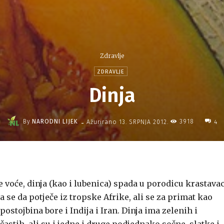
Zdravlje
ZDRAVLJE
Dinja
-
By
NARODNI LIJEK
3918
Ažurirano
13. SRPNJA 2012.
4
e voće, dinja (kao i lubenica) spada u porodicu krastavac
 se da potječe iz tropske Afrike, ali se za primat kao
postojbina bore i Indija i Iran. Dinja ima zelenih i