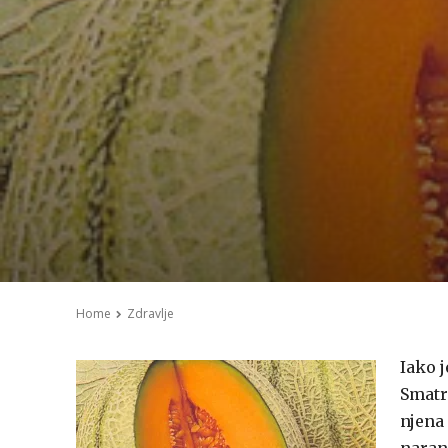
Home
Zdravlje
Iako j
Smatra
njena 