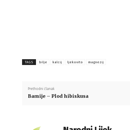
TAGS
bilje
kalcij
ljekovito
magnezij
Prethodni članak
Bamije – Plod hibiskusa
Narodni Lijek