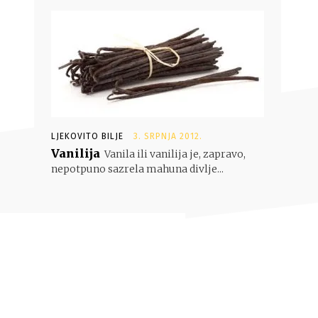
LJEKOVITO BILJE
3. SRPNJA 2012.
Vanilija
Vanila ili vanilija je, zapravo,
nepotpuno sazrela mahuna divlje...