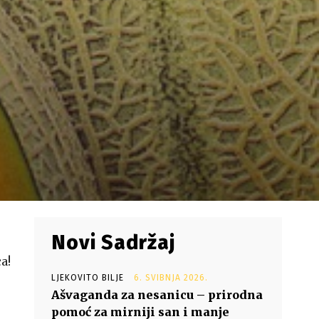
Novi Sadržaj
a!
LJEKOVITO BILJE
6. SVIBNJA 2026.
Ašvaganda za nesanicu – prirodna
pomoć za mirniji san i manje