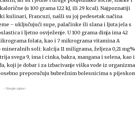
astih, ali su i jedne i druge podjednako sočne, slatke i
alorične (u 100 grama 122 kJ, ili 29 kcal). Najpoznatiji
ki kulinari, Francuzi, našli su joj pedesetak načina
me – uključujući supe, palačinke ili slana i ljuta jela s
lastica i ljetno osvježenje. U 100 grama dinja ima 42
mikrograma folata, kao i 7 mikrograma vitamina A
 mineralnih soli: kalcija 11 miligrama, željeza 0,21 mg%
atrija svega 9, ima i cinka, bakra, mangana i selena, kao i
 koji je dobar i za izbacivanje viška vode iz organizma
se posebno preporučuju bubrežnim bolesnicima s pijesko
- Google oglasi -