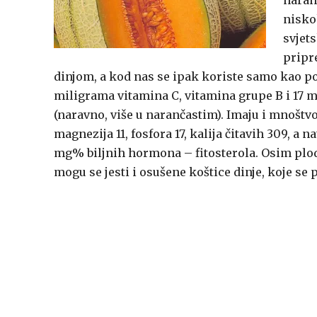
naranč
niskok
svjets
pripre
dinjom, a kod nas se ipak koriste samo kao pos
miligrama vitamina C, vitamina grupe B i 17 
(naravno, više u narančastim). Imaju i mnoštvo
magnezija 11, fosfora 17, kalija čitavih 309, a n
mg% biljnih hormona – fitosterola. Osim ploda,
mogu se jesti i osušene koštice dinje, koje 