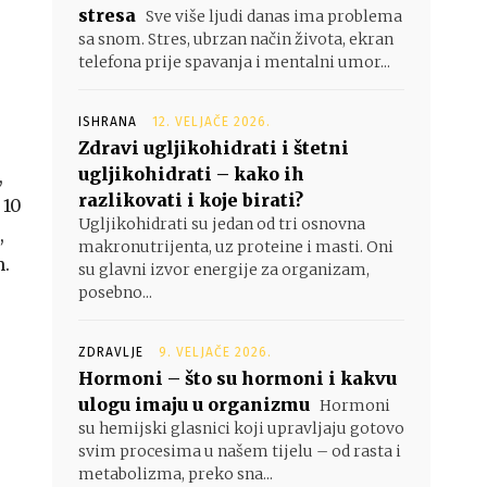
stresa
Sve više ljudi danas ima problema
sa snom. Stres, ubrzan način života, ekran
telefona prije spavanja i mentalni umor...
ISHRANA
12. VELJAČE 2026.
Zdravi ugljikohidrati i štetni
ugljikohidrati – kako ih
,
razlikovati i koje birati?
 10
Ugljikohidrati su jedan od tri osnovna
,
makronutrijenta, uz proteine i masti. Oni
m.
su glavni izvor energije za organizam,
posebno...
ZDRAVLJE
9. VELJAČE 2026.
Hormoni – što su hormoni i kakvu
ulogu imaju u organizmu
Hormoni
su hemijski glasnici koji upravljaju gotovo
svim procesima u našem tijelu – od rasta i
metabolizma, preko sna...