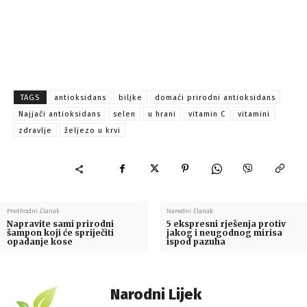
TAGS
antioksidans
biljke
domaći prirodni antioksidans
Najjači antioksidans
selen
u hrani
vitamin C
vitamini
zdravlje
željezo u krvi
Prethodni članak
Naredni članak
Napravite sami prirodni
5 ekspresni rješenja protiv
šampon koji će spriječiti
jakog i neugodnog mirisa
opadanje kose
ispod pazuha
Narodni Lijek