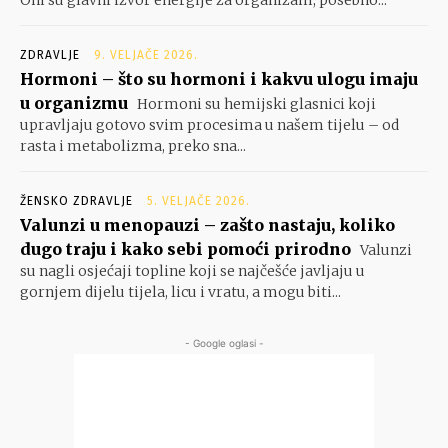
Oni su glavni izvor energije za organizam, posebno...
ZDRAVLJE
9. VELJAČE 2026.
Hormoni – što su hormoni i kakvu ulogu imaju
u organizmu
Hormoni su hemijski glasnici koji
upravljaju gotovo svim procesima u našem tijelu – od
rasta i metabolizma, preko sna...
ŽENSKO ZDRAVLJE
5. VELJAČE 2026.
Valunzi u menopauzi – zašto nastaju, koliko
dugo traju i kako sebi pomoći prirodno
Valunzi
su nagli osjećaji topline koji se najčešće javljaju u
gornjem dijelu tijela, licu i vratu, a mogu biti...
- Google oglasi -