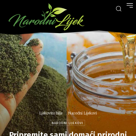
Ljekovito bilje
Narodni Lijekovi
NARODNI LIJEKOVI
Pripremite sami domaći prirodni