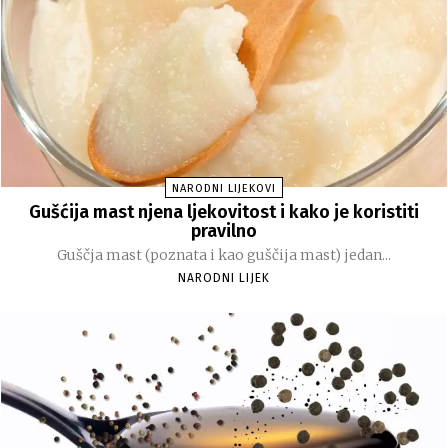
NARODNI LIJEKOVI
Gušćija mast njena ljekovitost i kako je koristiti
pravilno
Guščja mast (poznata i kao guščija mast) jedan...
NARODNI LIJEK