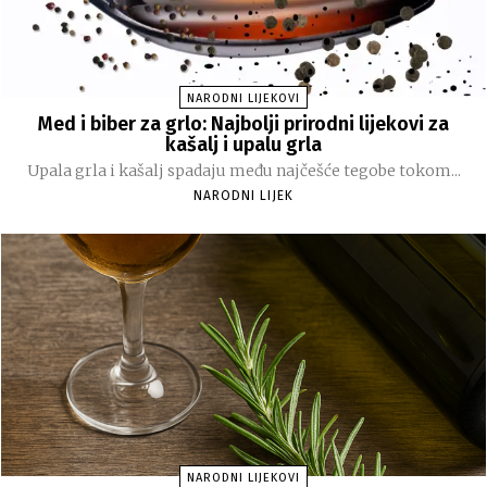
NARODNI LIJEKOVI
Med i biber za grlo: Najbolji prirodni lijekovi za
kašalj i upalu grla
Upala grla i kašalj spadaju među najčešće tegobe tokom...
NARODNI LIJEK
NARODNI LIJEKOVI