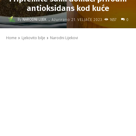
antioksidans kod kuće
-
By
NARODNI LIJEK
1657
Ažurirano
21. VELJAČE 2023.
0
Home
Ljekovito bilje
Narodni Lijekovi