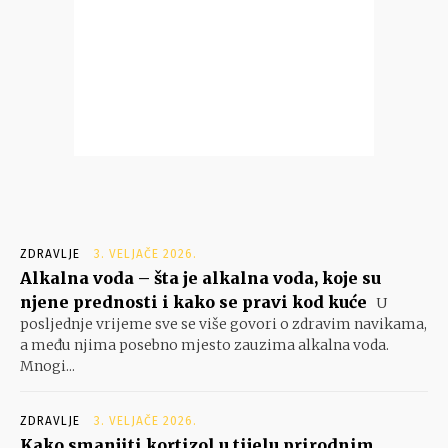
ZDRAVLJE
3. VELJAČE 2026.
Alkalna voda – šta je alkalna voda, koje su
njene prednosti i kako se pravi kod kuće
U
posljednje vrijeme sve se više govori o zdravim navikama,
a među njima posebno mjesto zauzima alkalna voda.
Mnogi...
ZDRAVLJE
3. VELJAČE 2026.
Kako smanjiti kortizol u tijelu prirodnim