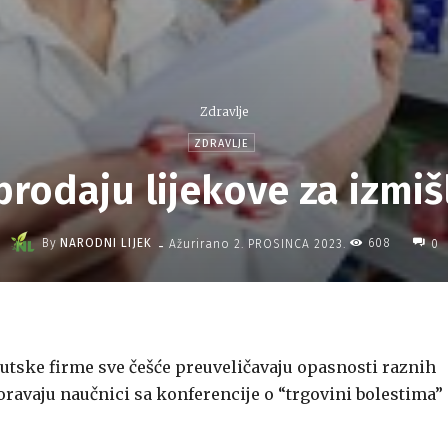
Zdravlje
ZDRAVLJE
rodaju lijekove za izmiš
-
By
NARODNI LIJEK
608
Ažurirano
2. PROSINCA 2023.
0
eutske firme sve češće preuveličavaju opasnosti raznih
oravaju naučnici sa konferencije o “trgovini bolestima”