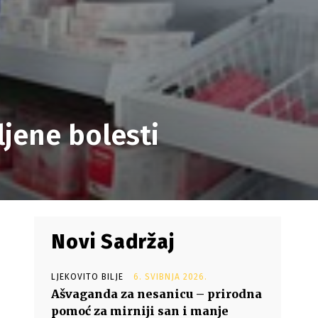
ljene bolesti
Novi Sadržaj
LJEKOVITO BILJE
6. SVIBNJA 2026.
Ašvaganda za nesanicu – prirodna
pomoć za mirniji san i manje