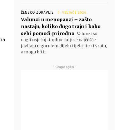
ŽENSKO ZDRAVLJE
5. VELJAČE 2026.
Valunzi u menopauzi – zašto
nastaju, koliko dugo traju i kako
sebi pomoći prirodno
Valunzi su
ma
nagli osjećaji topline koji se najčešće
javljaju u gornjem dijelu tijela, licu i vratu,
a mogu biti...
- Google oglasi -