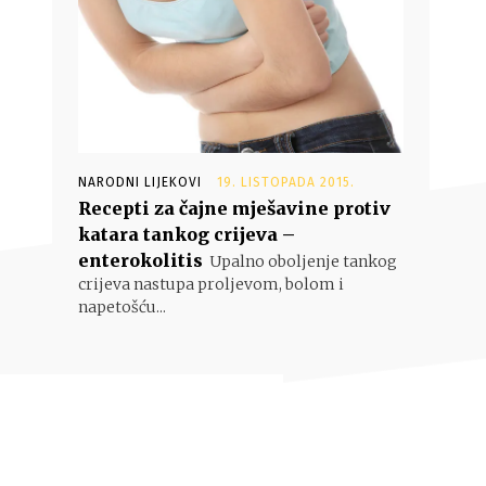
NARODNI LIJEKOVI
19. LISTOPADA 2015.
Recepti za čajne mješavine protiv
katara tankog crijeva –
enterokolitis
Upalno oboljenje tankog
crijeva nastupa proljevom, bolom i
napetošću...