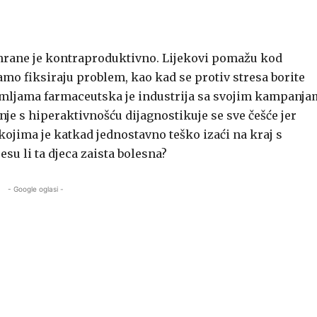
sahrane je kontraproduktivno. Lijekovi pomažu kod
mo fiksiraju problem, kao kad se protiv stresa borite
mljama farmaceutska je industrija sa svojim kampanja
nje s hiperaktivnošću dijagnostikuje se sve češće jer
kojima je katkad jednostavno teško izaći na kraj s
su li ta djeca zaista bolesna?
- Google oglasi -