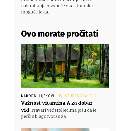
nakupljanje masnoće oko stomaka,
moguće je da...
Ovo morate pročitati
NARODNI LIJEKOVI
19. STUDENOGA 2012.
Važnost vitamina A za dobar
vid
Travari već stoljećima pišu da je
peršin blagotvoran za...