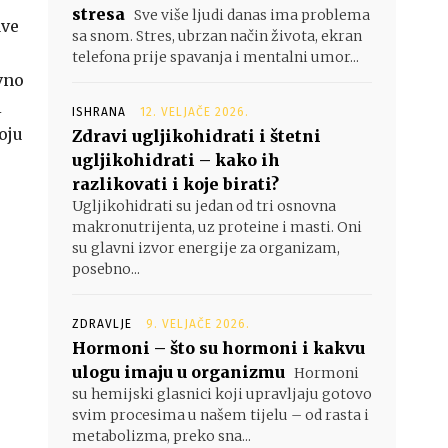
stresa
Sve više ljudi danas ima problema
ave
sa snom. Stres, ubrzan način života, ekran
telefona prije spavanja i mentalni umor...
avno
i
ISHRANA
12. VELJAČE 2026.
oju
Zdravi ugljikohidrati i štetni
ugljikohidrati – kako ih
razlikovati i koje birati?
Ugljikohidrati su jedan od tri osnovna
makronutrijenta, uz proteine i masti. Oni
su glavni izvor energije za organizam,
posebno...
ZDRAVLJE
9. VELJAČE 2026.
Hormoni – što su hormoni i kakvu
ulogu imaju u organizmu
Hormoni
su hemijski glasnici koji upravljaju gotovo
svim procesima u našem tijelu – od rasta i
metabolizma, preko sna...