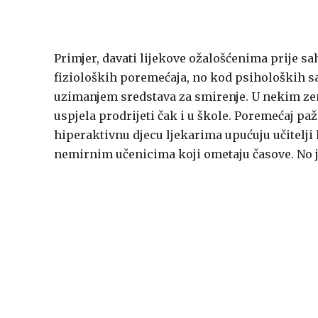
Primjer, davati lijekove ožalošćenima prije 
fizioloških poremećaja, no kod psiholoških sa
uzimanjem sredstava za smirenje. U nekim ze
uspjela prodrijeti čak i u škole. Poremećaj paž
hiperaktivnu djecu ljekarima upućuju učitelji 
nemirnim učenicima koji ometaju časove. No je