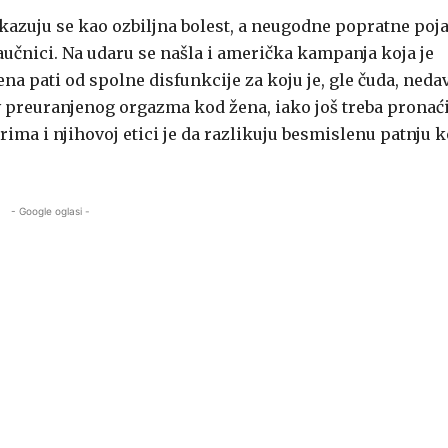
ikazuju se kao ozbiljna bolest, a neugodne popratne poj
aučnici. Na udaru se našla i američka kampanja koja je
ena pati od spolne disfunkcije za koju je, gle čuda, ned
tiv preuranjenog orgazma kod žena, iako još treba pronać
arima i njihovoj etici je da razlikuju besmislenu patnju k
- Google oglasi -