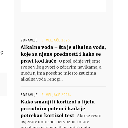
ZDRAVLJE
3. VELJAČE 2026.
Alkalna voda – šta je alkalna voda,
koje su njene prednosti i kako se
pravi kod kuće
U posljednje vrijeme
sve se više govori o zdravim navikama, a
među njima posebno mjesto zauzima
alkalna voda. Mnogi...
ZDRAVLJE
3. VELJAČE 2026.
Kako smanjiti kortizol u tijelu
prirodnim putem i kada je
potreban kortizol test
Ako se često
osjećate umorno, nervozno, imate
problema sa snom ili primjećujete