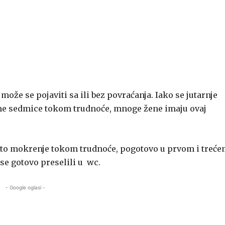
že se pojaviti sa ili bez povraćanja. Iako se jutarnje
sme sedmice tokom trudnoće, mnoge žene imaju ovaj
sto mokrenje tokom trudnoće, pogotovo u prvom i treć
 se gotovo preselili u wc.
- Google oglasi -