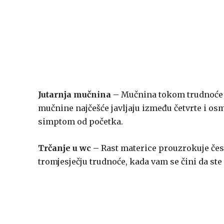
Jutarnja mučnina –
Mučnina tokom trudnoće mo
mučnine najčešće javljaju između četvrte i o
simptom od početka.
Trčanje u wc –
Rast materice prouzrokuje če
tromjesječju trudnoće, kada vam se čini da ste