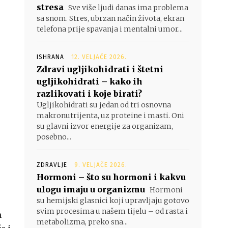
stresa
Sve više ljudi danas ima problema
sa snom. Stres, ubrzan način života, ekran
telefona prije spavanja i mentalni umor...
ISHRANA
12. VELJAČE 2026.
Zdravi ugljikohidrati i štetni
ugljikohidrati – kako ih
razlikovati i koje birati?
Ugljikohidrati su jedan od tri osnovna
makronutrijenta, uz proteine i masti. Oni
su glavni izvor energije za organizam,
posebno...
ZDRAVLJE
9. VELJAČE 2026.
Hormoni – što su hormoni i kakvu
ulogu imaju u organizmu
Hormoni
su hemijski glasnici koji upravljaju gotovo
svim procesima u našem tijelu – od rasta i
m
metabolizma, preko sna...