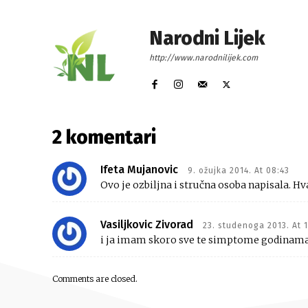
Narodni Lijek
http://www.narodnilijek.com
2 komentari
Ifeta Mujanovic
9. ožujka 2014. At 08:43
Ovo je ozbiljna i stručna osoba napisala. Hva
Vasiljkovic Zivorad
23. studenoga 2013. At 1
i ja imam skoro sve te simptome godin
Comments are closed.