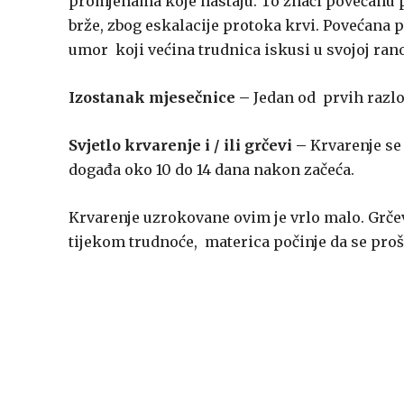
promjenama koje nastaju. To znači povećanu p
brže, zbog eskalacije protoka krvi. Povećana 
umor koji većina trudnica iskusi u svojoj ran
Izostanak mjesečnice –
Jedan od prvih razlo
Svjetlo krvarenje i / ili grčevi –
Krvarenje se
događa oko 10 do 14 dana nakon začeća.
Krvarenje uzrokovane ovim je vrlo malo. Grčev
tijekom trudnoće, materica počinje da se proši