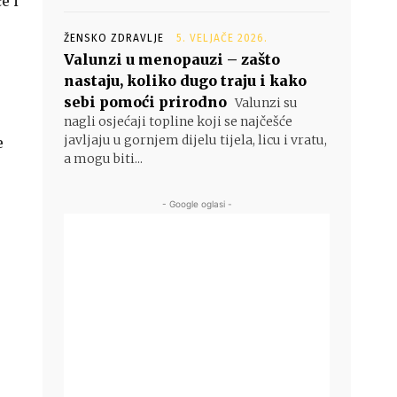
e i
ŽENSKO ZDRAVLJE
5. VELJAČE 2026.
Valunzi u menopauzi – zašto
nastaju, koliko dugo traju i kako
sebi pomoći prirodno
Valunzi su
nagli osjećaji topline koji se najčešće
javljaju u gornjem dijelu tijela, licu i vratu,
e
a mogu biti...
- Google oglasi -
o