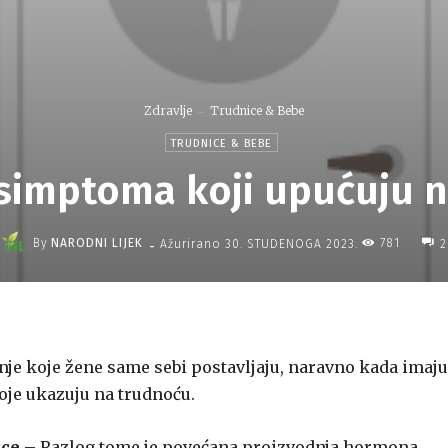
Zdravlje
Trudnice & Bebe
TRUDNICE & BEBE
 simptoma koji upućuju 
-
By
NARODNI LIJEK
781
Ažurirano
30. STUDENOGA 2023.
2
anje koje žene same sebi postavljaju, naravno kada imaju
oje ukazuju na trudnoću.
ice –
Razlog tome je povećana proizvodnja hormona