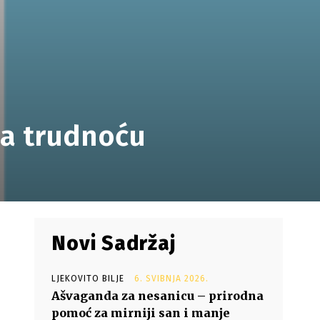
na trudnoću
Novi Sadržaj
LJEKOVITO BILJE
6. SVIBNJA 2026.
Ašvaganda za nesanicu – prirodna
pomoć za mirniji san i manje