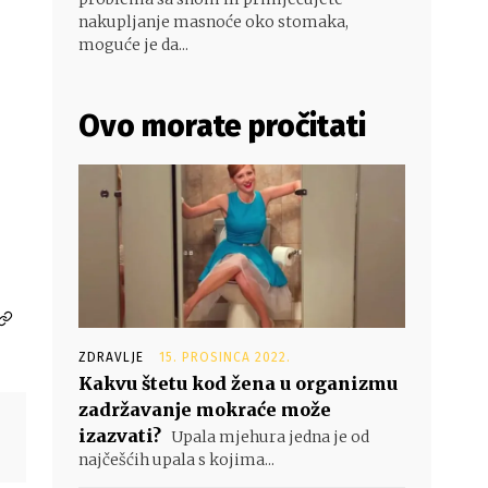
nakupljanje masnoće oko stomaka,
moguće je da...
Ovo morate pročitati
ZDRAVLJE
15. PROSINCA 2022.
Kakvu štetu kod žena u organizmu
zadržavanje mokraće može
izazvati?
Upala mjehura jedna je od
najčešćih upala s kojima...