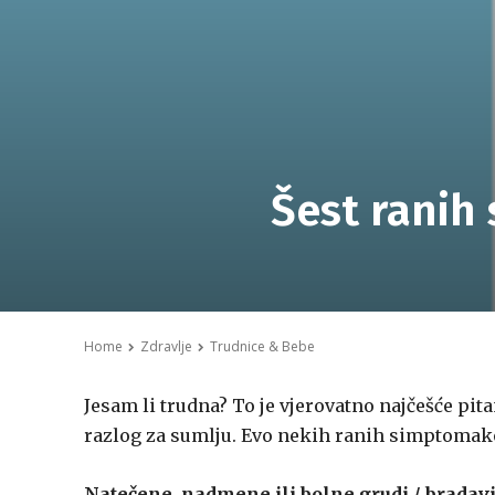
Šest ranih
Home
Zdravlje
Trudnice & Bebe
Jesam li trudna? To je vjerovatno najčešće pit
razlog za sumlju. Evo nekih ranih simptomak
Natečene, nadmene ili bolne grudi / bradav