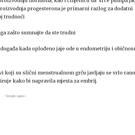
roizvodnju hormona, kao i činjenicu da srce pumpa jač
proizvodnja progesterona je primarni razlog za dodatni
oj trudnoći
ga zašto sumnajte da ste trudni
 događa kada oplođeno jaje ode u endometriju i običnos
i koji su slični menstrualnom grču javljaju se vrlo ran
ruje kako bi napravila mjesta za embrij.
- Google oglasi -