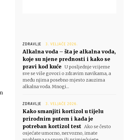
ZDRAVLJE
3. VELJAČE 2026.
Alkalna voda – šta je alkalna voda,
koje su njene prednosti i kako se
pravi kod kuće
U posljednje vrijeme
sve se više govori o zdravim navikama, a
među njima posebno mjesto zauzima
alkalna voda. Mnogi...
em
ZDRAVLJE
3. VELJAČE 2026.
Kako smanjiti kortizol u tijelu
prirodnim putem i kada je
potreban kortizol test
Ako se često
osjećate umorno, nervozno, imate
problema sa snom ili primjećujete